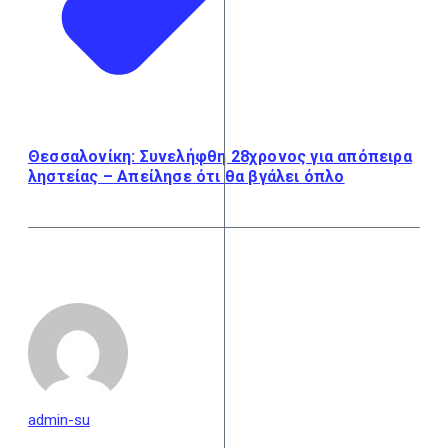
Θεσσαλονίκη: Συνελήφθη 28χρονος για απόπειρα
ληστείας – Απείλησε ότι θα βγάλει όπλο
admin-su