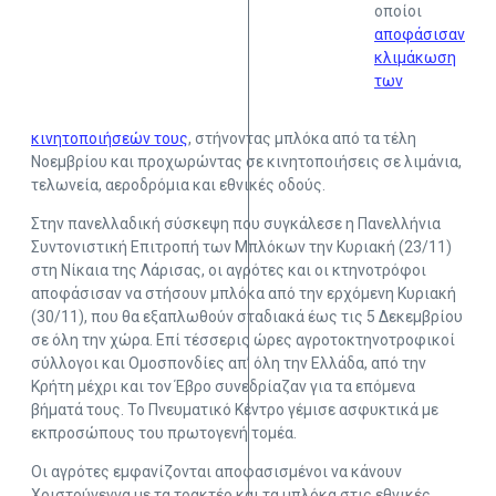
οποίοι
αποφάσισαν
κλιμάκωση
των
κινητοποιήσεών τους
, στήνοντας μπλόκα από τα τέλη
Νοεμβρίου και προχωρώντας σε κινητοποιήσεις σε λιμάνια,
τελωνεία, αεροδρόμια και εθνικές οδούς.
Στην πανελλαδική σύσκεψη που συγκάλεσε η Πανελλήνια
Συντονιστική Επιτροπή των Μπλόκων την Κυριακή (23/11)
στη Νίκαια της Λάρισας, οι αγρότες και οι κτηνοτρόφοι
αποφάσισαν να στήσουν μπλόκα από την ερχόμενη Κυριακή
(30/11), που θα εξαπλωθούν σταδιακά έως τις 5 Δεκεμβρίου
σε όλη την χώρα. Επί τέσσερις ώρες αγροτοκτηνοτροφικοί
σύλλογοι και Ομοσπονδίες απ’ όλη την Ελλάδα, από την
Κρήτη μέχρι και τον Έβρο συνεδρίαζαν για τα επόμενα
βήματά τους. Το Πνευματικό Κέντρο γέμισε ασφυκτικά με
εκπροσώπους του πρωτογενή τομέα.
Οι αγρότες εμφανίζονται αποφασισμένοι να κάνουν
Χριστούγεννα με τα τρακτέρ και τα μπλόκα στις εθνικές