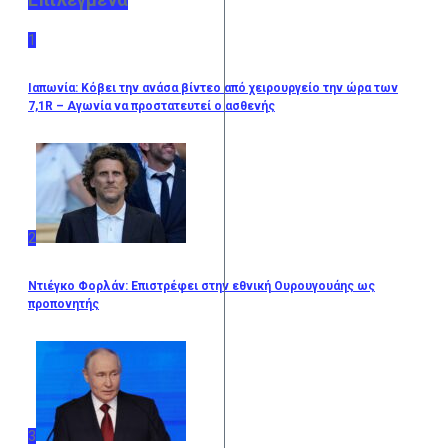
1
Ιαπωνία: Κόβει την ανάσα βίντεο από χειρουργείο την ώρα των
7,1R – Αγωνία να προστατευτεί ο ασθενής
2
Ντιέγκο Φορλάν: Επιστρέφει στην εθνική Ουρουγουάης ως
προπονητής
3