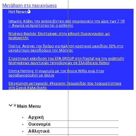
Μετάβαση στο περιεχόμενο
Hot News
Ιαπωνία: Κόβει την ανάσα βίντεο από χειρουργείο την ώρα των 7,1R
– Αγωνία να προστατευτεί ο ασθενής
Ντιέγκο Φορλάν: Επιστρέφει στην εθνική Ουρουγουάης ως
προπονητής
Πούτιν: Ανοίγει τον δρόμο για πώληση κρατικού μεριδίου 30% στο
μεγαλύτερο αεροδρόμιο της Μόσχας
Στρατηγική επένδυση του EFA GROUP στη Fractal για την ανάπτυξη
προηγμένων αμυντικών τεχνολογιών σε Ελλάδα και Κύπρο
Emma Heming: Η γνωριμία με τον Bruce Willis ενώ ήταν
αρραβωνιασμένη με άλλον
Επιχείρηση μεταφοράς 49χρονης Γερμανίδας που τραυματίστηκε
στη Συκιά Χαλκιδικής
Main Menu
Αρχική
Οικονομία
Αθλητικά