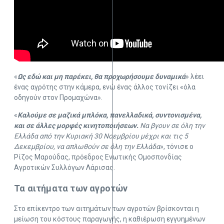
«
Ως εδώ και μη παρέκει, θα προχωρήσουμε δυναμικά
» λέει
ένας αγρότης στην κάμερα, ενώ ένας άλλος τονίζει «όλα
οδηγούν στον Προμαχώνα».
«
Καλούμε σε μαζικά μπλόκα, πανελλαδικά, συντονισμένα,
και σε άλλες μορφές κινητοποιήσεων.
Να βγουν σε όλη την
Ελλάδα από την Κυριακή 30 Νοεμβρίου μέχρι και τις 5
Δεκεμβρίου, να απλωθούν σε όλη την Ελλάδα
», τόνισε ο
Ρίζος Μαρούδας, πρόεδρος Ενωτικής Ομοσπονδίας
Αγροτικών Συλλόγων Λάρισας.
Τα αιτήματα των αγροτών
Στο επίκεντρο των αιτημάτων των αγροτών βρίσκονται η
μείωση του κόστους παραγωγής, η καθιέρωση εγγυημένων