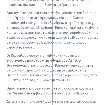
οδούς, εάν δεν ικανοποιηθούν τα αιτήματά τους.
Από την Δευτέρα, αναμένεται να ξεκινήσουν οι κατά τόπους
συσκέψεις, ώστε να ενημερωθούν και οι υπόλοιποι
συνάδελφοί τους για τα όσα λέχθηκαν στη σύσκεψη και για
τις αποφάσεις που ελήφθησαν. Επίσης, αναμένεται να βγουν
και τα πρώτα τρακτέρ στις πλατείες των χωριών σε όλη την
χώρα. Οι αποφάσεις για τα σημεία όπου θα βγουν τα τρακτέρ
στις εθνικές οδούς θα ληφθούν από τις κατά τόπους
αγροτικές ενώσεις.
Οι Θεσσαλοί αγρότες εισηγήθηκαν την οργάνωση
ενός
ενιαίου μπλόκου στην εθνική οδό Αθήνας-
Θεσσαλονίκης,
κάτι που ακόμη βρίσκεται υπό συζήτηση
μεταξύ των αγροτών. Πάντως, το πρώτο μπλόκο στη
Θεσσαλία αναμένεται να στηθεί την ερχόμενη Κυριακή, στον
Ε65 στην Καρδίτσα, σύμφωνα με τον ΑΝΤ1.
Όπως χαρακτηριστικά τονίστηκε στη σύσκεψη που έγινε
στη Νίκαια, ο Δεκέμβρης αναμένεται να είναι «θερμός».
Δείτε βίντεο της ιστοσελίδας onlarissa.gr από την σύσκεψη