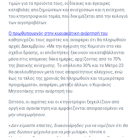
τιμών για τα προϊόντα τους, οι δίκαιες και έγκαιρες
καταβολές αποζημιώσεων και ενισχύσεων και η ενίσχυση
του κτηνοτροφικού τομέα, που δοκιμάζεται από την ευλογιά
των αιγοπροβάτων.
Ο πρωθυπουργός στην κυριακάτικη ανάρτησή του
καθησυχάζει τους αγρότες και αναφέρει ότι θα πληρωθούν
αρχές Δεκεμβρίου. «Με την έγκριση της Κομισιόν στο νέο
σχέδιο δράσης, οι επιδοτήσεις ξεκινούν να καταβάλλονται
μέσα στις επόμενες δέκα ημέρες, αρχίζοντας από το 70%
της βασικής ενίσχυσης. Το υπόλοιπο 30% και το Μέτρο 23
θα ακολουθήσουν μετά τους απαραίτητους ελέγχους, ενώ
έως το τέλος της χρονιάς θα πληρωθούν και τα μικρότερα
προγράμματα», αναφέρει, μεταξύ άλλων, ο Κυριάκος
Μητσοτάκης στην ανάρτησή του.
Ωστόσο, οι αγρότες και οι κτηνοτρόφοι ξεχειλίζουν από
οργή και αγανάκτηση και εμφανίζονται αποφασισμένοι να
μην υποχωρήσουν.
«
Δεν είμαστε επαίτες, διακονιάρηδες για να νομίζουν ότι θα
μας δώσουν ψίχουλα για να μην μιλάμ
ε», τόνισε ο