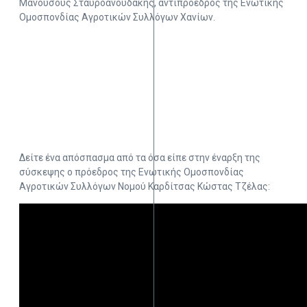
Μανούσους Σταυροανουδάκης, αντιπρόεδρος της Ενωτικής
Ομοσπονδίας Αγροτικών Συλλόγων Χανίων.
Δείτε ένα απόσπασμα από τα όσα είπε στην έναρξη της
σύσκεψης ο πρόεδρος της Ενωτικής Ομοσπονδίας
Αγροτικών Συλλόγων Νομού Καρδίτσας Κώστας Τζέλας: