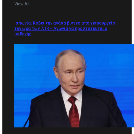
View All
Ιαπωνία: Κόβει την ανάσα βίντεο από χειρουργείο
την ώρα των 7,1R – Αγωνία να προστατευτεί ο
ασθενής