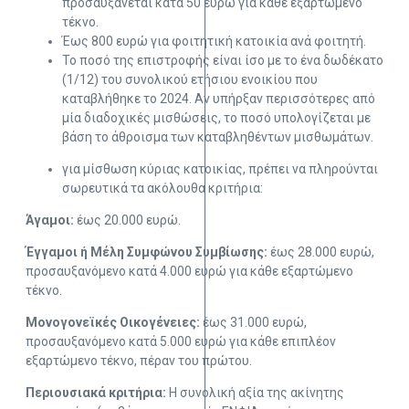
προσαυξάνεται κατά 50 ευρώ για κάθε εξαρτώμενο
τέκνο.
Έως 800 ευρώ για φοιτητική κατοικία ανά φοιτητή.
Το ποσό της επιστροφής είναι ίσο με το ένα δωδέκατο
(1/12) του συνολικού ετήσιου ενοικίου που
καταβλήθηκε το 2024. Αν υπήρξαν περισσότερες από
μία διαδοχικές μισθώσεις, το ποσό υπολογίζεται με
βάση το άθροισμα των καταβληθέντων μισθωμάτων.
για μίσθωση κύριας κατοικίας, πρέπει να πληρούνται
σωρευτικά τα ακόλουθα κριτήρια:
Άγαμοι:
έως 20.000 ευρώ.
Έγγαμοι ή Μέλη Συμφώνου Συμβίωσης:
έως 28.000 ευρώ,
προσαυξανόμενο κατά 4.000 ευρώ για κάθε εξαρτώμενο
τέκνο.
Μονογονεϊκές Οικογένειες:
έως 31.000 ευρώ,
προσαυξανόμενο κατά 5.000 ευρώ για κάθε επιπλέον
εξαρτώμενο τέκνο, πέραν του πρώτου.
Περιουσιακά κριτήρια:
Η συνολική αξία της ακίνητης