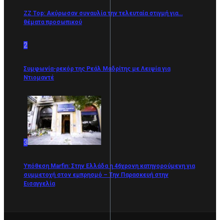
ZZ Top: Ακύρωσαν συναυλία την τελευταία στιγμή για…
θέματα προσωπικού
2
Συμφωνία-ρεκόρ της Ρεάλ Μαδρίτης με Λειψία για
Ντιομαντέ
3
Υπόθεση Marfin: Στην Ελλάδα η 46χρονη κατηγορούμενη για
συμμετοχή στον εμπρησμό – Την Παρασκευή στην
Εισαγγελία