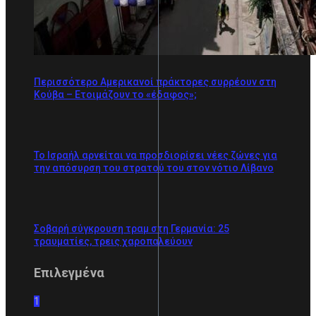
Περισσότερο Αμερικανοί πράκτορες συρρέουν στη
Κούβα – Ετοιμάζουν το «έδαφος»;
Το Ισραήλ αρνείται να προσδιορίσει νέες ζώνες για
την απόσυρση του στρατού του στον νότιο Λίβανο
Σοβαρή σύγκρουση τραμ στη Γερμανία: 25
τραυματίες, τρεις χαροπαλεύουν
Επιλεγμένα
1