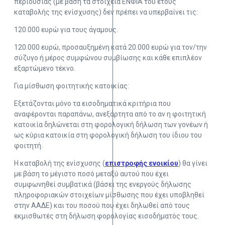
περιουσίας (με βάση τα στοιχεία ΕΝΦΙΑ του έτους
καταβολής της ενίσχυσης) δεν πρέπει να υπερβαίνει τις:
120.000 ευρώ για τους άγαμους.
120.000 ευρώ, προσαυξημένη κατά 20.000 ευρώ για τον/την
σύζυγο ή μέρος συμφώνου συμβίωσης και κάθε επιπλέον
εξαρτώμενο τέκνο.
Για μίσθωση φοιτητικής κατοικίας:
Εξετάζονται μόνο τα εισοδηματικά κριτήρια που
αναφέρονται παραπάνω, ανεξάρτητα από το αν η φοιτητική
κατοικία δηλώνεται στη φορολογική δήλωση των γονέων ή
ως κύρια κατοικία στη φορολογική δήλωση του ίδιου του
φοιτητή.
Η καταβολή της ενίσχυσης (
επιστροφής ενοικίου
) θα γίνει
με βάση το μέγιστο ποσό μεταξύ αυτού που έχει
συμφωνηθεί συμβατικά (βάσει της ενεργούς δήλωσης
πληροφοριακών στοιχείων μίσθωσης που έχει υποβληθεί
στην ΑΑΔΕ) και του ποσού που έχει δηλωθεί από τους
εκμισθωτές στη δήλωση φορολογίας εισοδήματός τους.