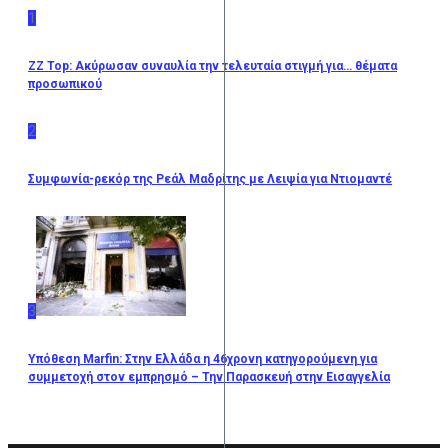
1
ZZ Top: Ακύρωσαν συναυλία την τελευταία στιγμή για… θέματα
προσωπικού
2
Συμφωνία-ρεκόρ της Ρεάλ Μαδρίτης με Λειψία για Ντιομαντέ
3
Υπόθεση Marfin: Στην Ελλάδα η 46χρονη κατηγορούμενη για
συμμετοχή στον εμπρησμό – Την Παρασκευή στην Εισαγγελία