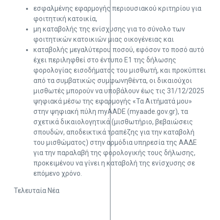
εσφαλμένης εφαρμογής περιουσιακού κριτηρίου για
φοιτητική κατοικία,
μη καταβολής της ενίσχυσης για το σύνολο των
φοιτητικών κατοικιών μιας οικογένειας και
καταβολής μεγαλύτερου ποσού, εφόσον το ποσό αυτό
έχει περιληφθεί στο έντυπο Ε1 της δήλωσης
φορολογίας εισοδήματος του μισθωτή, και προκύπτει
από τα συμβατικώς συμφωνηθέντα, οι δικαιούχοι
μισθωτές μπορούν να υποβάλουν έως τις 31/12/2025
ψηφιακά μέσω της εφαρμογής «Τα Αιτήματά μου»
στην ψηφιακή πύλη myAADE (myaade.gov.gr), τα
σχετικά δικαιολογητικά (μισθωτήριο, βεβαιώσεις
σπουδών, αποδεικτικά τραπέζης για την καταβολή
του μισθώματος) στην αρμόδια υπηρεσία της ΑΑΔΕ
για την παραλαβή της φορολογικής τους δήλωσης,
προκειμένου να γίνει η καταβολή της ενίσχυσης σε
επόμενο χρόνο.
Τελευταία Νέα