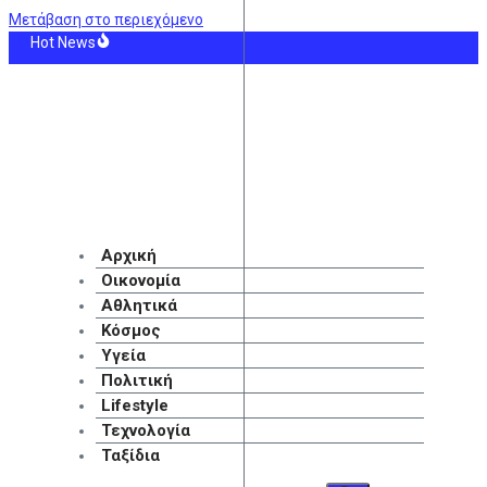
Μετάβαση στο περιεχόμενο
Hot News
p: Ακύρωσαν συναυλία την τελευταία στιγμή για… θέματα προσωπικού
νία-ρεκόρ της Ρεάλ Μαδρίτης με Λειψία για Ντιομαντέ
ση Marfin: Στην Ελλάδα η 46χρονη κατηγορούμενη για συμμετοχή στον εμπρη
αίο δυστύχημα με θύμα 42χρονο μοτοσικλετιστή στη Μύκονο
 – Άντερλεχτ: Οι 11άδες των δύο ομάδων
ΗΝ: Οκτώ γυναίκες στα επείγοντα του Νοσοκομείου Ζακύνθου καταγγέλλοντα
Αρχική
Οικονομία
Αθλητικά
Κόσμος
Υγεία
Πολιτική
Lifestyle
Τεχνολογία
Ταξίδια