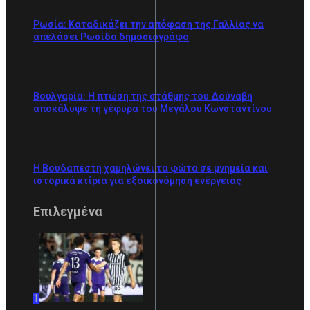
Ρωσία: Καταδικάζει την απόφαση της Γαλλίας να
απελάσει Ρωσίδα δημοσιογράφο
Βουλγαρία: Η πτώση της στάθμης του Δούναβη
αποκάλυψε τη γέφυρα του Μεγάλου Κωνσταντίνου
Η Βουδαπέστη χαμηλώνει τα φώτα σε μνημεία και
ιστορικά κτίρια για εξοικονόμηση ενέργειας
Επιλεγμένα
1