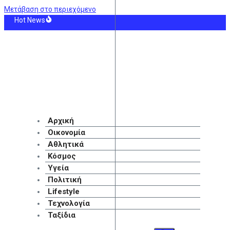
Μετάβαση στο περιεχόμενο
Hot News
ποψήφιοι αντίπαλοι του ΠΑΟΚ στα πλέι οφ του Conference League, εφόσον απο
hew McConaughey-Camila Alves: Η συνάντηση με τον Πάπα στο Βατικανό
είναι η πιο επικίνδυνη περίοδος για δασικές πυρκαγιές στην Ελλάδα – Οι 6 π
 Μαδρίτης: Ο Βινίσιους ανανέωσε ως το 2032
ίδα: Στο νοσοκομείο 30χρονη που διασώθηκε μετά από πτώση από την ψηλή γ
ερη πληρωμή από τον Λογαριασμό Αγροτικής Εστίας – Ποιοι λαμβάνουν το βο
Αρχική
Οικονομία
Αθλητικά
Κόσμος
Υγεία
Πολιτική
Lifestyle
Τεχνολογία
Ταξίδια