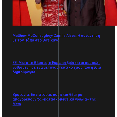
Matthew McConaughey-Camila Alves: Η συνάντηση
με τον Πάπα στο Βατικανό
ΕΕ: Μετά τη Θέουτα, η Ευρώπη βρίσκεται και πάλι
βυθισμένη σε ένα μεταναστευτικό χάος που η ίδια
δημιούργησε
Βρετανία: Εστιατόρια, παμπ και θέατρα
απαγορεύουν τα «κατασκοπευτικά γυαλιά» της
Meta