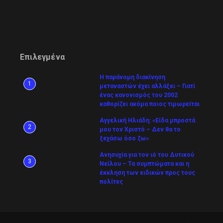
Επιλεγμένα
Η παράνομη διακίνηση
1
μεταναστών έχει αλλάξει – Γιατί
ένας κανονισμός του 2002
καθορίζει ακόμα ποιος τιμωρείται
Αγγελική Ηλιάδη: «Είδα μπροστά
2
μου τον Χριστό – Δεν θα το
ξεχάσω όσο ζω»
Ανησυχία για τον ιό του Δυτικού
3
Νείλου – Τα συμπτώματα και η
έκκληση των ειδικών προς τους
πολίτες