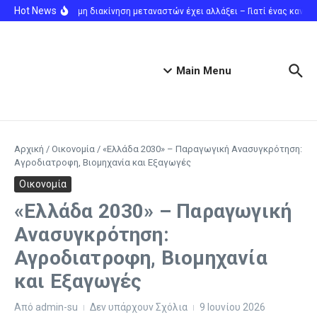
Μετάβαση στο περιεχόμενο
Hot News
Η παράνομη διακίνηση μεταναστών έχει αλλάξει – Γιατί ένας κανονισ
Main Menu
Αρχική
/
Οικονομία
/
«Ελλάδα 2030» – Παραγωγική Ανασυγκρότηση:
Αγροδιατροφη, Βιομηχανία και Εξαγωγές
Οικονομία
«Ελλάδα 2030» – Παραγωγική
Ανασυγκρότηση:
Αγροδιατροφη, Βιομηχανία
και Εξαγωγές
Από
admin-su
Δεν υπάρχουν Σχόλια
9 Ιουνίου 2026