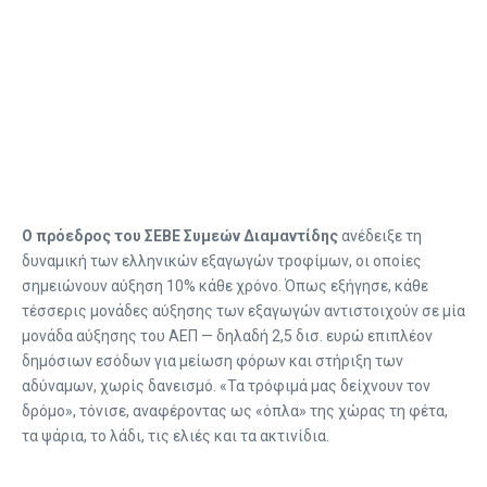
Ο πρόεδρος του ΣΕΒΕ Συμεών Διαμαντίδης
ανέδειξε τη
δυναμική των ελληνικών εξαγωγών τροφίμων, οι οποίες
σημειώνουν αύξηση 10% κάθε χρόνο. Όπως εξήγησε, κάθε
τέσσερις μονάδες αύξησης των εξαγωγών αντιστοιχούν σε μία
μονάδα αύξησης του ΑΕΠ — δηλαδή 2,5 δισ. ευρώ επιπλέον
δημόσιων εσόδων για μείωση φόρων και στήριξη των
αδύναμων, χωρίς δανεισμό. «Τα τρόφιμά μας δείχνουν τον
δρόμο», τόνισε, αναφέροντας ως «όπλα» της χώρας τη φέτα,
τα ψάρια, το λάδι, τις ελιές και τα ακτινίδια.