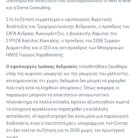
Οικονομία και Ανάπτυξη» που συνδιοργανώνουν οι Next is Now
και η Dome Consulting.
Στη συζήτηση συμμετείχαν ο υφυπουργός Αγροτικής
Ανάπτυξης και Τροφίμων Ιωάννης Ανδριανός, ο πρόεδρος του
ΕΛΓΑ Ανδρέας Λυκουρέντζος, ο βουλευτής Λάρισας του
ΣΥΡΙΖΑ Βασίλης Κόκκαλης, ο πρόεδρος του ΣΕΒΕ Συμεών
Διαμαντίδης και ο CEO και αντιπρόεδρος των Μπαχαρικών
ΗΛΙΟΣ Γιώργος Καραθανάσης.
Ο υφυπουργός Ιωάννης Ανδριανός
τοποθετήθηκε ξεκάθαρα
υπέρ της ευφυούς γεωργίας ως της γεωργίας του μέλλοντος,
επισημαίνοντας ότι χωρίς δεδομένα δεν μπορεί να χαραχθεί
πολιτική ούτε να ληφθούν αποφάσεις. Όπως ανέφερε, οι
παραγωγοί μπορούν να αποκτήσουν ανταγωνιστικό
πλεονέκτημα σε πολλά επίπεδα, εφόσον αξιοποιηθούν σωστά
τα σύγχρονα εργαλεία και παρασχεθεί η κατάλληλη
εκπαίδευση. «Η αγροδιατροφή δεν είναι μόνο μια παραγωγική
διαδικασία, είναι η ταυτότητά μας», υπογράμμισε, τονίζοντας
ότι δεν νοείται συζήτηση για το 2030 χωρίς τον πρωτογενή
τομέα.