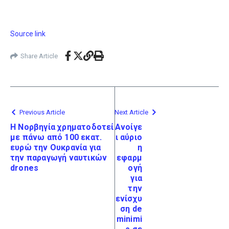
Source link
Share Article
Previous Article
Next Article
Η Νορβηγία χρηματοδοτεί
Ανοίγε
με πάνω από 100 εκατ.
ι αύριο
ευρώ την Ουκρανία για
η
την παραγωγή ναυτικών
εφαρμ
drones
ογή
για
την
ενίσχυ
ση de
minimi