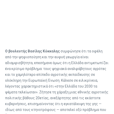
Ο βουλευτής Βασίλης Κόκκαλης
συμφώνησε ότι τα οφέλη
από την ψηφιοποίηση και την ευφυή γεωργία είναι
αδιαμφισβήτητα, επεσήμανε όμως ότι η Ελλάδα αντιμετωπίζει
ένα κρίσιμο πρόβλημα: τους ψηφιακά αναλφάβητους αγρότες
και το χαμηλότερο επίπεδο αγροτικής εκπαίδευσης σε
ολόκληρη την Ευρωπαϊκή Ένωση. Κάλεσε σε ειλικρίνεια,
λέγοντας χαρακτηριστικά ότι «στην Ελλάδα του 2030 τα
ψέματα τελείωσαν». Ζήτησε τη χάραξη μιας εθνικής αγροτικής
πολιτικής βάθους 20ετίας, ανεξάρτητης από τις εκάστοτε
κυβερνήσεις, επισημαίνοντας ότι η εγκατάλειψη της γης —
ιδίως από τους κτηνοτρόφους — αποτελεί οξύ πρόβλημα που