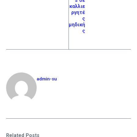
s σε
καλλιε
ργητέ
ς
μηδική
ς
admin-su
Related Posts