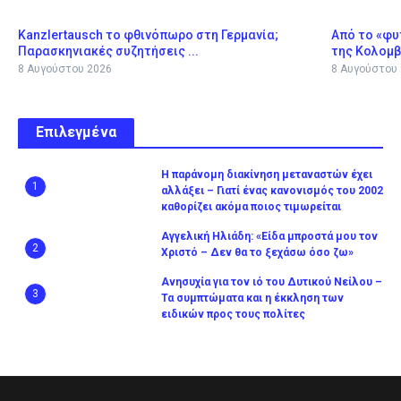
Kanzlertausch το φθινόπωρο στη Γερμανία;
Από το «φυ
Παρασκηνιακές συζητήσεις ...
της Κολομβί
8 Αυγούστου 2026
8 Αυγούστου
Επιλεγμένα
Η παράνομη διακίνηση μεταναστών έχει
1
αλλάξει – Γιατί ένας κανονισμός του 2002
καθορίζει ακόμα ποιος τιμωρείται
Αγγελική Ηλιάδη: «Είδα μπροστά μου τον
2
Χριστό – Δεν θα το ξεχάσω όσο ζω»
Ανησυχία για τον ιό του Δυτικού Νείλου –
3
Τα συμπτώματα και η έκκληση των
ειδικών προς τους πολίτες