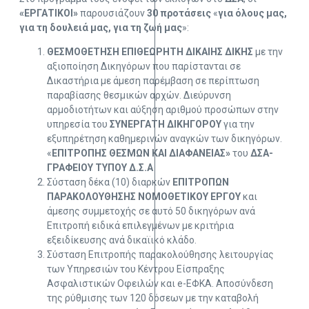
«ΕΡΓΑΤΙΚΟΙ»
παρουσιάζουν
30 προτάσεις
«
για όλους μας,
για τη δουλειά μας, για τη ζωή μας
»:
ΘΕΣΜΟΘΕΤΗΣΗ ΕΠΙΘΕΩΡΗΤΗ ΔΙΚΑΙΗΣ ΔΙΚΗΣ
με την
αξιοποίηση Δικηγόρων που παρίστανται σε
Δικαστήρια με άμεση παρέμβαση σε περίπτωση
παραβίασης θεσμικών αρχών. Διεύρυνση
αρμοδιοτήτων και αύξηση αριθμού προσώπων στην
υπηρεσία του
ΣΥΝΕΡΓΑΤΗ ΔΙΚΗΓΟΡΟΥ
για την
εξυπηρέτηση καθημερινών αναγκών των δικηγόρων.
«
ΕΠΙΤΡΟΠΗΣ ΘΕΣΜΩΝ ΚΑΙ ΔΙΑΦΑΝΕΙΑΣ»
του
ΔΣΑ-
ΓΡΑΦΕΙΟΥ ΤΥΠΟΥ Δ.Σ.Α
Σύσταση δέκα (10) διαρκών
ΕΠΙΤΡΟΠΩΝ
ΠΑΡΑΚΟΛΟΥΘΗΣΗΣ ΝΟΜΟΘΕΤΙΚΟΥ ΕΡΓΟΥ
και
άμεσης συμμετοχής σε αυτό 50 δικηγόρων ανά
Επιτροπή ειδικά επιλεγμένων με κριτήρια
εξειδίκευσης ανά δικαϊικό κλάδο.
Σύσταση Επιτροπής παρακολούθησης λειτουργίας
των Υπηρεσιών του Κέντρου Είσπραξης
Ασφαλιστικών Οφειλών και e-ΕΦΚΑ. Aποσύνδεση
της ρύθμισης των 120 δόσεων με την καταβολή