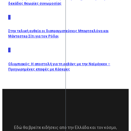
δεκάδες θεωρίες συνωμοσίας
2
Στην τελική ευθεία οι διαπραγματεύσεις Μπαρτσελόνα και
Μάντεστερ Σίτι για τον Ρόδρι
3
Ολυμπιακός: Η αποστολή για τη ρεβάνς με την Ναϊμέγκεν –
Προχωρημένες επαφές με Κάσερες
Εδώ θα βρείτε ειδήσεις από την Ελλάδα και τον κόσμο,