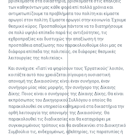
βρισκόμαστε στα δικαστήρια, βρισκόμαστε στις επάλξεις
των καθηκόντων μας κάθε φορά επί πολλά χρόνια και
αντιμετωπίζουμε τα προβλήματα του πολίτη και είμαστε
αρωγοί στον πολίτη. Είμαστε αρωγοί στην κοινωνία. Έχουμε
θεσμικό κύρος. Προσπαθούμε πάντοτε να το διατηρήσουμε
σε πολύ υψηλό επίπεδο παρά τις αντιξοότητες, τις
εχθροπραξίες και δυστυχώς την απαξίωση ή την
προσπάθεια απαξίωσης που παρακολουθούμε όλοι μας σε
διάφορα επίπεδα της πολιτείας, σε διάφορες θεσμικές
λειτουργίες της πολιτείας».
Και συνέχισε: «Γιατί να ψηφίσουν τους ‘Εργατικούς’ λοιπόν,
κοιτάξτε αυτό που χρειάζεται σίγουρα η ουσιαστική
απονομή της Δικαιοσύνης είναι έναν συνήγορο, έναν
συνήγορο μίας νέας μορφής, τον συνήγορο της Δίκαιης
Δίκης. Ποιος είναι ο συνήγορος της Δίκαιης Δίκης; Θα είναι
εκπρόσωπος του Δικηγορικού Συλλόγου ο οποίος θα
παρακολουθεί σε υπηρεσία καθημερινά στα δικαστήρια την
ορθή λειτουργία της απονομής της Δικαιοσύνης. Θα
παρακολουθεί τις διαδικασίες και θα καταγράφει με
συγκεκριμένους τρόπους και θα αναδεικνύει στο Διοικητικό
Συμβούλιο τις, ενδεχομένως, αβελτηρίες, τις παρατυπίες ή