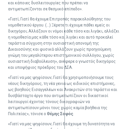
και κάποιες δυσλειτουργίες που πρέπει να
αντιμετωπίζονται σε θεσμικό επίπεδο».
«Γιατί; Γιατί θα έχουμε Επιτροπές παρακολούθησης του
νομοθετικού έργου. (…) Ξέρετε τι έχουμε πάθει εμείς οι
δικηγόροι; Αλλάζουν οι νόμοι κάθε τόσο και λιγάκι, αλλάζει
η νομοθεσία μας κάθε τόσο και λιγάκι και αυτό προκαλεί
τεράστια σύγχυση στην ουσιαστική απονομή της
Δικαιοσύνης και φυσικά αλλάζουν χωρίς προηγούμενη
γνώμη του μεγαλύτερου επιστημονικού συλλόγου, χωρίς
ουσιαστική διαβούλευση», ανέφερε ο γνωστός δικηγόρος
και υποψήφιος πρόεδρος του ΔΣΑ.
«Γιατί να μας ψηφίσουν; Γιατί θα χρησιμοποιήσουμε τους
νέους δικηγόρους, τη νέα γενιά ως ειδικούς επιστήμονες,
ως βοηθούς Εισαγγελέων και Ανακριτών στο τεράστιο και
δυσβάσταχτο έργο που αντιμετωπίζουν οι δικαστικοί
λειτουργοί έχοντας τόνους δικογραφιών να
αντιμετωπίσουν μόνοι τους χωρίς καμία βοήθεια της
Πολιτείας», τόνισε ο
Θέμης Σοφός
.
«Γιατί να μας ψηφίσουν; Γιατί θα έχουμε τη δυνατότητα να