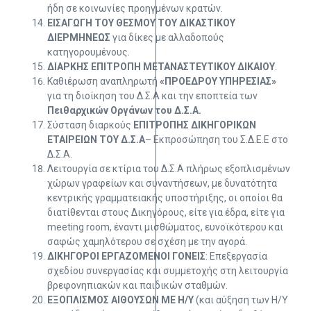
ήδη σε κοινωνίες προηγμένων κρατών.
ΕΙΣΑΓΩΓΗ ΤΟΥ ΘΕΣΜΟΥ ΤΟΥ ΔΙΚΑΣΤΙΚΟΥ
ΔΙΕΡΜΗΝΕΩΣ
για δίκες με αλλαδοπούς
κατηγορουμένους.
ΔΙΑΡΚΗΣ ΕΠΙΤΡΟΠΗ ΜΕΤΑΝΑΣΤΕΥΤΙΚΟΥ ΔΙΚΑΙΟΥ
.
Καθιέρωση αναπληρωτή
«ΠΡΟΕΔΡΟΥ ΥΠΗΡΕΣΙΑΣ»
για τη διοίκηση του Δ.Σ.Α και την εποπτεία των
Πειθαρχικών Οργάνων του Δ.Σ.Α.
Σύσταση διαρκούς
ΕΠΙΤΡΟΠΗΣ ΔΙΚΗΓΟΡΙΚΩΝ
ΕΤΑΙΡΕΙΩΝ ΤΟΥ Δ.Σ.Α
– Εκπροσώπηση του Σ.Δ.Ε.Ε στο
Δ.Σ.Α.
Λειτουργία σε κτίρια του Δ.Σ.Α πλήρως εξοπλισμένων
χώρων γραφείων και συναντήσεων, με δυνατότητα
κεντρικής γραμματειακής υποστήριξης, οι οποίοι θα
διατίθενται στους Δικηγόρους, είτε για έδρα, είτε για
meeting room, έναντι μισθώματος, ευνοϊκότερου και
σαφώς χαμηλότερου σε σχέση με την αγορά.
ΔΙΚΗΓΟΡΟΙ ΕΡΓΑΖΟΜΕΝΟΙ ΓΟΝΕΙΣ
: Επεξεργασία
σχεδίου συνεργασίας και συμμετοχής στη λειτουργία
βρεφονηπιακών και παιδικών σταθμών.
ΕΞΟΠΛΙΣΜΟΣ ΑΙΘΟΥΣΩΝ ΜΕ Η/Υ
(και αύξηση των Η/Υ