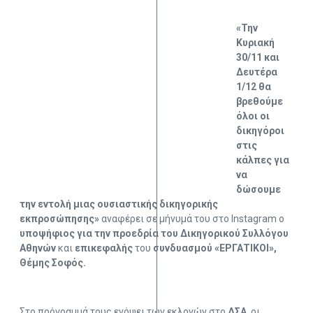
«Την
Κυριακή
30/11 και
Δευτέρα
1/12 θα
βρεθούμε
όλοι οι
δικηγόροι
στις
κάλπες για
να
δώσουμε
την εντολή μιας ουσιαστικής δικηγορικής
εκπροσώπησης»
αναφέρει σε μήνυμά του στο Instagram ο
υποψήφιος για την προεδρία του Δικηγορικού Συλλόγου
Αθηνών
και
επικεφαλής
του
συνδυασμού «ΕΡΓΑΤΙΚΟΙ»,
Θέμης Σοφός.
Στο πρόγραμμά τους ενόψει των εκλογών στο
ΔΣΑ
, οι