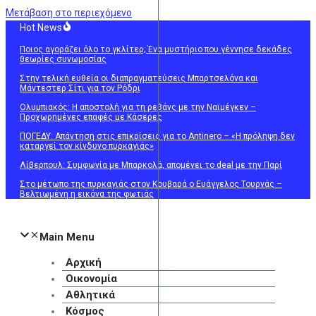
Μετάβαση στο περιεχόμενο
Hot News
Ποιος αγοράζει όλο το γκλίτερ; Ένα μυστήριο που γέννησε δεκάδες
θεωρίες συνωμοσίας
Στην τελική ευθεία οι διαπραγματεύσεις Μπαρτσελόνα και
Μάντεστερ Σίτι για τον Ρόδρι
Ολυμπιακός: Η αποστολή για τη ρεβάνς με την Ναϊμέγκεν –
Προχωρημένες επαφές με Κάσερες
ΠΟΓΕΔΥ: Απάντηση στις επικρίσεις για το Antinero – «Η πρόληψη δεν
καταργεί τον κίνδυνο πυρκαγιάς»
Λίβερπουλ: Συμφωνία με Μπαρκολά, απομένει το deal με την Παρί
Στο μέτωπο της πυρκαγιάς στον Κουβαρά ο Ευάγγελος Τουρνάς –
Βελτιωμένη η εικόνα της φωτιάς
Main Menu
Αρχική
Οικονομία
Αθλητικά
Κόσμος