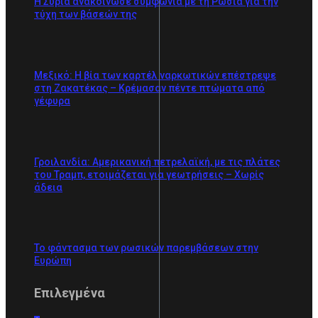
Η Συρία ανακοίνωσε συμφωνία με τη Ρωσία για την
τύχη των βάσεών της
Μεξικό: Η βία των καρτέλ ναρκωτικών επέστρεψε
στη Zακατέκας – Κρέμασαν πέντε πτώματα από
γέφυρα
Γροιλανδία: Αμερικανική πετρελαϊκή, με τις πλάτες
του Τραμπ, ετοιμάζεται για γεωτρήσεις – Χωρίς
άδεια
Το φάντασμα των ρωσικών παρεμβάσεων στην
Ευρώπη
Επιλεγμένα