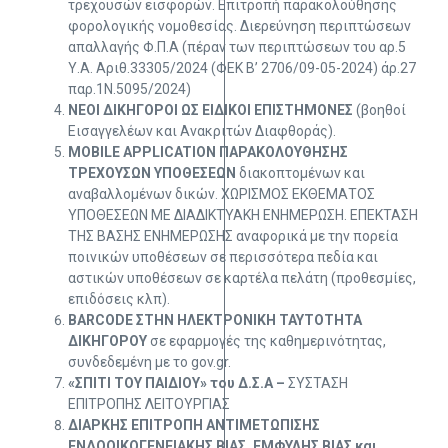
τρεχουσών εισφορών. Επιτροπή παρακολούθησης
φορολογικής νομοθεσίας. Διερεύνηση περιπτώσεων
απαλλαγής Φ.Π.Α (πέραν των περιπτώσεων του αρ.5
Υ.Α. Αριθ.33305/2024 (ΦΕΚ Β’ 2706/09-05-2024) άρ.27
παρ.1Ν.5095/2024)
ΝΕΟΙ ΔΙΚΗΓΟΡΟΙ ΩΣ ΕΙΔΙΚΟΙ ΕΠΙΣΤΗΜΟΝΕΣ
(βοηθοί
Εισαγγελέων και Ανακριτών Διαφθοράς).
MOBILE APPLICATION ΠΑΡΑΚΟΛΟΥΘΗΣΗΣ
ΤΡΕΧΟΥΣΩΝ ΥΠΟΘΕΣΕΩΝ
διακοπτομένων και
αναβαλλομένων δικών. ΧΩΡΙΣΜΟΣ ΕΚΘΕΜΑΤΟΣ
ΥΠΟΘΕΣΕΩΝ ΜΕ ΔΙΑΔΙΚΤΥΑΚΗ ΕΝΗΜΕΡΩΣΗ. ΕΠΕΚΤΑΣΗ
ΤΗΣ ΒΑΣΗΣ ΕΝΗΜΕΡΩΣΗΣ αναφορικά με την πορεία
ποινικών υποθέσεων σε περισσότερα πεδία και
αστικών υποθέσεων σε καρτέλα πελάτη (προθεσμίες,
επιδόσεις κλπ).
BARCODΕ ΣΤΗΝ ΗΛΕΚΤΡΟΝΙΚΗ ΤΑΥΤΟΤΗΤΑ
ΔΙΚΗΓΟΡΟΥ
σε εφαρμογές της καθημερινότητας,
συνδεδεμένη με το gov.gr.
«ΣΠΙΤΙ ΤΟΥ ΠΑΙΔΙΟΥ» του Δ.Σ.Α –
ΣΥΣΤΑΣΗ
ΕΠΙΤΡΟΠΗΣ ΛΕΙΤΟΥΡΓΙΑΣ
ΔΙΑΡΚΗΣ ΕΠΙΤΡΟΠΗ ΑΝΤΙΜΕΤΩΠΙΣΗΣ
ΕΝΔΟΟΙΚΟΓΕΝΕΙΑΚΗΣ ΒΙΑΣ, ΕΜΦΥΛΗΣ ΒΙΑΣ και