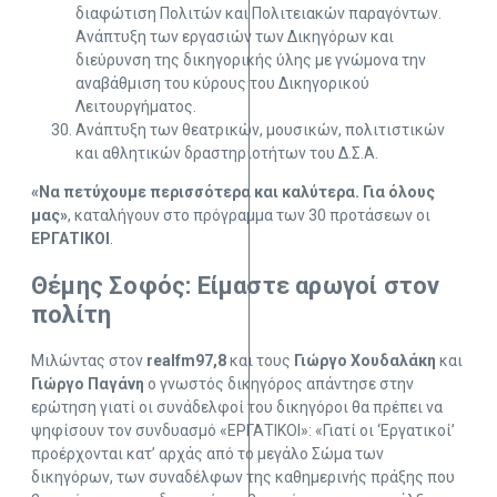
διαφώτιση Πολιτών και Πολιτειακών παραγόντων.
Ανάπτυξη των εργασιών των Δικηγόρων και
διεύρυνση της δικηγορικής ύλης με γνώμονα την
αναβάθμιση του κύρους του Δικηγορικού
Λειτουργήματος.
Ανάπτυξη των θεατρικών, μουσικών, πολιτιστικών
και αθλητικών δραστηριοτήτων του Δ.Σ.Α.
«Να πετύχουμε περισσότερα και καλύτερα. Για όλους
μας»
, καταλήγουν στο πρόγραμμα των 30 προτάσεων οι
ΕΡΓΑΤΙΚΟΙ
.
Θέμης Σοφός: Είμαστε αρωγοί στον
πολίτη
Μιλώντας στον
realfm97,8
και τους
Γιώργο Χουδαλάκη
και
Γιώργο Παγάνη
ο γνωστός δικηγόρος απάντησε στην
ερώτηση γιατί οι συνάδελφοί του δικηγόροι θα πρέπει να
ψηφίσουν τον συνδυασμό «ΕΡΓΑΤΙΚΟΙ»: «Γιατί οι ‘Εργατικοί’
προέρχονται κατ’ αρχάς από το μεγάλο Σώμα των
δικηγόρων, των συναδέλφων της καθημερινής πράξης που