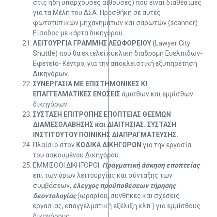
στις ήδη υπάρχουσες αίθουσες) που είναι διαθέσιμες
για τα Μέλη του ΔΣΑ. Προσθήκη σε αυτές
φωτοτυπικών μηχανημάτων και σαρωτών (scanner).
Eίσοδος με κάρτα δικηγόρου.
ΛΕΙΤΟΥΡΓΙΑ ΓΡΑΜΜΗΣ ΛΕΩΦΟΡΕΙΟΥ
(Lawyer City
Shuttle) πού θα εκτελεί κυκλική διαδρομή Ευελπίδων-
Εφετείο- Κέντρο, για την αποκλειστική εξυπηρέτηση
Δικηγόρων.
ΣΥΝΕΡΓΑΣΙΑ ΜΕ ΕΠΙΣΤΗΜΟΝΙΚΕΣ ΚΙ
ΕΠΑΓΓΕΛΜΑΤΙΚΕΣ ΕΝΩΣΕΙΣ
άμισθων και εμμίσθων
δικηγόρων.
ΣΥΣΤΑΣΗ ΕΠΙΤΡΟΠΗΣ ΕΠΟΠΤΕΙΑΣ ΘΕΣΜΩΝ
ΔΙΑΜΕΣΟΛΑΒΗΣΗΣ
και ΔΙΑΙΤΗΣΙΑΣ. ΣΥΣΤΑΣΗ
ΙΝΣΤΙΤΟΥΤΟΥ ΠΟΙΝΙΚΗΣ ΔΙΑΠΡΑΓΜΑΤΕΥΣΗΣ.
Πλαίσιο στον
ΚΩΔΙΚΑ ΔΙΚΗΓΟΡΩΝ
για την εργασία
του ασκουμένου Δικηγόρου.
ΕΜΜΙΣΘΟΙ ΔΙΚΗΓΟΡΟΙ.
Πραγματική άσκηση εποπτείας
επί των όρων λειτουργίας και σύνταξης των
συμβάσεων,
έλεγχος προϋποθέσεων τήρησης
δεοντολογίας
(ωραρίου, συνθήκες και σχέσεις
εργασίας, επαγγελματική εξέλιξη κλπ.) για εμμίσθους
δικηγόρους.