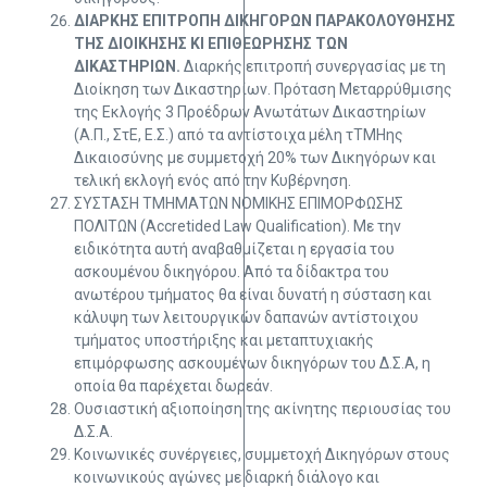
ΔΙΑΡΚΗΣ ΕΠΙΤΡΟΠΗ ΔΙΚΗΓΟΡΩΝ ΠΑΡΑΚΟΛΟΥΘΗΣΗΣ
ΤΗΣ ΔΙΟΙΚΗΣΗΣ ΚΙ ΕΠΙΘΕΩΡΗΣΗΣ ΤΩΝ
ΔΙΚΑΣΤΗΡΙΩΝ.
Διαρκής επιτροπή συνεργασίας με τη
Διοίκηση των Δικαστηρίων. Πρόταση Μεταρρύθμισης
της Εκλογής 3 Προέδρων Ανωτάτων Δικαστηρίων
(Α.Π., ΣτΕ, Ε.Σ.) από τα αντίστοιχα μέλη τΤΜΗης
Δικαιοσύνης με συμμετοχή 20% των Δικηγόρων και
τελική εκλογή ενός από την Κυβέρνηση.
ΣΥΣΤΑΣΗ ΤΜΗΜΑΤΩΝ ΝΟΜΙΚΗΣ ΕΠΙΜΟΡΦΩΣΗΣ
ΠΟΛΙΤΩΝ (Accretided Law Qualification). Με την
ειδικότητα αυτή αναβαθμίζεται η εργασία του
ασκουμένου δικηγόρου. Από τα δίδακτρα του
ανωτέρου τμήματος θα είναι δυνατή η σύσταση και
κάλυψη των λειτουργικών δαπανών αντίστοιχου
τμήματος υποστήριξης και μεταπτυχιακής
επιμόρφωσης ασκουμένων δικηγόρων του Δ.Σ.Α, η
οποία θα παρέχεται δωρεάν.
Ουσιαστική αξιοποίηση της ακίνητης περιουσίας του
Δ.Σ.Α.
Κοινωνικές συνέργειες, συμμετοχή Δικηγόρων στους
κοινωνικούς αγώνες με διαρκή διάλογο και