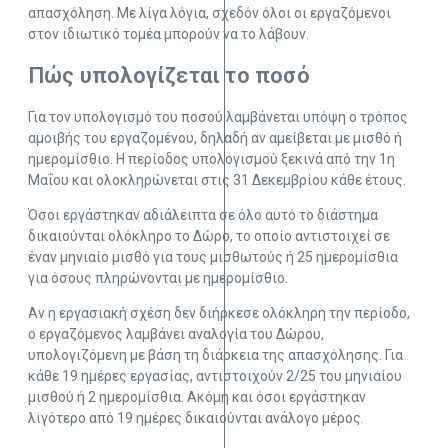
απασχόληση. Με λίγα λόγια, σχεδόν όλοι οι εργαζόμενοι
στον ιδιωτικό τομέα μπορούν να το λάβουν.
Πώς υπολογίζεται το ποσό
Για τον υπολογισμό του ποσού λαμβάνεται υπόψη ο τρόπος
αμοιβής του εργαζομένου, δηλαδή αν αμείβεται με μισθό ή
ημερομίσθιο. Η περίοδος υπολογισμού ξεκινά από την 1η
Μαΐου και ολοκληρώνεται στις 31 Δεκεμβρίου κάθε έτους.
Όσοι εργάστηκαν αδιάλειπτα σε όλο αυτό το διάστημα
δικαιούνται ολόκληρο το Δώρο, το οποίο αντιστοιχεί σε
έναν μηνιαίο μισθό για τους μισθωτούς ή 25 ημερομίσθια
για όσους πληρώνονται με ημερομίσθιο.
Αν η εργασιακή σχέση δεν διήρκεσε ολόκληρη την περίοδο,
ο εργαζόμενος λαμβάνει αναλογία του Δώρου,
υπολογιζόμενη με βάση τη διάρκεια της απασχόλησης. Για
κάθε 19 ημέρες εργασίας, αντιστοιχούν 2/25 του μηνιαίου
μισθού ή 2 ημερομίσθια. Ακόμη και όσοι εργάστηκαν
λιγότερο από 19 ημέρες δικαιούνται ανάλογο μέρος.