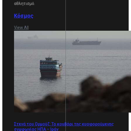
αθλητισμό.
Κόσμος
View All
Στενά του Ορμούζ: Το κουβάρι της κυοφορούμενης
συμφωνίας ΗΠΑ – Ιράν