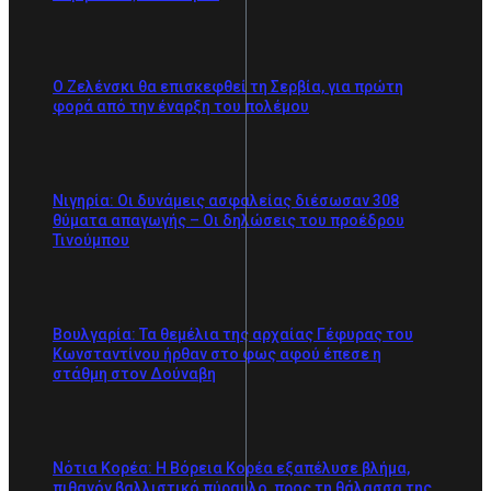
Ο Ζελένσκι θα επισκεφθεί τη Σερβία, για πρώτη
φορά από την έναρξη του πολέμου
Νιγηρία: Οι δυνάμεις ασφαλείας διέσωσαν 308
θύματα απαγωγής – Οι δηλώσεις του προέδρου
Τινούμπου
Βουλγαρία: Τα θεμέλια της αρχαίας Γέφυρας του
Κωνσταντίνου ήρθαν στο φως αφού έπεσε η
στάθμη στον Δούναβη
Νότια Κορέα: Η Βόρεια Κορέα εξαπέλυσε βλήμα,
πιθανόν βαλλιστικό πύραυλο, προς τη θάλασσα της