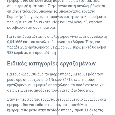
ημερομίσθιο και κάθε άλλη παροχή που δίνεται τακτικά,
όπως τροφή ή κατοικία. Στην έννοια αυτή περιλαμβάνονται
επίσης επιδόματα, υπερωρίες, υπερεργασία, εργασία
Κυριακής ή αργιών, πριμ παραγωγικότητας, φιλοδωρήματα,
προμήθειες, επίδομα κατοικίας και ισολογισμού, εφόσον
καταβάλλονται συστηματικά.
Για το επίδομα αδείας, ο υπολογισμός γίνεται με συντελεστή
0,041666 επί του συνολικού ποσού του Δώρου. Έτσι, για
παράδειγμα, εργαζόμενος με Δώρο 900 ευρώ μικτά θα λάβει
938 ευρώ με την προσαύξηση.
Ειδικές κατηγορίες εργαζομένων
Για τους ωρομίσθιους, το Δώρο υπολογίζεται με βάση τον
μέσο όρο αποδοχών από 1/5 έως 31/12, ενώ για τους
εργαζόμενους με μερική απασχόληση, το ποσό αντιστοιχεί
στις μειωμένες αποδοχές τους για το ίδιο διάστημα.
Στην εκ περιτροπής εργασία, οι εργαζόμενοι λαμβάνουν ένα
ημερομίσθιο για κάθε οκτώ πραγματοποιηθέντα
ημερομίσθια μέσα στην περίοδο υπολογισμού. Σε όλες τις