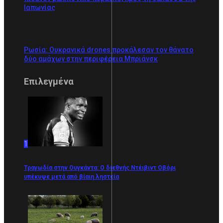
Ιαπωνίας
Ρωσία: Ουκρανικά drones προκάλεσαν τον θάνατο
δύο αμάχων στην περιφέρεια Μπριάνσκ
Επιλεγμένα
1
Τραγωδία στην Ουγκάντα: Ο διεθνής Ντέιβιντ Οβόρι
υπέκυψε μετά από βίαιη ληστεία