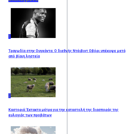
1
Τραγωδία στην Ουγκάντα: Ο διεθνής Ντέιβιντ Οβόρι υπέκυψε μετά
από βίαιη ληστεία
2
Καστοριά: Έκτακτα μέτρα για την καταστολή της διασποράς της
ευλογιάς των προβάτων