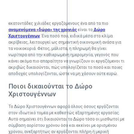
εκατοντάδες χιλιάδες εργαζόμενους ένα από τα πιο
αναμενόμενα «δώρα» της χρονιάς
είναι το
Δώρο
Χριστουγέννων
. Ένα ποσό που, ειδικά μέσα στο κλίμα
ακρίβειας, λειτουργεί ως σημαντική οικονομική ανάσα για
τα νοικοκυριά. Φέτος, μάλιστα, η πληρωμή θα γίνει
νωρίτερα από την καθιερωμένη ημερομηνία, γεγονός που
κάνει ακόμα πιο απαραίτητο να γνωρίζουν οι εργαζόμενοι τι
ακριβώς δικαιούνται, πώς υπολογίζεται το ποσό και ποιες
αποδοχές υπολογίζονται, ώστε να μη χάσουν ούτε ευρώ.
Ποιοι δικαιούνται το Δώρο
Χριστουγέννων
Το Δώρο Χριστουγέννων αφορά όλους όσους εργάζονται
στον ιδιωτικό τομέα με καθεστώς εξαρτημένης εργασίας.
Αυτό σημαίνει ότι δικαιούνται το Δώρο τόσο οι μισθωτοί με
σύμβαση αορίστου χρόνου όσο και εκείνοι με ορισμένου
χρόνου, ανεξαρτήτως αν εργάζονται πλήρη ή μερική