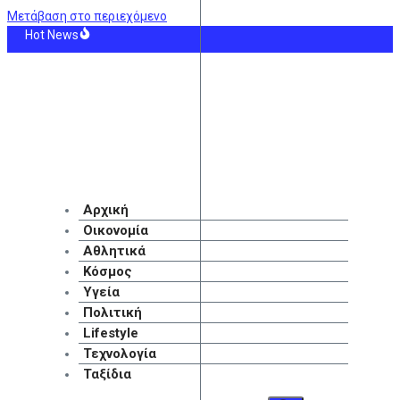
Μετάβαση στο περιεχόμενο
Hot News
ωδία στην Ουγκάντα: Ο διεθνής Ντέιβιντ Οβόρι υπέκυψε μετά από βίαιη ληστε
οριά: Έκτακτα μέτρα για την καταστολή της διασποράς της ευλογιάς των πρ
ηχανία: Το σχέδιο της κυβέρνησης με επενδύσεις 3,7 δισ. ευρώ και 11 μεταρρ
ά του Ορμούζ: Το κουβάρι της κυοφορούμενης συμφωνίας ΗΠΑ – Ιράν
: Μακάμπι Τελ Αβίβ – ΤΣΣΚΑ Σόφιας
λένσκι θα επισκεφθεί τη Σερβία, για πρώτη φορά από την έναρξη του πολέμου
Αρχική
Οικονομία
Αθλητικά
Κόσμος
Υγεία
Πολιτική
Lifestyle
Τεχνολογία
Ταξίδια