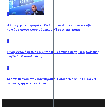
1
Η Βουλγαρία κατηγορεί το Κίεβο για το drone που συνετρίβη
κοντά σε αγωγό φυσικού αερίου – Έφερε εκρηκτικά
2
Χωρίς ενεργό μέτωπο η φωτιά που ξέσπασε σε χαμηλή βλάστηση
στη Σίνδο Θεσσαλονίκης
3
Αλλαγή πλάνου στον Παναθηναϊκό: Ποιοι παίζουν με ΤΣΣΚΑ και
φεύγουν, έρχεται μεγάλο όνομα