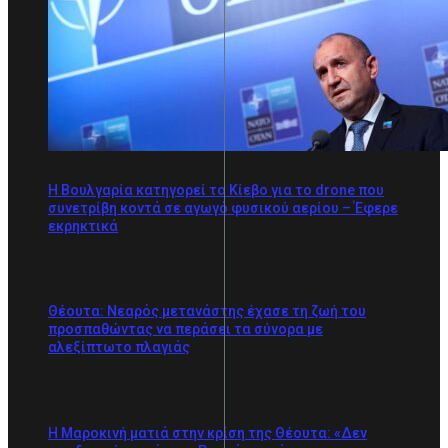
Η Βουλγαρία κατηγορεί το Κίεβο για το drone που
συνετρίβη κοντά σε αγωγό φυσικού αερίου – Έφερε
εκρηκτικά
Θέουτα: Νεαρός μετανάστης έχασε τη ζωή του
προσπαθώντας να περάσει τα σύνορα με
αλεξίπτωτο πλαγιάς
Η Μαροκινή ματιά στην κρίση της Θέουτα: «Δεν