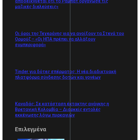
αποδεικνύεται ότι το Ραμπάτ οργάνωσε τις
μαζικές διελεύσεις»
Οι όροι της Τεχεράνης για να ανοίξουν τα Στενά του
Ορμούζ – «Οι ΗΠΑ πρέπει να αλλάξουν
συμπεριφορά»
Tinder για δότες σπέρματος: Η νέα διαδικτυακή
πλατφόρμα σύνδεσης δοτών και γονέων
Καναδάς: Σε κατάσταση έκτακτης ανάγκης η
Βρετανική Κολομβία – Διαρκείς εντολές
εκκένωσης λόγω πυρκαγιών
Επιλεγμένα