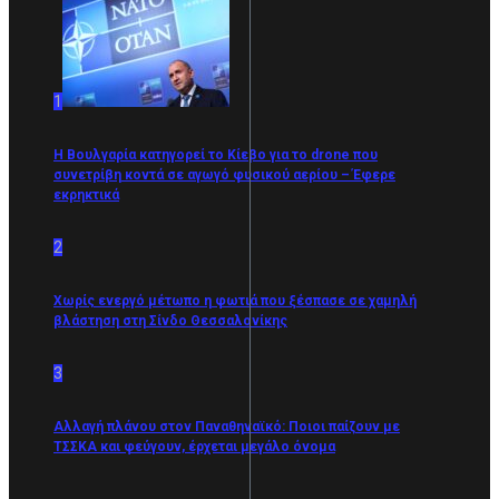
1
Η Βουλγαρία κατηγορεί το Κίεβο για το drone που
συνετρίβη κοντά σε αγωγό φυσικού αερίου – Έφερε
εκρηκτικά
2
Χωρίς ενεργό μέτωπο η φωτιά που ξέσπασε σε χαμηλή
βλάστηση στη Σίνδο Θεσσαλονίκης
3
Αλλαγή πλάνου στον Παναθηναϊκό: Ποιοι παίζουν με
ΤΣΣΚΑ και φεύγουν, έρχεται μεγάλο όνομα