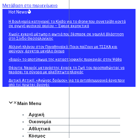
Μετάβαση στο περιεχόμενο
Hot News
Η Βουλγαρία κατηγορεί το Κίεβο για το drone που συνετρίβη κοντά
σε αγωγό φυσικού αερίου – Έφερε εκρηκτικά
Χωρίς ενεργό μέτωπο η φωτιά που ξέσπασε σε χαμηλή βλάστηση
στη Σίνδο Θεσσαλονίκης
Αλλαγή πλάνου στον Παναθηναϊκό: Ποιοι παίζουν με ΤΣΣΚΑ και
φεύγουν, έρχεται μεγάλο όνομα
«Βαρύ» το αποτύπωμα της καταστροφικής πυρκαγιάς στην Ψάθα
Θέουτα: Νεαρός μετανάστης έχασε τη ζωή του προσπαθώντας να
περάσει τα σύνορα με αλεξίπτωτο πλαγιάς
Δυτική Αττική: «Αγώνας δρόμου» για τα αντιπλημμυρικά έργα πριν
από τις πρώτες βροχές
Main Menu
Αρχική
Οικονομία
Αθλητικά
Κόσμος