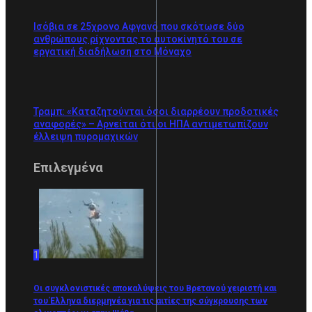
Ισόβια σε 25χρονο Αφγανό που σκότωσε δύο
ανθρώπους ρίχνοντας το αυτοκίνητό του σε
εργατική διαδήλωση στο Μόναχο
Τραμπ: «Καταζητούνται όσοι διαρρέουν προδοτικές
αναφορές» – Αρνείται ότι οι ΗΠΑ αντιμετωπίζουν
έλλειψη πυρομαχικών
Επιλεγμένα
1
Οι συγκλονιστικές αποκαλύψεις του Βρετανού χειριστή και
του Έλληνα διερμηνέα για τις αιτίες της σύγκρουσης των