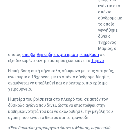
ενάντια στο
σπάνιο
σύνδρομο με
το οποίο
γεννήθηκε,
δίνει ο
18χρονος
Μάριος, ο
οποίος
υποβλήθηκε ήδη σε μία πρώτη επέμβαση
σε
εξειδικευμένο κέντρο μεταμοσχεύσεων στο
Τορίνο
.
Η επέμβαση αυτή πήγε καλά, σύμφωνα με τους γιατρούς,
ενώ αύριο ο 18χρονος, με το σπάνιο σύνδρομο Alagille,
αναμένεται να υποβληθεί και σε δεύτερο, πιο κρίσιμο
χειρουργείο.
Η μητέρα του βρίσκεται στο πλευρό του, σε αυτόν τον
δύσκολο αγώνα που δίνει, ώστε να επιστρέψει στην
καθημερινότητά του και να ακολουθήσει την μεγάλη του
αγάπη, που είναι το θέατρο και το τραγούδι.
«
Ένα δύσκολο χειρουργείο έκανε ο Μάριος, πάρα πολύ