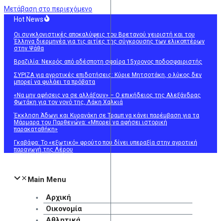
Μετάβαση στο περιεχόμενο
Hot News
Οι συγκλονιστικές αποκαλύψεις του Βρετανού χειριστή και του
Έλληνα διερμηνέα για τις αιτίες της σύγκρουσης των ελικοπτέρων
στην Ψάθα
Βραζιλία: Νεκρός από αδέσποτη σφαίρα 15χρονος ποδοσφαιριστής
ΣΥΡΙΖΑ για αγροτικές επιδοτήσεις: Κύριε Μητσοτάκη, ο λύκος δεν
μπορεί να φυλάει τα πρόβατα
«Να μην αφήσεις να σε αλλάξουν» – Ο επικήδειος της Αλεξάνδρας
Φωτάκη για τον νονό της, Λάκη Χαλκιά
Έκκληση Άδωνι και Κυρανάκη σε Τραμπ να κάνει παρέμβαση για τα
Μάρμαρα του Παρθενώνα: «Μπορεί να αφήσει ιστορική
παρακαταθήκη»
Γκαβάφα: Το «εξωτικό» φρούτο που δίνει υπεραξία στην αγροτική
παραγωγή της Λέρου
Main Menu
Αρχική
Οικονομία
Αθλητικά