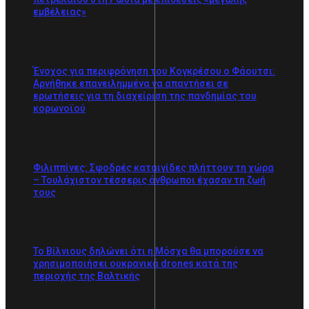
εμβέλειας»
Ένοχος για περιφρόνηση του Κογκρέσου ο Φάουτσι:
Αρνήθηκε επανειλημμένα να απαντήσει σε
ερωτήσεις για τη διαχείριση της πανδημίας του
κορωνοϊού
Φιλιππίνες: Σφοδρές καταιγίδες πλήττουν τη χώρα
– Τουλάχιστον τέσσερις άνθρωποι έχασαν τη ζωή
τους
Το Βίλνιους δηλώνει ότι η Μόσχα θα μπορούσε να
χρησιμοποιήσει ουκρανικά drones κατά της
περιοχής της Βαλτικής