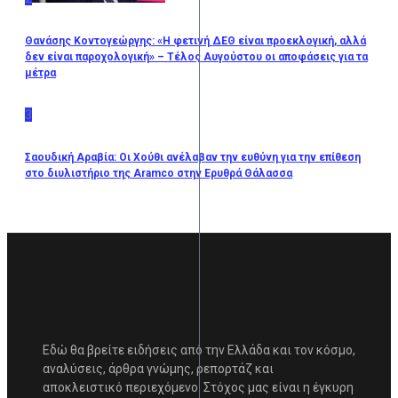
Θανάσης Κοντογεώργης: «Η φετινή ΔΕΘ είναι προεκλογική, αλλά
δεν είναι παροχολογική» – Τέλος Αυγούστου οι αποφάσεις για τα
μέτρα
3
Σαουδική Αραβία: Οι Χούθι ανέλαβαν την ευθύνη για την επίθεση
στο διυλιστήριο της Aramco στην Ερυθρά Θάλασσα
Εδώ θα βρείτε ειδήσεις από την Ελλάδα και τον κόσμο,
αναλύσεις, άρθρα γνώμης, ρεπορτάζ και
αποκλειστικό περιεχόμενο. Στόχος μας είναι η έγκυρη