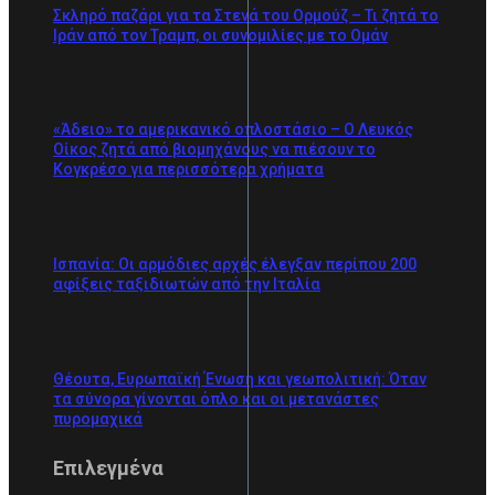
Σκληρό παζάρι για τα Στενά του Ορμούζ – Τι ζητά το
Ιράν από τον Τραμπ, οι συνομιλίες με το Ομάν
«Άδειο» το αμερικανικό οπλοστάσιο – Ο Λευκός
Οίκος ζητά από βιομηχάνους να πιέσουν το
Κογκρέσο για περισσότερα χρήματα
Ισπανία: Οι αρμόδιες αρχές έλεγξαν περίπου 200
αφίξεις ταξιδιωτών από την Ιταλία
Θέουτα, Ευρωπαϊκή Ένωση και γεωπολιτική: Όταν
τα σύνορα γίνονται όπλο και οι μετανάστες
πυρομαχικά
Επιλεγμένα