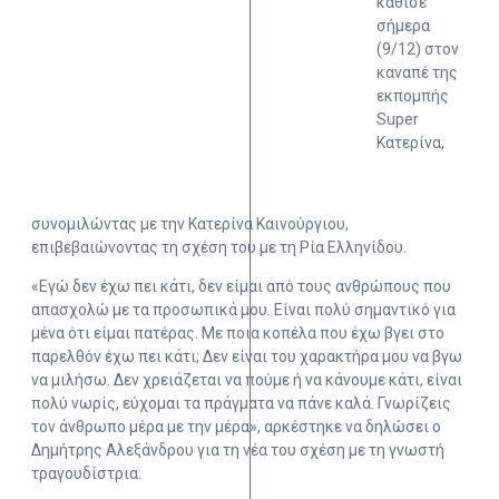
κάθισε
σήμερα
(9/12) στον
καναπέ της
εκπομπής
Super
Κατερίνα,
συνομιλώντας με την Κατερίνα Καινούργιου,
επιβεβαιώνοντας τη σχέση του με τη Ρία Ελληνίδου.
«Εγώ δεν έχω πει κάτι, δεν είμαι από τους ανθρώπους που
απασχολώ με τα προσωπικά μου. Είναι πολύ σημαντικό για
μένα ότι είμαι πατέρας. Με ποια κοπέλα που έχω βγει στο
παρελθόν έχω πει κάτι; Δεν είναι του χαρακτήρα μου να βγω
να μιλήσω. Δεν χρειάζεται να πούμε ή να κάνουμε κάτι, είναι
πολύ νωρίς, εύχομαι τα πράγματα να πάνε καλά. Γνωρίζεις
τον άνθρωπο μέρα με την μέρα», αρκέστηκε να δηλώσει ο
Δημήτρης Αλεξάνδρου για τη νέα του σχέση με τη γνωστή
τραγουδίστρια.