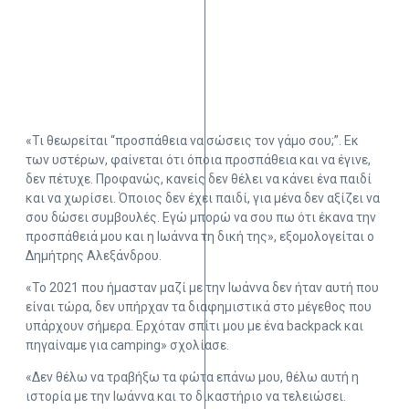
«Τι θεωρείται “προσπάθεια να σώσεις τον γάμο σου;”. Εκ
των υστέρων, φαίνεται ότι όποια προσπάθεια και να έγινε,
δεν πέτυχε. Προφανώς, κανείς δεν θέλει να κάνει ένα παιδί
και να χωρίσει. Όποιος δεν έχει παιδί, για μένα δεν αξίζει να
σου δώσει συμβουλές. Εγώ μπορώ να σου πω ότι έκανα την
προσπάθειά μου και η Ιωάννα τη δική της», εξομολογείται ο
Δημήτρης Αλεξάνδρου.
«Το 2021 που ήμασταν μαζί με την Ιωάννα δεν ήταν αυτή που
είναι τώρα, δεν υπήρχαν τα διαφημιστικά στο μέγεθος που
υπάρχουν σήμερα. Ερχόταν σπίτι μου με ένα backpack και
πηγαίναμε για camping» σχολίασε.
«Δεν θέλω να τραβήξω τα φώτα επάνω μου, θέλω αυτή η
ιστορία με την Ιωάννα και το δικαστήριο να τελειώσει.