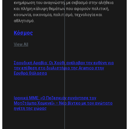
ενημέρωση του αναγνώστη, με σεβασμό στην αλήθεια
και πλήρη κάλυψη θεμάτων που αφορούν πολιτική,
κοινωνία, οικονομία, πολιτισμό, τεχνολογία και
αθλητισμό.
Κόσμος
View All
Σαουδική Αραβία: Οι Χούθι ανέλαβαν την ευθύνη για
την επίθεση στο διυλιστήριο της Aramco στην
Ερυθρά Θάλασσα
Ιρανικά ΜΜΕ: «Ο Πεζεσκιάν συνάντησε τον
Μοτζτάμπα Χαμενεΐ» – Νέο βίντεο με τον ανώτατο
ηγέτη της χώρας