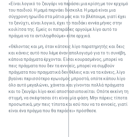
«Είναι λογικό το ζευγάρι να περάσει μια κρίση με τον ερχομό
του παιδιού. Η μαμά περνάει δύσκολα. Η μαμά είναι μια
σύγχρονη ηρωίδα στα μάτια μας και το βλέπουμε, γιατί έχει
το ξενύχτι, είναι λογικό, έχει το παιδάκι εννέα μήνες στην
κοιλίτσα της. Εμείς οι πατεράδες αργούμε λίγο αυτό το
πράγμα να το αντιληφθούμε» είπε αρχικά.
«Θέλοντας και μη, όταν κάτσεις λίγο παρατηρητής και δεις
και κάνεις αυτό που λέμε έναν απολογισμό για το τι συνέβη,
κάποια πράγματα έρχονται. Είσαι κουρασμένος, μπορεί να
πεις πράγματα που δεν τα εννοείς, μπορεί να συμβούν
πράγματα που πραγματικά δεν θέλεις και να τα κάνεις, λίγο
βγαίνει περισσότερο εγωισμός μπροστά, οπότε κάπου λίγο
όλο αυτό μεγαλώνει, χάνεται και γίνονται πολλά πράγματα
και το ζευγάρι λίγο εκεί αποστασιοποιείται. Οπότε εκείνη τη
στιγμή, να σκέφτεσαι ότι είναι μία φάση. Μην πάρεις τίποτα
προσωπικά, μην πεις τίποτα και εσύ που να το εννοείς, γιατί
είναι ένα πράγμα που θα περάσει» πρόσθεσε.