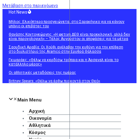
Μετάβαση στο περιεχόμενο
Hot News
Μήλος: Ελικόπτερο προσγειώνεται στο Σαρακήνικο για να κάνουν
μπάνιο οι επιβάτες του
Θανάσης Κοντογεώργης: «Η φετινή ΔΕΘ είναι προεκλογική, αλλά δεν
είναι παροχολογική» – Τέλος Αυγούστου οι αποφάσεις για τα μέτρα
Σαουδική Αραβία: Οι Χούθι ανέλαβαν την ευθύνη για την επίθεση
στο διυλιστήριο της Aramco στην Ερυθρά Θάλασσα
Γκιμαράες: «Θέλω να κερδίσω τρόπαια και η Άρσεναλ είναι το
κατάλληλο μέρος»
Οι αθλητικές μεταδόσεις της ημέρας
Britney Spears: «Θέλω να έρθω πιο κοντά στον Θεό»
Main Menu
Αρχική
Οικονομία
Αθλητικά
Κόσμος