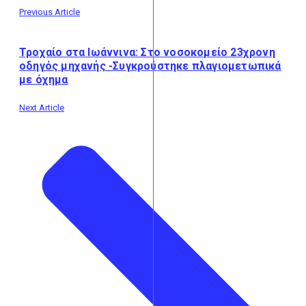
Previous Article
Τροχαίο στα Ιωάννινα: Στο νοσοκομείο 23χρονη
οδηγός μηχανής -Συγκρούστηκε πλαγιομετωπικά
με όχημα
Next Article