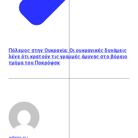
Πόλεμος στην Ουκρανία: Οι ουκρανικές δυνάμεις
λένε ότι κρατούν τις γραμμές άμυνας στο βόρειο
τμήμα του Ποκρόφσκ
admin-su