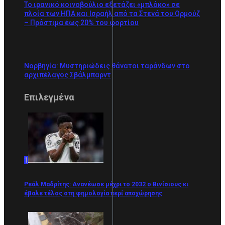
Το ιρανικό κοινοβούλιο εξετάζει «μπλόκο» σε
πλοία των ΗΠΑ και Ισραήλ από τα Στενά του Ορμούζ
– Πρόστιμα έως 20% του φορτίου
Νορβηγία: Μυστηριώδεις θάνατοι ταράνδων στο
αρχιπέλαγος Σβάλμπαρντ
Επιλεγμένα
1
Ρεάλ Μαδρίτης: Ανανέωσε μέχρι το 2032 ο Βινίσιους κι
έβαλε τέλος στη φημολογία περί αποχώρησης