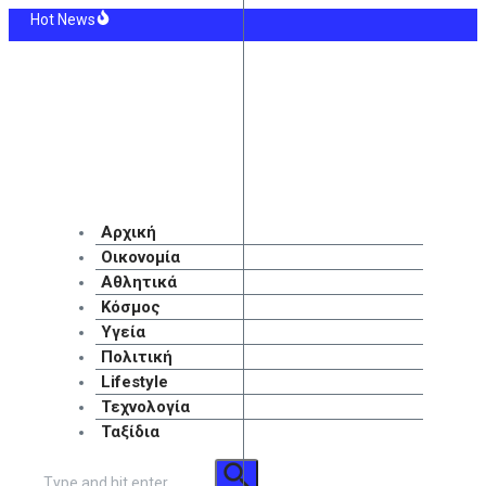
Μετάβαση
Hot News
στο
 Μαδρίτης: Ανανέωσε μέχρι το 2032 ο Βινίσιους κι έβαλε τέλος στη φημολογ
περιεχόμενο
α: Δύο νεκροί και 13 τραυματίες από έκρηξη βόμβας σε λεωφορείο
υλίδου: 34 χρόνια από το χρυσό της Βαρκελώνης – «Αν μπορούσα θα το περν
ταση του ωραρίου λειτουργίας του Λευκού Πύργου
ς με Ρόδρι: Η Μπαρτσελόνα τον… κλέβει από τη Ρεάλ Μαδρίτης
 πένθος για την οικογένεια της 38χρονης Βρετανίδας που βρήκε τραγικό τέλ
Αρχική
Οικονομία
Αθλητικά
Κόσμος
Υγεία
Πολιτική
Lifestyle
Τεχνολογία
Ταξίδια
Αναζήτηση