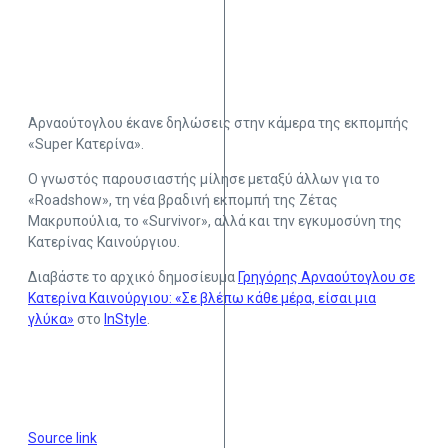
Αρναούτογλου έκανε δηλώσεις στην κάμερα της εκπομπής
«Super Κατερίνα».
Ο γνωστός παρουσιαστής μίλησε μεταξύ άλλων για το
«Roadshow», τη νέα βραδινή εκπομπή της Ζέτας
Μακρυπούλια, το «Survivor», αλλά και την εγκυμοσύνη της
Κατερίνας Καινούργιου.
Διαβάστε το αρχικό δημοσίευμα
Γρηγόρης Αρναούτογλου σε
Κατερίνα Καινούργιου: «Σε βλέπω κάθε μέρα, είσαι μια
γλύκα»
στο
InStyle
.
Source link