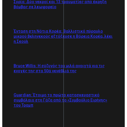
Συρία: Δύο νεκροί και 13 τραυματίες από έκρηξη
βόμβας σε λεωφορείο
Ένταση στη Νότια Κορέα: Βαλλιστικό πύραυλο
μικρού βεληνεκούς εξτόξευσε η Βόρεια Κορέα, λέει
η Σεούλ
Bruce Willis: Η σύζυγός του μιλά ανοιχτά για τις
ενοχές της στα 50ά γενέθλιά της
Guardian: Έτοιμο το πρώτο κατασκευαστικό
συμβόλαιο στη Γάζα από το «Συμβούλιο Ειρήνης»
του Τραμπ