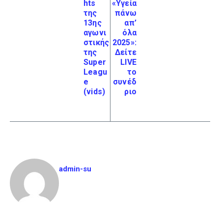
hts
«Υγεία
της
πάνω
13ης
απ’
αγωνι
όλα
στικής
2025»:
της
Δείτε
Super
LIVE
Leagu
το
e
συνέδ
(vids)
ριο
admin-su