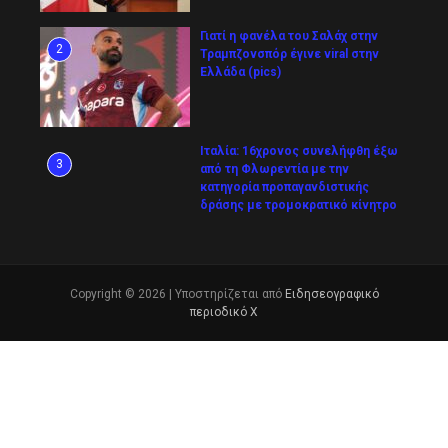
Γιατί η φανέλα του Σαλάχ στην
2
Τραμπζονσπόρ έγινε viral στην
Ελλάδα (pics)
Ιταλία: 16χρονος συνελήφθη έξω
3
από τη Φλωρεντία με την
κατηγορία προπαγανδιστικής
δράσης με τρομοκρατικό κίνητρο
Copyright © 2026 | Υποστηρίζεται από
Ειδησεογραφικό
περιοδικό Χ