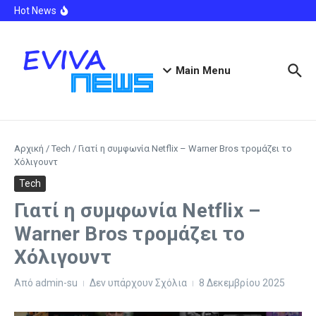
Μετάβαση στο περιεχόμενο
Τραγωδία στις Σέρρες: Βίντεο ντοκουμέντο από τη
Hot News
στιγμή της μετωπικής σύγκρουσης ΙΧ με φορτηγό –
Νεκροί μητέρα και γιος
Φωτιά τώρα στα Φάρσαλα: Η δεύτερη σε 48 ώρες –
Μήνυμα του 112 για τους κατοίκους της Κρήνης
Ο ατζέντης του Ρόδρι επιβεβαίωσε την επιλογή της
Main Menu
Μπαρτσελόνα αντί της Ρεάλ
Αρχική
/
Tech
/
Γιατί η συμφωνία Netflix – Warner Bros τρομάζει το
Χόλιγουντ
Tech
Γιατί η συμφωνία Netflix –
Warner Bros τρομάζει το
Χόλιγουντ
Από
admin-su
Δεν υπάρχουν Σχόλια
8 Δεκεμβρίου 2025