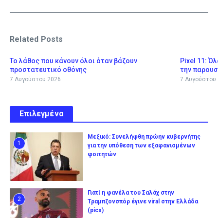
Related Posts
Το λάθος που κάνουν όλοι όταν βάζουν
Pixel 11: Ό
προστατευτικό οθόνης
την παρουσ
7 Αυγούστου 2026
7 Αυγούστου
Επιλεγμένα
Μεξικό: Συνελήφθη πρώην κυβερνήτης
1
για την υπόθεση των εξαφανισμένων
φοιτητών
Γιατί η φανέλα του Σαλάχ στην
2
Τραμπζονσπόρ έγινε viral στην Ελλάδα
(pics)