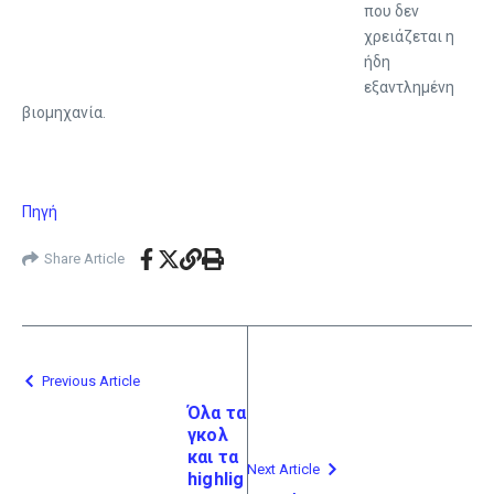
που δεν
χρειάζεται η
ήδη
εξαντλημένη
βιομηχανία.
Πηγή
Share Article
Previous Article
Όλα τα
γκολ
και τα
Next Article
highlig