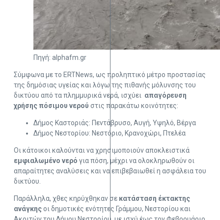
Πηγή: alphafm.gr
Σύμφωνα με το ERTNews, ως προληπτικό μέτρο προστασίας
της δημόσιας υγείας και λόγω της πιθανής μόλυνσης του
δικτύου από τα πλημμυρικά νερά, ισχύει
απαγόρευση
χρήσης πόσιμου νερού
στις παρακάτω κοινότητες:
Δήμος Καστοριάς: Πεντάβρυσο, Αυγή, Υψηλό, Βέργα
Δήμος Νεστορίου: Νεστόριο, Κρανοχώρι, Πτελέα
Οι κάτοικοι καλούνται να χρησιμοποιούν αποκλειστικά
εμφιαλωμένο νερό
για πόση, μέχρι να ολοκληρωθούν οι
απαραίτητες αναλύσεις και να επιβεβαιωθεί η ασφάλεια του
δικτύου.
Παράλληλα, χθες κηρύχθηκαν σε
κατάσταση έκτακτης
ανάγκης
οι δημοτικές ενότητες Γράμμου, Νεστορίου και
Ακριτών του Δήμου Νεστορίου, με ισχύ έως τον Φεβρουάριο