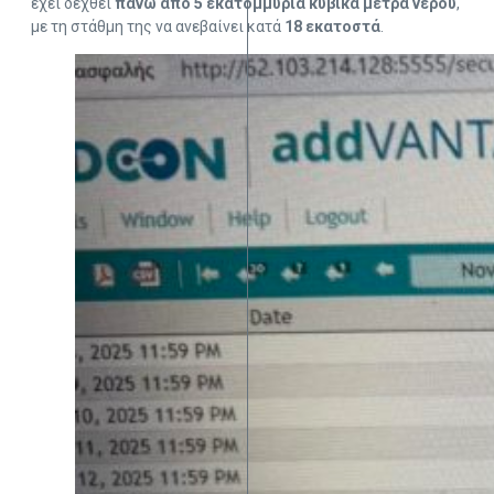
έχει δεχθεί
πάνω από 5 εκατομμύρια κυβικά μέτρα νερού
,
με τη στάθμη της να ανεβαίνει κατά
18 εκατοστά
.