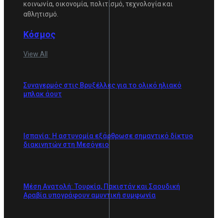
κοινωνία, οικονομία, πολιτισμό, τεχνολογία και
αθλητισμό.
Κόσμος
View All
Συναγερμός στις Βρυξέλλες για το ολικό ηλιακό
μπλακ άουτ
Ισπανία: Η αστυνομία εξάρθρωσε σημαντικό δίκτυο
διακινητών στη Μεσόγειο
Μέση Ανατολή: Τουρκία, Πακιστάν και Σαουδική
Αραβία υπογράφουν αμυντική συμφωνία