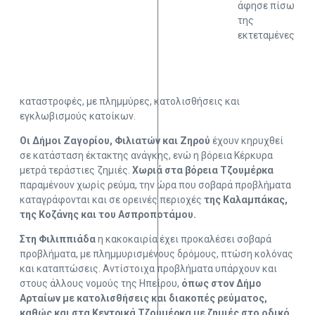
άφησε πίσω
της
εκτεταμένες
καταστροφές, με πλημμύρες, κατολισθήσεις και
εγκλωβισμούς κατοίκων.
Οι Δήμοι Ζαγορίου, Φιλιατών και Ζηρού
έχουν κηρυχθεί
σε κατάσταση έκτακτης ανάγκης, ενώ η βόρεια Κέρκυρα
μετρά τεράστιες ζημιές.
Χωριά στα βόρεια Τζουμέρκα
παραμένουν χωρίς ρεύμα, την ώρα που σοβαρά προβλήματα
καταγράφονται και σε ορεινές περιοχές
της Καλαμπάκας,
της Κοζάνης και του Ασπροποτάμου.
Στη Φιλιππιάδα
η κακοκαιρία έχει προκαλέσει σοβαρά
προβλήματα, με πλημμυρισμένους δρόμους, πτώση κολόνας
και καταπτώσεις. Αντίστοιχα προβλήματα υπάρχουν και
στους άλλους νομούς της Ηπείρου,
όπως στον Δήμο
Αρταίων με κατολισθήσεις και διακοπές ρεύματος,
καθώς και στα Κεντρικά Τζουμέρκα με ζημιές στο οδικό