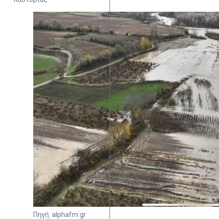
Πηγή: alphafm.gr