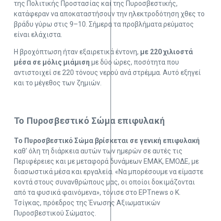
της Πολιτικής Προστασίας και της Πυροσβεστικής,
κατάφεραν να αποκαταστήσουν την ηλεκτροδότηση χθες το
βράδυ γύρω στις 9–10. Σήμερα τα προβλήματα ρεύματος
είναι ελάχιστα.
Η βροχόπτωση ήταν εξαιρετικά έντονη,
με 220 χιλιοστά
μέσα σε μόλις μιάμιση
με δύο ώρες, ποσότητα που
αντιστοιχεί σε 220 τόνους νερού ανά στρέμμα. Αυτό εξηγεί
και το μέγεθος των ζημιών.
Το Πυροσβεστικό Σώμα επιφυλακή
Το Πυροσβεστικό Σώμα βρίσκεται σε γενική επιφυλακή
καθ’ όλη τη διάρκεια αυτών των ημερών σε αυτές τις
Περιφέρειες και με μεταφορά δυνάμεων ΕΜΑΚ, ΕΜΟΔΕ, με
διασωστικά μέσα και εργαλεία. «Να μπορέσουμε να είμαστε
κοντά στους συνανθρώπους μας, οι οποίοι δοκιμάζονται
από τα φυσικά φαινόμενα», τόνισε στο ΕΡΤnews ο Κ.
Τσίγκας, πρόεδρος της Ένωσης Αξιωματικών
Πυροσβεστικού Σώματος.