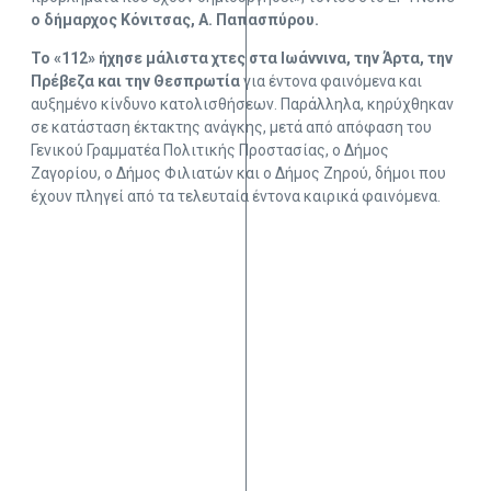
o δήμαρχος Κόνιτσας, Α. Παπασπύρου.
Το «112» ήχησε μάλιστα χτες στα Ιωάννινα, την Άρτα, την
Πρέβεζα και την Θεσπρωτία
για έντονα φαινόμενα και
αυξημένο κίνδυνο κατολισθήσεων. Παράλληλα, κηρύχθηκαν
σε κατάσταση έκτακτης ανάγκης, μετά από απόφαση του
Γενικού Γραμματέα Πολιτικής Προστασίας, ο Δήμος
Ζαγορίου, ο Δήμος Φιλιατών και ο Δήμος Ζηρού, δήμοι που
έχουν πληγεί από τα τελευταία έντονα καιρικά φαινόμενα.