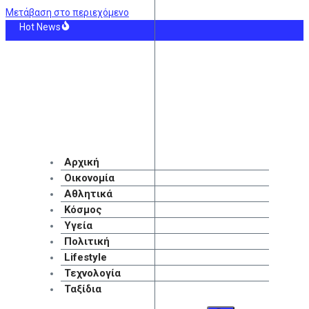
Μετάβαση στο περιεχόμενο
Hot News
 η δεύτερη πληρωμή των δικαιούχων του Λογαριασμού Αγροτικής Εστίας
ας φέρει ο Αύγουστος ανάλογα με την ημέρα γέννησής σας
Νεκρός σε πισίνα ξενοδοχείου 64χρονος
ς ΣΑΕΚ: Αυτές είναι οι 95 ειδικότητες και τα 860 τμήματα για το νέο έτος
League: Στο 27% οι πιθανότητες πρόκρισης του ΠΑΟΚ
άς: Η κυβέρνηση απέτυχε να αξιοποιήσει κονδύλια 800 εκατομμυρίων ευρώ γ
Αρχική
Οικονομία
Αθλητικά
Κόσμος
Υγεία
Πολιτική
Lifestyle
Τεχνολογία
Ταξίδια