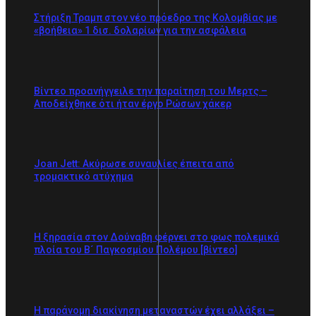
Στήριξη Τραμπ στον νέο πρόεδρο της Κολομβίας με
«βοήθεια» 1 δισ. δολαρίων για την ασφάλεια
Βίντεο προανήγγειλε την παραίτηση του Μερτς –
Αποδείχθηκε ότι ήταν έργο Ρώσων χάκερ
Joan Jett: Ακύρωσε συναυλίες έπειτα από
τρομακτικό ατύχημα
Η ξηρασία στον Δούναβη φέρνει στο φως πολεμικά
πλοία του Β´ Παγκοσμίου Πολέμου [βίντεο]
Η παράνομη διακίνηση μεταναστών έχει αλλάξει –