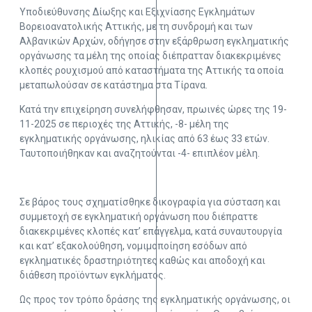
Υποδιεύθυνσης Δίωξης και Εξιχνίασης Εγκλημάτων
Βορειοανατολικής Αττικής, με τη συνδρομή και των
Αλβανικών Αρχών, οδήγησε στην εξάρθρωση εγκληματικής
οργάνωσης τα μέλη της οποίας διέπρατταν διακεκριμένες
κλοπές ρουχισμού από καταστήματα της Αττικής τα οποία
μεταπωλούσαν σε κατάστημα στα Τίρανα.
Κατά την επιχείρηση συνελήφθησαν, πρωινές ώρες της 19-
11-2025 σε περιοχές της Αττικής, -8- μέλη της
εγκληματικής οργάνωσης, ηλικίας από 63 έως 33 ετών.
Ταυτοποιήθηκαν και αναζητούνται -4- επιπλέον μέλη.
Σε βάρος τους σχηματίσθηκε δικογραφία για σύσταση και
συμμετοχή σε εγκληματική οργάνωση που διέπραττε
διακεκριμένες κλοπές κατ’ επάγγελμα, κατά συναυτουργία
και κατ’ εξακολούθηση, νομιμοποίηση εσόδων από
εγκληματικές δραστηριότητες καθώς και αποδοχή και
διάθεση προϊόντων εγκλήματος.
Ως προς τον τρόπο δράσης της εγκληματικής οργάνωσης, οι