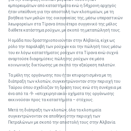
εμπορευμάτων από καταστήματα ενώ η 54χρονη αρχηγός
ήταν υπεύθυνη για την αποστολή των κλοπιμαίων, με τη
βοήθεια των μελών της οικογενείας της, μέσω υπεραστικών
λεωφορείων στα Τίρανα όπου έτερο συγγενικό της μέλος
διέθετε κατάστημα ρούχων, με σκοπό τη μεταπώλησή τους.
Η ομάδα που δραστηριοποιούνταν στην Αλβανία, είχε ως
ρόλο την παραλαβή των ρούχων και την πώλησή τους μέσω
του εν λόγω καταστήματος ρούχων στα Τίρανα ενώ συχνά
αναρτούσε διαφημίσεις πώλησης ρούχων σε μέσα
κοινωνικής δικτύωσης με σκοπό την εξεύρεση πελατών.
Τα μέλη της οργάνωσης που ήταν επιφορτισμένα με τη
διάπραξη των κλοπών, συγκεντρώνονταν στην περιοχή του
Ταύρου όπου σχεδίαζαν τη δράση τους ενώ στη συνέχεια με
ένα από τα -9- «επιχειρησιακά» οχήματα της οργάνωσης
εκκινούσαν προς τα καταστήματα – στόχους.
Μετά τη διάπραξη των κλοπών, όλα τα κλοπιμαία
συγκεντρώνονταν σε αποθήκη στην περιοχή των
Πετραλώνων με σκοπό την αποστολή τους στην Αλβανία.