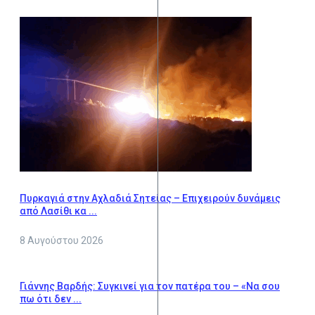
Πυρκαγιά στην Αχλαδιά Σητείας – Επιχειρούν δυνάμεις
από Λασίθι κα ...
8 Αυγούστου 2026
Γιάννης Βαρδής: Συγκινεί για τον πατέρα του – «Να σου
πω ότι δεν ...