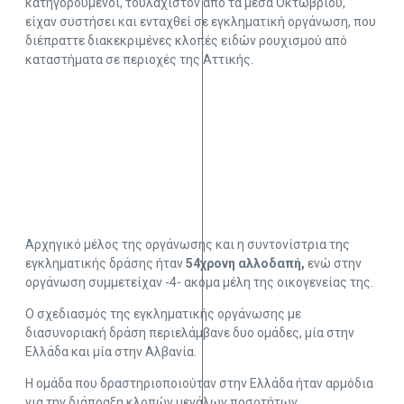
κατηγορούμενοι, τουλάχιστον από τα μέσα Οκτωβρίου,
είχαν συστήσει και ενταχθεί σε εγκληματική οργάνωση, που
διέπραττε διακεκριμένες κλοπές ειδών ρουχισμού από
καταστήματα σε περιοχές της Αττικής.
Αρχηγικό μέλος της οργάνωσης και η συντονίστρια της
εγκληματικής δράσης ήταν
54χρονη αλλοδαπή,
ενώ στην
οργάνωση συμμετείχαν -4- ακόμα μέλη της οικογενείας της.
Ο σχεδιασμός της εγκληματικής οργάνωσης με
διασυνοριακή δράση περιελάμβανε δυο ομάδες, μία στην
Ελλάδα και μία στην Αλβανία.
Η ομάδα που δραστηριοποιούταν στην Ελλάδα ήταν αρμόδια
για την διάπραξη κλοπών μεγάλων ποσοτήτων