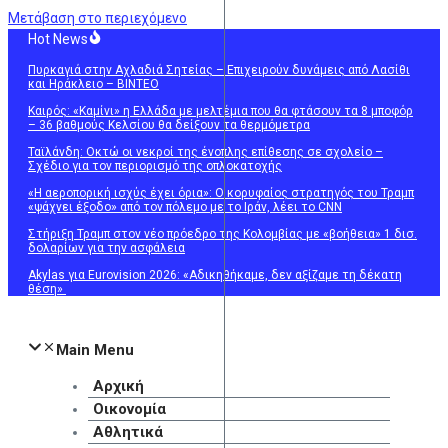
Μετάβαση στο περιεχόμενο
Hot News
Πυρκαγιά στην Αχλαδιά Σητείας – Επιχειρούν δυνάμεις από Λασίθι
και Ηράκλειο – ΒΙΝΤΕΟ
Καιρός: «Καμίνι» η Ελλάδα με μελτέμια που θα φτάσουν τα 8 μποφόρ
– 36 βαθμούς Κελσίου θα δείξουν τα θερμόμετρα
Ταϊλάνδη: Οκτώ οι νεκροί της ένοπλης επίθεσης σε σχολείο –
Σχέδιο για τον περιορισμό της οπλοκατοχής
«Η αεροπορική ισχύς έχει όρια»: Ο κορυφαίος στρατηγός του Τραμπ
«ψάχνει έξοδο» από τον πόλεμο με το Ιράν, λέει το CNN
Στήριξη Τραμπ στον νέο πρόεδρο της Κολομβίας με «βοήθεια» 1 δισ.
δολαρίων για την ασφάλεια
Akylas για Eurovision 2026: «Aδικηθήκαμε, δεν αξίζαμε τη δέκατη
θέση»
Main Menu
Αρχική
Οικονομία
Αθλητικά