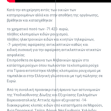
Κατά την επιχείρηση εντός των οικιών των
κατηγορουμένων αλλά και στην αποθήκη της οργάνωσης,
βρέθηκαν και κατασχέθηκαν:
το χρηματικό ποσό των -71.420- ευρώ,
πλήθος κλοπιμαίων ειδών ρουχισμού,
πλήθος ηλεκτρονικών ειδών και κινητών τηλεφώνων,
-7- μαγνήτες αφαίρεσης αντικλεπτικών καθώς και
ειδική συσκευή για την αφαίρεση αντικλεπτικών ετικετών
ασφαλείας.
Επιπρόσθετα σε έρευνα των Αλβανικών αρχών στο
κατάστημα ρούχων όπου πωλούνταν τα κλοπιμαία ρούχα
στα Τίρανα εντοπίστηκε πλήθος κλοπιμαίου ρουχισμού με
ταμπελάκια στην Ελληνική γλώσσα και με τιμή πώλησης σε
Ευρώ.
Από τη συνολική προανακριτική έρευνα των αστυνομικών
της Υποδιεύθυνσης Δίωξης και Εξιχνίασης Εγκλημάτων
Βορειοανατολικής Αττικής έχουν εξιχνιαστεί -14-
διακεκριμένες κλοπές ειδών από καταστήματα σε Μαρούσι,
Αγία Παρασκευή, Σπάτα, Δάφνη, Νέα Ερυθραία, Χαλάνδρι,