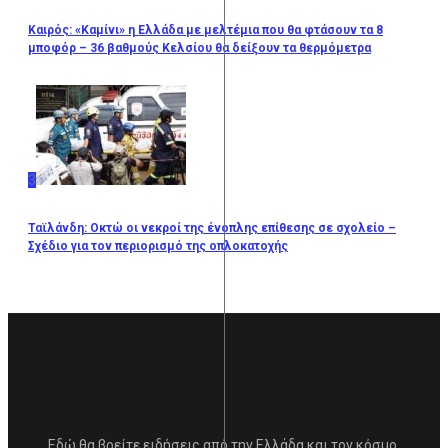
Καιρός: «Καμίνι» η Ελλάδα με μελτέμια που θα φτάσουν τα 8
μποφόρ – 36 βαθμούς Κελσίου θα δείξουν τα θερμόμετρα
3
Ταϊλάνδη: Οκτώ οι νεκροί της ένοπλης επίθεσης σε σχολείο –
Σχέδιο για τον περιορισμό της οπλοκατοχής
Εδώ θα βρείτε ειδήσεις από την Ελλάδα και τον κόσμο,