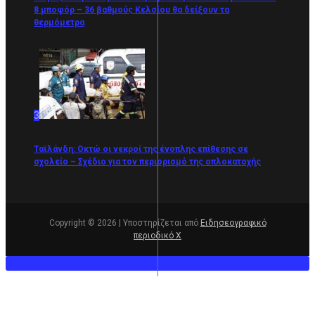
8 μποφόρ – 36 βαθμούς Κελσίου θα δείξουν τα
θερμόμετρα
3
Ταϊλάνδη: Οκτώ οι νεκροί της ένοπλης επίθεσης σε
σχολείο – Σχέδιο για τον περιορισμό της οπλοκατοχής
Copyright © 2026 | Υποστηρίζεται από
Ειδησεογραφικό
περιοδικό Χ