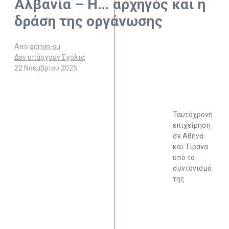
Αλβανία – Η… αρχηγός και η
δράση της οργάνωσης
Από
admin-su
Δεν υπάρχουν Σχόλια
22 Νοεμβρίου 2025
Ταυτόχρονη
επιχείρηση
σε Αθήνα
και Τίρανα
υπό το
συντονισμό
της