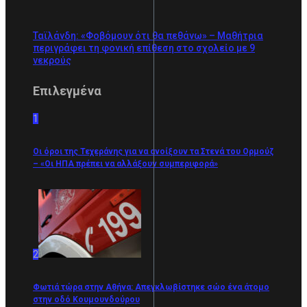
Ταϊλάνδη: «Φοβόμουν ότι θα πεθάνω» – Μαθήτρια
περιγράφει τη φονική επίθεση στο σχολείο με 9
νεκρούς
Επιλεγμένα
1
Οι όροι της Τεχεράνης για να ανοίξουν τα Στενά του Ορμούζ
– «Οι ΗΠΑ πρέπει να αλλάξουν συμπεριφορά»
2
Φωτιά τώρα στην Αθήνα: Απεγκλωβίστηκε σώο ένα άτομο
στην οδό Κουμουνδούρου