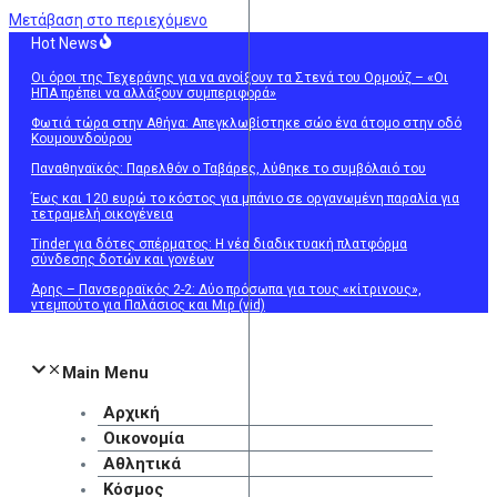
Μετάβαση στο περιεχόμενο
Hot News
Οι όροι της Τεχεράνης για να ανοίξουν τα Στενά του Ορμούζ – «Οι
ΗΠΑ πρέπει να αλλάξουν συμπεριφορά»
Φωτιά τώρα στην Αθήνα: Απεγκλωβίστηκε σώο ένα άτομο στην οδό
Κουμουνδούρου
Παναθηναϊκός: Παρελθόν ο Ταβάρες, λύθηκε το συμβόλαιό του
Έως και 120 ευρώ το κόστος για μπάνιο σε οργανωμένη παραλία για
τετραμελή οικογένεια
Tinder για δότες σπέρματος: Η νέα διαδικτυακή πλατφόρμα
σύνδεσης δοτών και γονέων
Άρης – Πανσερραϊκός 2-2: Δύο πρόσωπα για τους «κίτρινους»,
ντεμπούτο για Παλάσιος και Μιρ (vid)
Main Menu
Αρχική
Οικονομία
Αθλητικά
Κόσμος