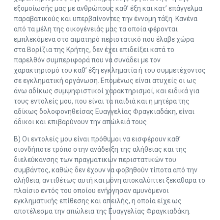
εξομοίωσής μας με ανθρώπους καθ’ έξη και κατ’ επάγγελμα
παραβατικούς και υπερβαίνοντες την έννομη τάξη. Κανένα
από τα μέλη της οικογένειάς μας τα οποία φέρονται
εμπλεκόμενα στο αιματηρό περιστατικό που έλαβε χώρα
στα Βορίζια της Κρήτης, δεν έχει επιδείξει κατά το
παρελθόν συμπεριφορά που να συνάδει με τον
χαρακτηρισμό του καθ’ έξη εγκληματία ή του συμμετέχοντος
σε εγκληματική οργάνωση. Επομένως είναι ατυχείς οι ως
άνω αδίκως συμψηφιστικοί χαρακτηρισμοί, και ειδικά για
τους εντολείς μου, που είναι τα παιδιά και η μητέρα της
αδίκως δολοφονηθείσας Ευαγγελίας Φραγκιαδάκη, είναι
άδικοι και επιβαρύνουν την απώλειά τους.
Β) Οι εντολείς μου είναι πρόθυμοι να εισφέρουν καθ’
οιονδήποτε τρόπο στην ανάδειξη της αλήθειας και της
διελεύκανσης των πραγματικών περιστατικών του
συμβάντος, καθώς δεν έχουν να φοβηθούν τίποτα από την
αλήθεια, αντιθέτως αυτή και μόνη αποκαλύπτει ξεκάθαρα το
πλαίσιο εντός του οποίου ενήργησαν αμυνόμενοι
εγκληματικής επίθεσης και απειλής, η οποία είχε ως
αποτέλεσμα την απώλεια της Ευαγγελίας Φραγκιαδάκη.