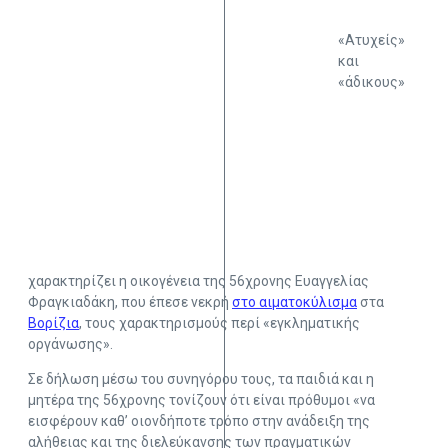
«Ατυχείς»
και
«άδικους»
χαρακτηρίζει η οικογένεια της 56χρονης Ευαγγελίας
Φραγκιαδάκη, που έπεσε νεκρή
στο αιματοκύλισμα
στα
Βορίζια
, τους χαρακτηρισμούς περί «εγκληματικής
οργάνωσης».
Σε δήλωση μέσω του συνηγόρου τους, τα παιδιά και η
μητέρα της 56χρονης τονίζουν ότι είναι πρόθυμοι «να
εισφέρουν καθ’ οιονδήποτε τρόπο στην ανάδειξη της
αλήθειας και της διελεύκανσης των πραγματικών