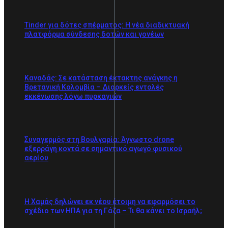
Tinder για δότες σπέρματος: Η νέα διαδικτυακή
πλατφόρμα σύνδεσης δοτών και γονέων
Καναδάς: Σε κατάσταση έκτακτης ανάγκης η
Βρετανική Κολομβία – Διαρκείς εντολές
εκκένωσης λόγω πυρκαγιών
Συναγερμός στη Βουλγαρία: Άγνωστο drone
εξερράγη κοντά σε σημαντικό αγωγό φυσικού
αερίου
Η Χαμάς δηλώνει εκ νέου έτοιμη να εφαρμόσει το
σχέδιο των ΗΠΑ για τη Γάζα – Τι θα κάνει το Ισραήλ;