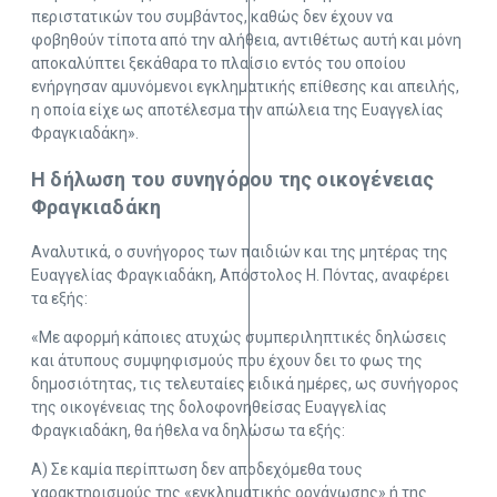
περιστατικών του συμβάντος, καθώς δεν έχουν να
φοβηθούν τίποτα από την αλήθεια, αντιθέτως αυτή και μόνη
αποκαλύπτει ξεκάθαρα το πλαίσιο εντός του οποίου
ενήργησαν αμυνόμενοι εγκληματικής επίθεσης και απειλής,
η οποία είχε ως αποτέλεσμα την απώλεια της Ευαγγελίας
Φραγκιαδάκη».
Η δήλωση του συνηγόρου της οικογένειας
Φραγκιαδάκη
Αναλυτικά, ο συνήγορος των παιδιών και της μητέρας της
Ευαγγελίας Φραγκιαδάκη, Απόστολος Η. Πόντας, αναφέρει
τα εξής:
«Με αφορμή κάποιες ατυχώς συμπεριληπτικές δηλώσεις
και άτυπους συμψηφισμούς που έχουν δει το φως της
δημοσιότητας, τις τελευταίες ειδικά ημέρες, ως συνήγορος
της οικογένειας της δολοφονηθείσας Ευαγγελίας
Φραγκιαδάκη, θα ήθελα να δηλώσω τα εξής:
Α) Σε καμία περίπτωση δεν αποδεχόμεθα τους
χαρακτηρισμούς της «εγκληματικής οργάνωσης» ή της