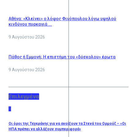
Αθήνα: «Κλείνει» ο λόφος Φινόπουλου λόγω υψηλού
κινδύνου πυρκαγιά ...
9 Αυγούστου 2026
Πάθος ή Εμμονή; Η επιστήμη του «δύσκολου» έρωτα
9 Αυγούστου 2026
Επιλεγμένα
1
Οι όροι της Τεχεράνης για να ανοίξουν τα Στενά του Ορμούζ – «Οι
ΗΠΑ πρέπει να αλλάξουν συμπεριφορά»