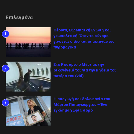
Επιλεγμένα
Θέουτα, Ευρωπαϊκή Ένωση και
1
γεωπολιτική: Όταν τα σύνορα
γίνονται όπλο και οι μετανάστες
πυρομαχικά
Στο Ροσάριο ο Μέσι με την
2
οικογένειά του για την κηδεία του
πατέρα του (vid)
Η απαγωγή και δολοφονία του
3
Μάριου Παπαγεωργίου – Ένα
έγκλημα χωρίς σορό