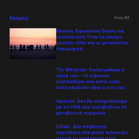
View All
Κόσμος
Θέουτα, Ευρωπαϊκή Ένωση και
γεωπολιτική: Όταν τα σύνορα
γίνονται όπλο και οι μετανάστες
πυρομαχικά
Τζο Μπάιντεν: Επιδεινώθηκε η
υγεία του – «Ο καρκίνος
εξαπλώθηκε στα οστά, είναι
πολύ επώδυνο» λέει ο γιος του
Αραγτσί: Δεν θα συνομιλήσουμε
με τις ΗΠΑ όσο παραβιάζουν τη
μεταβατική συμφωνία
Σίδνεϊ: Δύο επιβατηγά
αεροπλάνα απέφυγαν τελευταία
στιγμή τη σύγκρουση στον