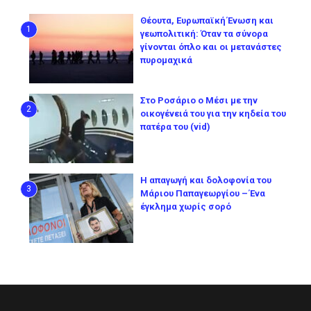
Θέουτα, Ευρωπαϊκή Ένωση και
1
γεωπολιτική: Όταν τα σύνορα
γίνονται όπλο και οι μετανάστες
πυρομαχικά
Στο Ροσάριο ο Μέσι με την
2
οικογένειά του για την κηδεία του
πατέρα του (vid)
Η απαγωγή και δολοφονία του
3
Μάριου Παπαγεωργίου – Ένα
έγκλημα χωρίς σορό