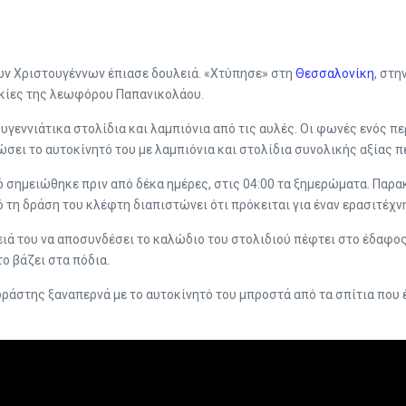
ν Χριστουγέννων έπιασε δουλειά. «Χτύπησε» στη
Θεσσαλονίκη
, στη
κίες της λεωφόρου Παπανικολάου.
υγεννιάτικα στολίδια και λαμπιόνια από τις αυλές. Οι φωνές ενός πε
σει το αυτοκίνητό του με λαμπιόνια και στολίδια συνολικής αξίας πε
ό σημειώθηκε πριν από δέκα ημέρες, στις 04:00 τα ξημερώματα. Παρ
 τη δράση του κλέφτη διαπιστώνει ότι πρόκειται για έναν ερασιτέχν
ιά του να αποσυνδέσει το καλώδιο του στολιδιού πέφτει στο έδαφος
το βάζει στα πόδια.
 δράστης ξαναπερνά με το αυτοκίνητό του μπροστά από τα σπίτια που 