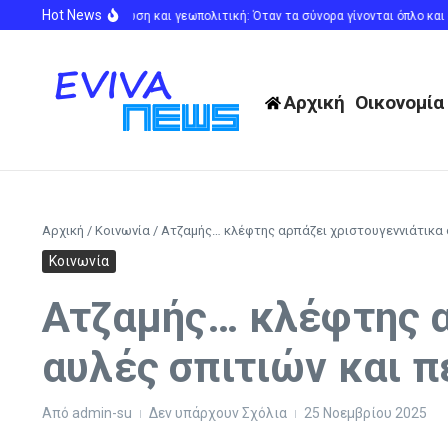
Μετάβαση στο περιεχόμενο
Hot News
τα, Ευρωπαϊκή Ένωση και γεωπολιτική: Όταν τα σύνορα γίνονται όπλο και οι 
Αρχική
Οικονομία
Αρχική
/
Κοινωνία
/
Ατζαμής… κλέφτης αρπάζει χριστουγεννιάτικα 
Κοινωνία
Ατζαμής… κλέφτης α
αυλές σπιτιών και π
Από
admin-su
Δεν υπάρχουν Σχόλια
25 Νοεμβρίου 2025