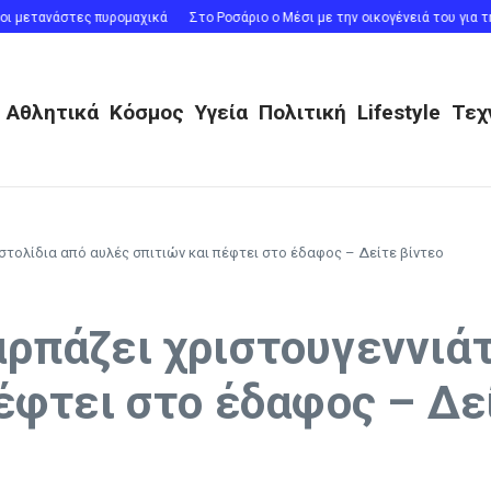
μετανάστες πυρομαχικά
Στο Ροσάριο ο Μέσι με την οικογένειά του για την κ
Αθλητικά
Κόσμος
Υγεία
Πολιτική
Lifestyle
Τεχ
στολίδια από αυλές σπιτιών και πέφτει στο έδαφος – Δείτε βίντεο
ρπάζει χριστουγεννιάτ
έφτει στο έδαφος – Δε