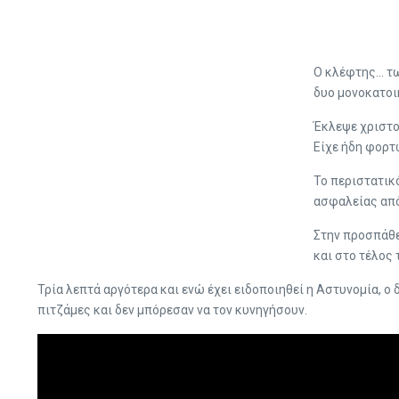
Ο κλέφτης… τω
δυο μονοκατοι
Έκλεψε χριστο
Είχε ήδη φορτώ
Το περιστατικ
ασφαλείας από
Στην προσπάθε
και στο τέλος 
Τρία λεπτά αργότερα και ενώ έχει ειδοποιηθεί η Αστυνομία, ο
πιτζάμες και δεν μπόρεσαν να τον κυνηγήσουν.