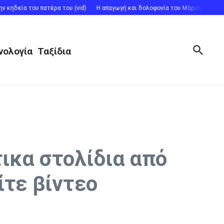
ηδεία του πατέρα του (vid)
Η απαγωγή και δολοφονία του Μάριου Παπαγεωργ
νολογία
Ταξίδια
ικα στολίδια από
ίτε βίντεο