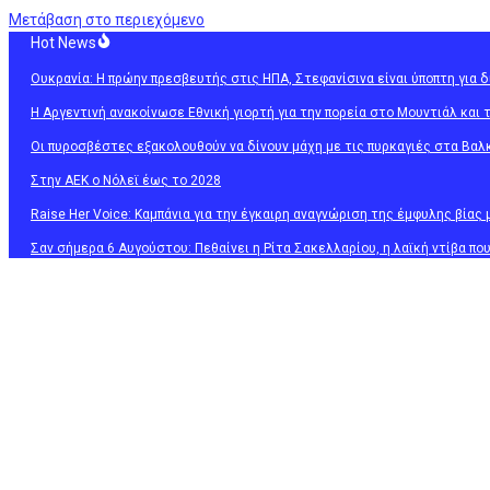
Μετάβαση στο περιεχόμενο
Hot News
Ουκρανία: Η πρώην πρεσβευτής στις ΗΠΑ, Στεφανίσινα είναι ύποπτη για 
Η Αργεντινή ανακοίνωσε Εθνική γιορτή για την πορεία στο Μουντιάλ και τη
Οι πυροσβέστες εξακολουθούν να δίνουν μάχη με τις πυρκαγιές στα Βαλ
Στην ΑΕΚ ο Νόλεϊ έως το 2028
Raise Her Voice: Καμπάνια για την έγκαιρη αναγνώριση της έμφυλης βίας
Σαν σήμερα 6 Αυγούστου: Πεθαίνει η Ρίτα Σακελλαρίου, η λαϊκή ντίβα πο