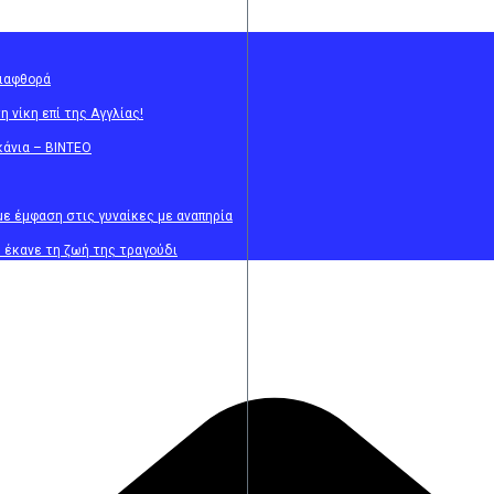
διαφθορά
 νίκη επί της Αγγλίας!
κάνια – BINTEO
 με έμφαση στις γυναίκες με αναπηρία
υ έκανε τη ζωή της τραγούδι