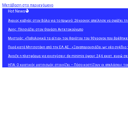
Μετάβαση στο περιεχόμενο
Hot News
Άγριος καβγάς στον Βόλο για το πρωινό: 26χρονος απείλησε να σφάξει τ
Άρης: Πλησιάζει στον Θανάση Αντετοκούνμπο
Μυστράς: «Παθολογικά τα αίτια» του θανάτου του 90χρονου που βρέθηκ
Πυρά κατά Μητσοτάκη από την ΕΛ.ΑΣ.: «Ξαναπαρουσιάζει ως νέο σχέδιο 
Άνοιξε η πλατφόρμα για ενισχύσεις de minimis ύψους 24,6 εκατ. ευρώ σ
ΗΠΑ: Ο κρατικός ρατσισμός στοιχίζει – Πόσο κοστίζουν οι απελάσεις τ