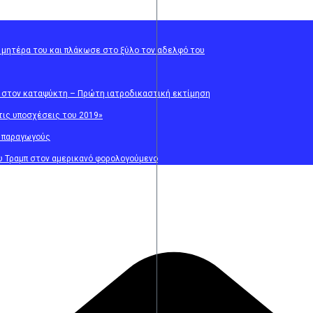
η μητέρα του και πλάκωσε στο ξύλο τον αδελφό του
ε στον καταψύκτη – Πρώτη ιατροδικαστική εκτίμηση
τις υποσχέσεις του 2019»
ε παραγωγούς
ου Τραμπ στον αμερικανό φορολογούμενο