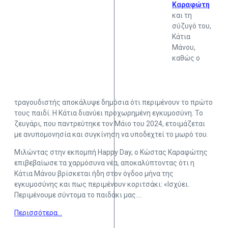
Καραφώτη
και τη
σύζυγό του,
Κάτια
Μάνου,
καθώς ο
τραγουδιστής αποκάλυψε δημόσια ότι περιμένουν το πρώτο
τους παιδί. Η Κάτια διανύει προχωρημένη εγκυμοσύνη. Το
ζευγάρι, που παντρεύτηκε τον Μάιο του 2024, ετοιμάζεται
με ανυπομονησία και συγκίνηση να υποδεχτεί το μωρό του.
Μιλώντας στην εκπομπή Happy Day, ο Κώστας Καραφώτης
επιβεβαίωσε τα χαρμόσυνα νέα, αποκαλύπτοντας ότι η
Κάτια Μάνου βρίσκεται ήδη στον όγδοο μήνα της
εγκυμοσύνης και πως περιμένουν κοριτσάκι: «Ισχύει.
Περιμένουμε σύντομα το παιδάκι μας….
Περισσότερα…