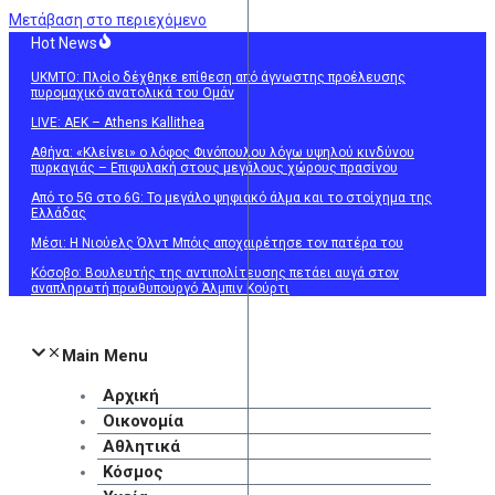
Μετάβαση στο περιεχόμενο
Hot News
UKMTO: Πλοίο δέχθηκε επίθεση από άγνωστης προέλευσης
πυρομαχικό ανατολικά του Ομάν
LIVE: ΑΕΚ – Athens Kallithea
Αθήνα: «Κλείνει» ο λόφος Φινόπουλου λόγω υψηλού κινδύνου
πυρκαγιάς – Επιφυλακή στους μεγάλους χώρους πρασίνου
Από το 5G στο 6G: Το μεγάλο ψηφιακό άλμα και το στοίχημα της
Ελλάδας
Μέσι: Η Νιούελς Όλντ Μπόις αποχαιρέτησε τον πατέρα του
Κόσοβο: Βουλευτής της αντιπολίτευσης πετάει αυγά στον
αναπληρωτή πρωθυπουργό Άλμπιν Κούρτι
Main Menu
Αρχική
Οικονομία
Αθλητικά
Κόσμος