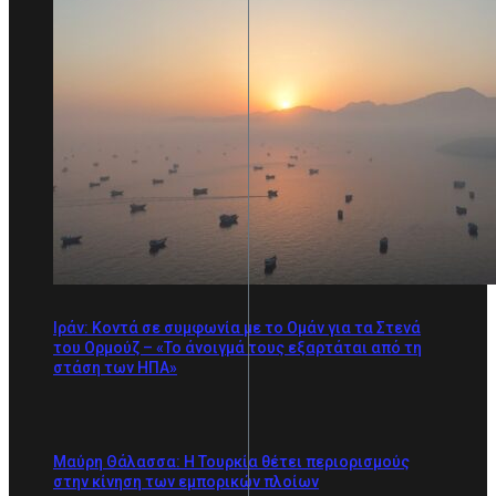
Ιράν: Κοντά σε συμφωνία με το Ομάν για τα Στενά
του Ορμούζ – «Το άνοιγμά τους εξαρτάται από τη
στάση των ΗΠΑ»
Μαύρη Θάλασσα: Η Τουρκία θέτει περιορισμούς
στην κίνηση των εμπορικών πλοίων