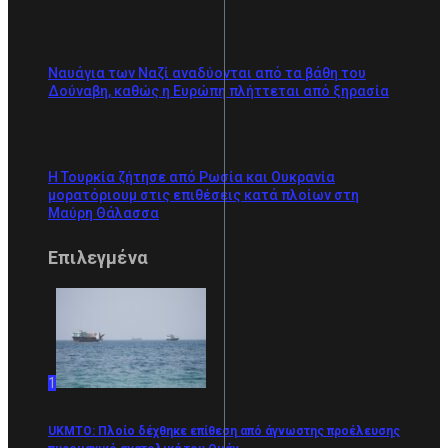
Ναυάγια των Ναζί αναδύονται από τα βάθη του
Δούναβη, καθώς η Ευρώπη πλήττεται από ξηρασία
Η Τουρκία ζήτησε από Ρωσία και Ουκρανία
μορατόριουμ στις επιθέσεις κατά πλοίων στη
Μαύρη Θάλασσα
Επιλεγμένα
1
UKMTO: Πλοίο δέχθηκε επίθεση από άγνωστης προέλευσης