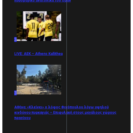
πυρομαχικό ανατολικά του Ομάν
2
LIVE: ΑΕΚ – Athens Kallithea
3
Αθήνα: «Κλείνει» ο λόφος Φινόπουλου λόγω υψηλού
κινδύνου πυρκαγιάς – Επιφυλακή στους μεγάλους χώρους
πρασίνου