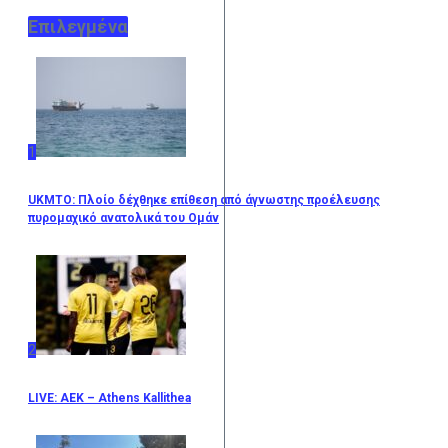
Επιλεγμένα
1
UKMTO: Πλοίο δέχθηκε επίθεση από άγνωστης προέλευσης
πυρομαχικό ανατολικά του Ομάν
2
LIVE: ΑΕΚ – Athens Kallithea