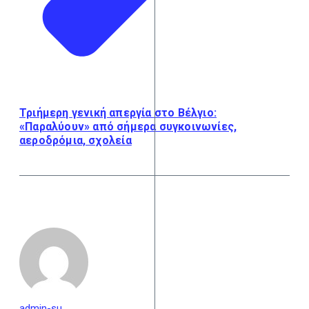
Τριήμερη γενική απεργία στο Βέλγιο:
«Παραλύουν» από σήμερα συγκοινωνίες,
αεροδρόμια, σχολεία
admin-su