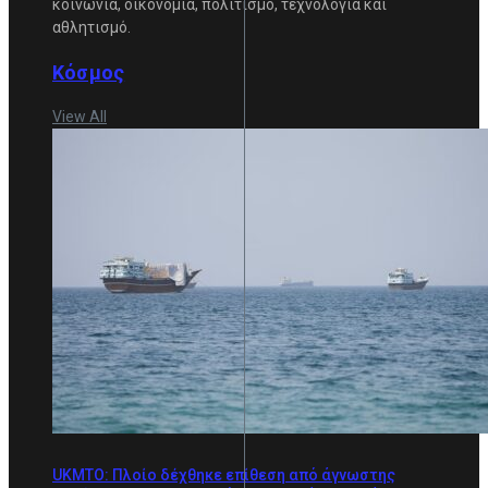
κοινωνία, οικονομία, πολιτισμό, τεχνολογία και
αθλητισμό.
Κόσμος
View All
UKMTO: Πλοίο δέχθηκε επίθεση από άγνωστης