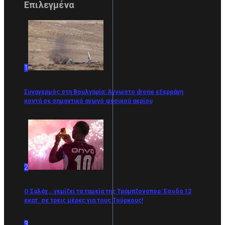
Επιλεγμένα
1
Συναγερμός στη Βουλγαρία: Άγνωστο drone εξερράγη
κοντά σε σημαντικό αγωγό φυσικού αερίου
2
Ο Σαλάχ… γεμίζει τα ταμεία της Τράμπζονσπορ: Έσοδα 12
εκατ. σε τρεις μέρες για τους Τούρκους!
3