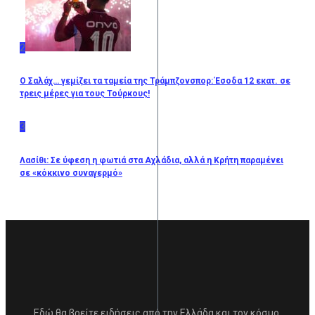
2
Ο Σαλάχ… γεμίζει τα ταμεία της Τράμπζονσπορ: Έσοδα 12 εκατ. σε
τρεις μέρες για τους Τούρκους!
3
Λασίθι: Σε ύφεση η φωτιά στα Αχλάδια, αλλά η Κρήτη παραμένει
σε «κόκκινο συναγερμό»
Εδώ θα βρείτε ειδήσεις από την Ελλάδα και τον κόσμο,