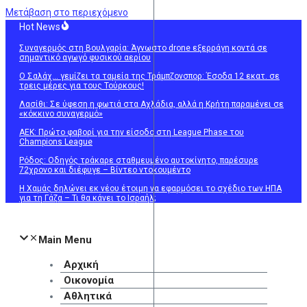
Μετάβαση στο περιεχόμενο
Hot News
Συναγερμός στη Βουλγαρία: Άγνωστο drone εξερράγη κοντά σε
σημαντικό αγωγό φυσικού αερίου
Ο Σαλάχ… γεμίζει τα ταμεία της Τράμπζονσπορ: Έσοδα 12 εκατ. σε
τρεις μέρες για τους Τούρκους!
Λασίθι: Σε ύφεση η φωτιά στα Αχλάδια, αλλά η Κρήτη παραμένει σε
«κόκκινο συναγερμό»
ΑΕΚ: Πρώτο φαβορί για την είσοδο στη League Phase του
Champions League
Ρόδος: Οδηγός τράκαρε σταθμευμένο αυτοκίνητο, παρέσυρε
72χρονο και διέφυγε – Βίντεο ντοκουμέντο
Η Χαμάς δηλώνει εκ νέου έτοιμη να εφαρμόσει το σχέδιο των ΗΠΑ
για τη Γάζα – Τι θα κάνει το Ισραήλ;
Main Menu
Αρχική
Οικονομία
Αθλητικά