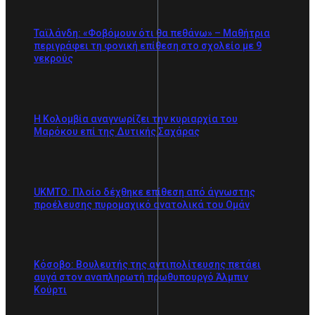
Ταϊλάνδη: «Φοβόμουν ότι θα πεθάνω» – Μαθήτρια
περιγράφει τη φονική επίθεση στο σχολείο με 9
νεκρούς
Η Κολομβία αναγνωρίζει την κυριαρχία του
Μαρόκου επί της Δυτικής Σαχάρας
UKMTO: Πλοίο δέχθηκε επίθεση από άγνωστης
προέλευσης πυρομαχικό ανατολικά του Ομάν
Κόσοβο: Βουλευτής της αντιπολίτευσης πετάει
αυγά στον αναπληρωτή πρωθυπουργό Άλμπιν
Κούρτι