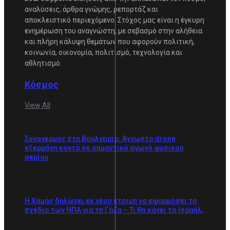
αναλύσεις, άρθρα γνώμης, ρεπορτάζ και
αποκλειστικό περιεχόμενο. Στόχος μας είναι η έγκυρη
ενημέρωση του αναγνώστη, με σεβασμό στην αλήθεια
και πλήρη κάλυψη θεμάτων που αφορούν πολιτική,
κοινωνία, οικονομία, πολιτισμό, τεχνολογία και
αθλητισμό.
Κόσμος
View All
Συναγερμός στη Βουλγαρία: Άγνωστο drone
εξερράγη κοντά σε σημαντικό αγωγό φυσικού
αερίου
Η Χαμάς δηλώνει εκ νέου έτοιμη να εφαρμόσει το
σχέδιο των ΗΠΑ για τη Γάζα – Τι θα κάνει το Ισραήλ;