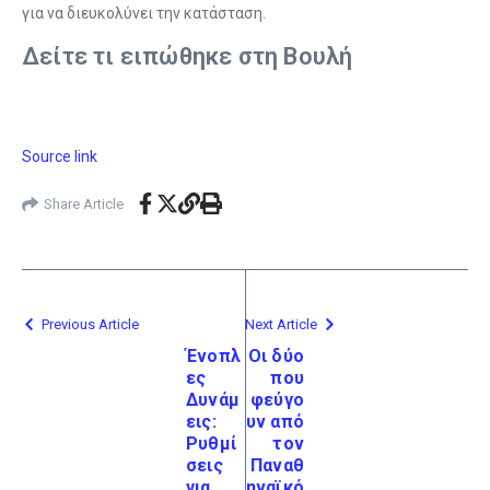
για να διευκολύνει την κατάσταση.
Δείτε τι ειπώθηκε στη Βουλή
Source link
Share Article
Previous Article
Next Article
Ένοπλ
Οι δύο
ες
που
Δυνάμ
φεύγο
εις:
υν από
Ρυθμί
τον
σεις
Παναθ
για
ηναϊκό