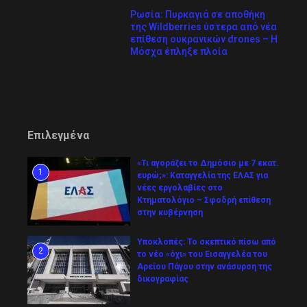
Ρωσία: Πυρκαγιά σε αποθήκη
της Wildberries ύστερα από νέα
επίθεση ουκρανικών drones – Η
Μόσχα έπληξε πλοία
Επιλεγμένα
«Τι αγοράζει το Δημόσιο με 7 εκατ.
1
ευρώ;»: Καταγγελία της ΕΛΑΣ για
νέες εργολαβίες στο
Κτηματολόγιο – Σφοδρή επίθεση
στην κυβέρνηση
Υποκλοπές: Το σκεπτικό πίσω από
2
το νέο «όχι» του Εισαγγελέα του
Αρείου Πάγου στην ανάσυρση της
δικογραφίας