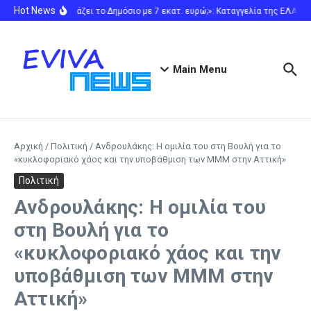
Μετάβαση στο περιεχόμενο
Hot News
«Τι αγοράζει το Δημόσιο με 7 εκατ. ευρώ;»: Καταγγελία της ΕΛΑΣ 
Main Menu
Αρχική
/
Πολιτική
/
Ανδρουλάκης: Η ομιλία του στη Βουλή για το
«κυκλοφοριακό χάος και την υποβάθμιση των ΜΜΜ στην Αττική»
Πολιτική
Ανδρουλάκης: Η ομιλία του
στη Βουλή για το
«κυκλοφοριακό χάος και την
υποβάθμιση των ΜΜΜ στην
Αττική»