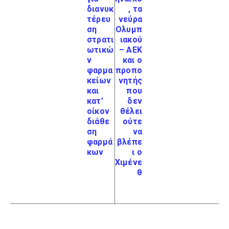
διανυκ
, τα
τέρευ
νεύρα
ση
Ολυμπ
στρατι
ιακού
ωτικώ
– ΑΕΚ
ν
και ο
φαρμα
προπο
κείων
νητής
και
που
κατ’
δεν
οίκον
θέλει
διάθε
ούτε
ση
να
φαρμά
βλέπε
κων
ι ο
Χιμένε
θ