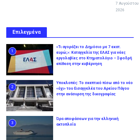
7 Αυγούστου
2026
Επιλεγμένα
«Τι αγοράζει το Δημόσιο με 7 εκατ.
1
ευρώ;»: Καταγγελία της ΕΛΑΣ για νέες
εργολαβίες στο Κτηματολόγιο – Σφοδρή
επίθεση στην κυβέρνηση
Υποκλοπές: Το σκεπτικό πίσω από το νέο
2
«όχι» του Εισαγγελέα του Αρείου Πάγου
στην ανάσυρση της δικογραφίας
Ώρα αποφάσεων για την ελληνική
3
ακτοπλοΐα