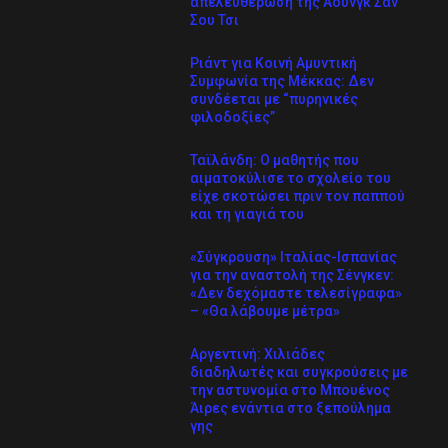
απελευθέρωση της Αούνγκ Σαν
Σου Τσι
Ριάντ για Κοινή Αμυντική
Συμφωνία της Μέκκας: Δεν
συνδέεται με “πυρηνικές
φιλοδοξίες”
Ταϊλάνδη: Ο μαθητής που
αιματοκύλισε το σχολείο του
είχε σκοτώσει πριν τον παππού
και τη γιαγιά του
«Σύγκρουση» Ιταλίας-Ισπανίας
για την αναστολή της Σένγκεν:
«Δεν δεχόμαστε τελεσίγραφα»
– «Θα λάβουμε μέτρα»
Αργεντινή: Χιλιάδες
διαδηλωτές και συγκρούσεις με
την αστυνομία στο Μπουένος
Άιρες ενάντια στο ξεπούλημα
γης