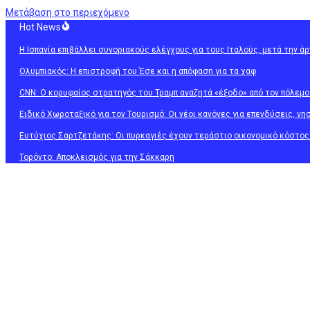
Μετάβαση στο περιεχόμενο
Hot News
Η Ισπανία επιβάλλει συνοριακούς ελέγχους για τους Ιταλούς, μετά την ά
Ολυμπιακός: Η επιστροφή του Έσε και η απόφαση για τα χαφ
CNN: Ο κορυφαίος στρατηγός του Τραμπ αναζητά «έξοδο» από τον πόλεμο
Ειδικό Χωροταξικό για τον Τουρισμό: Οι νέοι κανόνες για επενδύσεις, νη
Ευτύχιος Σαρτζετάκης: Οι πυρκαγιές έχουν τεράστιο οικονομικό κόστος
Τορόντο: Αποκλεισμός για την Σάκκαρη