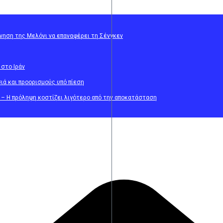
ρνηση της Μελόνι να επαναφέρει τη Σένγκεν
 στο Ιράν
σιά και προορισμούς υπό πίεση
 – Η πρόληψη κοστίζει λιγότερο από την αποκατάσταση