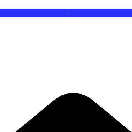
ς ο ΙΣΑ
Αυξημένη επαγρύπνηση για τον ι
Το λάθος που κάνουν όλοι όταν
Σαουδική Αραβία: 11 τραυματίε
ΛΔ Κονγκό: Τα επιβεβαιωμένα κ
Τροχαίο ατύχημα για τον Mike
τα γεννητικά του όργανα σε ανηλίκα κορίτσια
Σοκ στην Αλεξανδρούπολη: Άνδρ