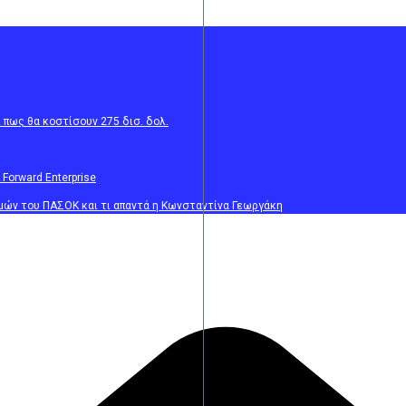
 πως θα κοστίσουν 275 δισ. δολ.
 Forward Enterprise
μών του ΠΑΣΟΚ και τι απαντά η Κωνσταντίνα Γεωργάκη