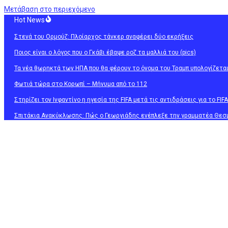
Μετάβαση στο περιεχόμενο
Hot News
Στενά του Ορμούζ: Πλοίαρχος τάνκερ αναφέρει δύο εκρήξεις
Ποιος είναι ο λόγος που ο Γκάβι έβαψε ροζ τα μαλλιά του (pics)
Τα νέα θωρηκτά των ΗΠΑ που θα φέρουν το όνομα του Τραμπ υπολογίζεται
Φωτιά τώρα στο Κορωπί – Μήνυμα από το 112
Στηρίζει τον Ινφαντίνο η ηγεσία της FIFA μετά τις αντιδράσεις για το FIFA
Σπιτάκια Ανακύκλωσης: Πώς ο Γεωργιάδης ενέπλεξε την γραμματέα Θεσ