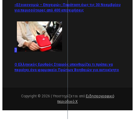
«Εξοικονομώ – Επιχειρώ»: Παράταση έως τις 30 Νοεμβρίου
για περισσότερες από 400 επιχειρήσεις
3
Ο Ελληνικός Ερυθρός Σταυρός υπενθυμίζει τι πρέπει να
περιέχει ένα φαρμακείο Πρώτων Βοηθειών για αυτοκίνητο
Copyright © 2026 | Υποστηρίζεται από
Ειδησεογραφικό
περιοδικό Χ