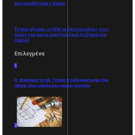
που αποδέχτηκε η Χαμάς
Το Ιράν αξιώνει οι ΗΠΑ να δεχτούν όλους τους
όρους του για να ανοίξουν ξανά τα Στενά του
Ορμούζ
Επιλεγμένα
1
Π. Μαρινάκης για Αλ. Τσίπρα: Η συλλογική μνήμη δεν
σβήνει τόσο εύκολα όσο εκείνος πιστεύει
2