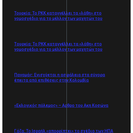
Τουρκία: Το PKK καταγγέλλει τα «λάθη» στο
νομοσχέδιο για το μέλλον των μαχητών του
Tουρκία: Το PKK καταγγέλλει τα «λάθη» στο
νομοσχέδιο για το μέλλον των μαχητών του
Παναμάς: Ενισχύεται η ασφάλεια στα σύνορα
έπειτα από επιθέσεις στην Κολομβία
«Εκλογικός πόλεμος» – Αρθρο του Ακη Κοσώνα
Γάζα: Το Ισραήλ «απορρίπτει» το σχέδιο των ΗΠΑ