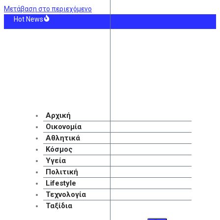
Μετάβαση στο περιεχόμενο
Hot News
αρινάκης για Αλ. Τσίπρα: Η συλλογική μνήμη δεν σβήνει τόσο εύκολα όσο εκεί
ικονομώ – Επιχειρώ»: Παράταση έως τις 30 Νοεμβρίου για περισσότερες από 
ληνικός Ερυθρός Σταυρός υπενθυμίζει τι πρέπει να περιέχει ένα φαρμακείο 
κία: Το PKK καταγγέλλει τα «λάθη» στο νομοσχέδιο για το μέλλον των μαχητώ
κία: Το PKK καταγγέλλει τα «λάθη» στο νομοσχέδιο για το μέλλον των μαχητ
σοδιακή καταδίωξη στη Θεσσαλονίκη: Χειροπέδες σε 37χρονο με κλεμμένο α
Αρχική
Οικονομία
Αθλητικά
Κόσμος
Υγεία
Πολιτική
Lifestyle
Τεχνολογία
Ταξίδια