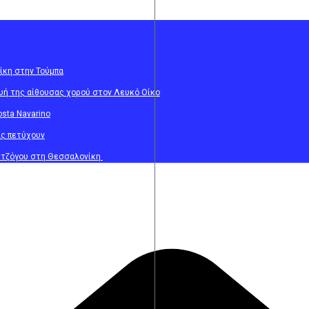
ίκη στην Τούμπα
ευή της αίθουσας χορού στον Λευκό Οίκο
sta Navarino
ας πετύχουν
υ τζόγου στη Θεσσαλονίκη