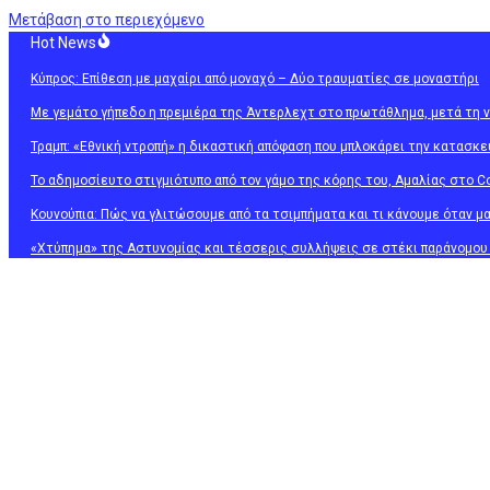
Μετάβαση στο περιεχόμενο
Hot News
Κύπρος: Επίθεση με μαχαίρι από μοναχό – Δύο τραυματίες σε μοναστήρι
Με γεμάτο γήπεδο η πρεμιέρα της Άντερλεχτ στο πρωτάθλημα, μετά τη ν
Τραμπ: «Εθνική ντροπή» η δικαστική απόφαση που μπλοκάρει την κατασκ
Το αδημοσίευτο στιγμιότυπο από τον γάμο της κόρης του, Αμαλίας στo Co
Κουνούπια: Πώς να γλιτώσουμε από τα τσιμπήματα και τι κάνουμε όταν μ
«Χτύπημα» της Αστυνομίας και τέσσερις συλλήψεις σε στέκι παράνομο