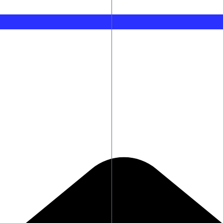
sey» fashion moment
Charlize Theron στη Σεούλ: Οι δύο εμφ
νοδηγός
Λακωνία: Νεκρός ο 48χρονος οδηγός φ
Θεσσαλονίκη: Αλλάζουν εκτάκτως τα δ
Λίσι: «Ο Μιχαηλίδης ήταν ο μοναδικός
κοίνωσε ξανά σχέδιο για τη Βιομηχανία
ΠΑΣΟΚ: Ο εμπαιγμός της κυβέρνησης έχ
α ΑΦΜ
Τουρισμός για Όλους 2026-2027: Ποιοι 