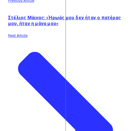
Previous Article
Στέλιος Μάινας: «Ήρωάς μου δεν ήταν ο πατέρας
μου, ήταν η μάνα μου»
Next Article