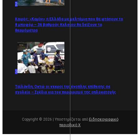
2
Καιρός: «Καμίνι» η Ελλάδα με μελτέμια που θα φτάσουν τα
8 μποφόρ – 36 βαθμούς Κελσίου θα δείξουν τα
θερμόμετρα
3
Ταϊλάνδη: Οκτώ οι νεκροί της ένοπλης επίθεσης σε
σχολείο – Σχέδιο για τον περιορισμό της οπλοκατοχής
Copyright © 2026 | Υποστηρίζεται από
Ειδησεογραφικό
περιοδικό Χ