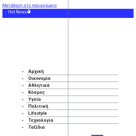
Μετάβαση στο περιεχόμενο
Hot News
 στην Αχλαδιά Σητείας – Επιχειρούν δυνάμεις από Λασίθι και Ηράκλειο – ΒΙΝ
«Καμίνι» η Ελλάδα με μελτέμια που θα φτάσουν τα 8 μποφόρ – 36 βαθμούς Κελ
: Οκτώ οι νεκροί της ένοπλης επίθεσης σε σχολείο – Σχέδιο για τον περιορι
ορική ισχύς έχει όρια»: Ο κορυφαίος στρατηγός του Τραμπ «ψάχνει έξοδο» από 
Τραμπ στον νέο πρόεδρο της Κολομβίας με «βοήθεια» 1 δισ. δολαρίων για την
ια Eurovision 2026: «Aδικηθήκαμε, δεν αξίζαμε τη δέκατη θέση»
Αρχική
Οικονομία
Αθλητικά
Κόσμος
Υγεία
Πολιτική
Lifestyle
Τεχνολογία
Ταξίδια