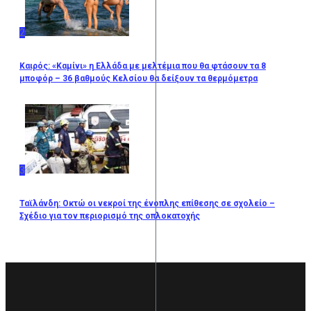
2
Καιρός: «Καμίνι» η Ελλάδα με μελτέμια που θα φτάσουν τα 8
μποφόρ – 36 βαθμούς Κελσίου θα δείξουν τα θερμόμετρα
3
Ταϊλάνδη: Οκτώ οι νεκροί της ένοπλης επίθεσης σε σχολείο –
Σχέδιο για τον περιορισμό της οπλοκατοχής