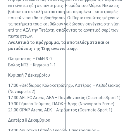
εκτείνεται ήδη σε πέντε ματς. Η ομάδα του Μάρκο Νίκολιτς
βρίσκεται σε καλή κατάσταση και περιμένει… επιστροφές
παικτών που θα τη βοηθήσουν. Οι Περιστεριώτες ψάχνουν
τα πατήματά τους και θέλουν να δώσουν συνέχεια στη νίκη
επί της ΑΕΛ την Τετάρτη, σπάζοντας το αρνητικό σερί των
πέντε ηττών.
Αναλυτικά το πρόγραμμα, τα αποτελέσματα και οι
μεταδόσεις της 13ης αγωνιστικής:
Ολυμπιακός – ΟΦΗ 3-0
Βόλος ΝΠΣ – Κηφισιά 1-1
Κυριακή 7 Δεκεμβρίου
17:00 «Θεόδωρος Κολοκοτρώνης», Αστέρας – Λεβαδειακός
(Novasports 2)
17:30 AEL FC Arena, ΑΕΛ – Παναθηναϊκός (Cosmote Sport 1)
19:30 Γήπεδο Τούμπας, ΠΑΟΚ – Άρης (Novasports Prime)
21:00 OPAP Arena, ΑΕΚ – Ατρόμητος (Cosmote Sport 1)
Δευτέρα 8 Δεκεμβρίου
18:00 Δημοτικό Γήπεδο Σερρών, Πανσερραϊκός –