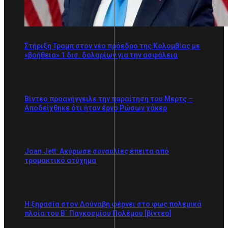
Στήριξη Τραμπ στον νέο πρόεδρο της Κολομβίας με
«βοήθεια» 1 δισ. δολαρίων για την ασφάλεια
Βίντεο προανήγγειλε την παραίτηση του Μερτς –
Αποδείχθηκε ότι ήταν έργο Ρώσων χάκερ
Joan Jett: Ακύρωσε συναυλίες έπειτα από
τρομακτικό ατύχημα
Η ξηρασία στον Δούναβη φέρνει στο φως πολεμικά
πλοία του Β´ Παγκοσμίου Πολέμου [βίντεο]