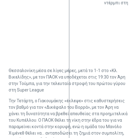
ντέρμπι στη
Θεσσαλονίκη μέσα σε λίγες μέρες, μετά το 1-1 στο «Κλ.
Βικελίδης», με τον ΠΑΟΚ να υποδέχεται στις 19:30 τον Άρη
στην Τούμπα, για την τελευταία στροφή του πρώτου γύρου
στη Super League
Την Τετάρτη, ο Γιακουμάκης «έκλεψε» στις καθυστερήσεις
τον βαθμό για τον «Δικέφαλο του Βορρά», με τον Άρη να
χάνει τη δυνατότητα να βρεθεί απευθείας στα προημιτελικά
του Κυπέλλου. Ο ΠΑΟΚ θέλει τη νίκη στην έδρα του για να
παραμείνει κοντά στην κορυφή, ενώ η ομάδα του Μανόλο
Χιμένεθ θέλει να… ανταποδώσει τη ζημιά στον συμπολίτη,