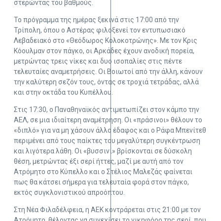
στερώντας του βαθμούς.
Το πρόγραμμα της ημέρας ξεκινά στις 17:00 από την
Τρίπολη, όπου ο Αστέρας φιλοξενεί τον εντυπωσιακό
Λεβαδειακό στο «Θεόδωρος Κολοκοτρώνης». Με τον Κρις
Κόουλμαν στον πάγκο, οι Αρκάδες έχουν ανοδική πορεία,
μετρώντας τρεις νίκες και δυο ισοπαλίες στις πέντε
τελευταίες αναμετρήσεις. Οι Βοιωτοί από την άλλη, κάνουν
την καλύτερη σεζόν τους, όντας σε τροχιά τετράδας, αλλά
και στην οκτάδα του Κυπέλλου.
Στις 17:30, ο Παναθηναϊκός αντιμετωπίζει στον κάμπο την
ΑΕΛ, σε μια ιδιαίτερη αναμέτρηση. Οι «πράσινοι» θέλουν το
«διπλό» για να μη χάσουν άλλο έδαφος και ο Ράφα Μπενίτεθ
περιμένει από τους παίκτες του μεγαλύτερη συγκέντρωση
και λιγότερα λάθη. Οι «βυσσινί» βρίσκονται σε δύσκολη
θέση, μετρώντας έξι σερί ήττες, μαζί με αυτή από τον
Ατρόμητο στο Κύπελλο και ο Στέλιος Μαλεζάς φαίνεται
πως θα κάτσει σήμερα για τελευταία φορά στον πάγκο,
εκτός συγκλονιστικού απροόπτου.
Στη Νέα Φιλαδέλφεια, η ΑΕΚ κοντράρεται στις 21:00 με τον
Ατρόμητο, θέλοντας να συνεχίσει το νικηφόρο της σερί, που