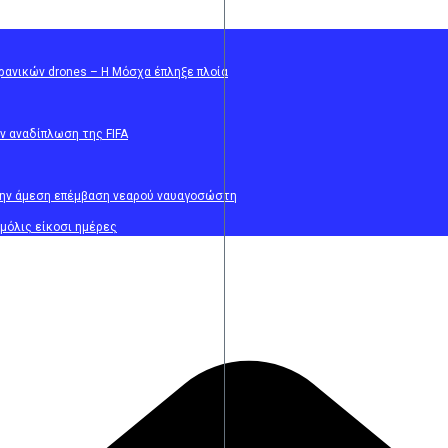
κρανικών drones – Η Μόσχα έπληξε πλοία
ην αναδίπλωση της FIFA
στην άμεση επέμβαση νεαρού ναυαγοσώστη
μόλις είκοσι ημέρες