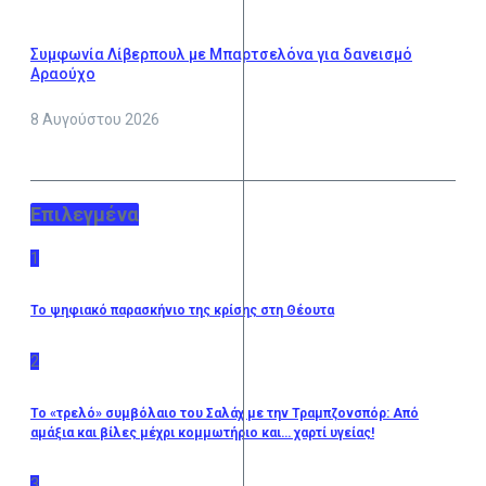
Συμφωνία Λίβερπουλ με Μπαρτσελόνα για δανεισμό
Αραούχο
8 Αυγούστου 2026
Επιλεγμένα
1
Το ψηφιακό παρασκήνιο της κρίσης στη Θέουτα
2
Το «τρελό» συμβόλαιο του Σαλάχ με την Τραμπζονσπόρ: Από
αμάξια και βίλες μέχρι κομμωτήριο και… χαρτί υγείας!
3