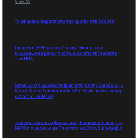
View All
Το ψηφιακό παρασκήνιο της κρίσης στη Θέουτα
Ουκρανία: Η ΕΕ χαιρετίζει την έγκριση των
κυρώσεων σε βάρος της Ρωσίας από τη Γερουσία
των ΗΠΑ
Ιαπωνία: Ο τυφώνας Dolphin έπληξε την Οκινάουα, η
Κίνα έκλεισε λιμάνια, καθώς θα πληγεί η ανατολική
ακτή της – BINTEO
Τουρκία: «Δεν αντιβαίνει» στις δεσμεύσεις προς το
ΝΑΤΟ η συμφωνία με Πακιστάν και Σαουδική Αραβία