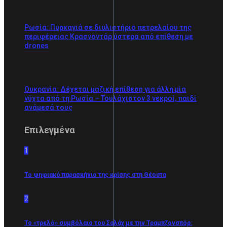
Ρωσία: Πυρκαγιά σε διυλιστήριο πετρελαίου της
περιφέρειας Κρασνοντάρ ύστερα από επίθεση με
drones
Ουκρανία: Δέχεται μαζική επίθεση για άλλη μία
νύχτα από τη Ρωσία – Τουλάχιστον 3 νεκροί, παιδί
ανάμεσά τους
Επιλεγμένα
1
Το ψηφιακό παρασκήνιο της κρίσης στη Θέουτα
2
Το «τρελό» συμβόλαιο του Σαλάχ με την Τραμπζονσπόρ: