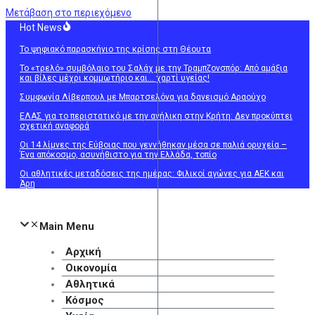
Μετάβαση στο περιεχόμενο
Hot News
Το ψηφιακό παρασκήνιο της κρίσης στη Θέουτα
Το «τρελό» συμβόλαιο του Σαλάχ με την Τραμπζονσπόρ: Από αμάξια
και βίλες μέχρι κομμωτήριο και… χαρτί υγείας!
Συμφωνία Λίβερπουλ με Μπαρτσελόνα για δανεισμό Αραούχο
ΕΛΑΣ για το περιστατικό με την ανήλικη στην Κρήτη: Δεν προκύπτει
σχετική αναφορά
Οι 14 λίμνες της Εύβοιας που γεννήθηκαν μέσα σε παλιά ορυχεία –
Ένα απόκοσμο, ασυνήθιστο για την Ελλάδα, τοπίο
Οι αθλητικές μεταδόσεις της ημέρας: Φιλικοί αγώνες για ΑΕΚ και
Άρη
Main Menu
Αρχική
Οικονομία
Αθλητικά
Κόσμος