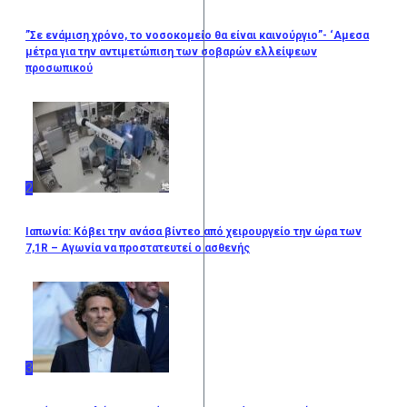
”Σε ενάμιση χρόνο, το νοσοκομείο θα είναι καινούργιο”- ‘Αμεσα
μέτρα για την αντιμετώπιση των σοβαρών ελλείψεων
προσωπικού
2
Ιαπωνία: Κόβει την ανάσα βίντεο από χειρουργείο την ώρα των
7,1R – Αγωνία να προστατευτεί ο ασθενής
3