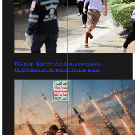
Ταϊλάνδη: Μαθητής άνοιξε πυρ σε σχολείο –
Τουλάχιστον έξι νεκροί και 15 τραυματίες