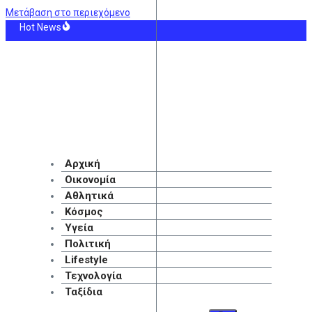
Μετάβαση στο περιεχόμενο
Hot News
νάμιση χρόνο, το νοσοκομείο θα είναι καινούργιο”- ‘Αμεσα μέτρα για την αν
ία: Κόβει την ανάσα βίντεο από χειρουργείο την ώρα των 7,1R – Αγωνία να πρ
κο Φορλάν: Επιστρέφει στην εθνική Ουρουγουάης ως προπονητής
ν: Ανοίγει τον δρόμο για πώληση κρατικού μεριδίου 30% στο μεγαλύτερο αε
ηγική επένδυση του EFA GROUP στη Fractal για την ανάπτυξη προηγμένων αμυ
Heming: Η γνωριμία με τον Bruce Willis ενώ ήταν αρραβωνιασμένη με άλλον
Αρχική
Οικονομία
Αθλητικά
Κόσμος
Υγεία
Πολιτική
Lifestyle
Τεχνολογία
Ταξίδια