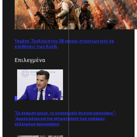
Υεμένη: Τουλάχιστον 58 νεκροί στρατιωτικοί σε
επιθέσεις των Χούθι
Επιλεγμένα
1
”Σε ενάμιση χρόνο, το νοσοκομείο θα είναι καινούργιο”-
‘Αμεσα μέτρα για την αντιμετώπιση των σοβαρών
ελλείψεων προσωπικού