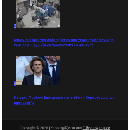
2
Ιαπωνία: Κόβει την ανάσα βίντεο από χειρουργείο την ώρα
των 7,1R – Αγωνία να προστατευτεί ο ασθενής
3
Ντιέγκο Φορλάν: Επιστρέφει στην εθνική Ουρουγουάης ως
προπονητής
Copyright © 2026 | Υποστηρίζεται από
Ειδησεογραφικό