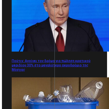
Πούτιν: Ανοίγει τον δρόμο για πώληση κρατικού
μεριδίου 30% στο μεγαλύτερο αεροδρόμιο της
Μόσχας