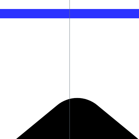
ττα (vid)
Χράντετς Κράλοβε – Μπεσίκτας 0-1: Πιο… κοντά στον Παν
σία
Γκουτέρες: Να σταματήσουν οι επιθέσεις σε βάρος αμάχ
 της Σίβηρης
Χαλκιδική: Χωρίς τις αισθήσεις του ανασύρθηκε 69χρον
κροταφείο Αθηνών
Το τελευταίο «αντίο» στον σπουδαίο ερμηνευτή, Λάκη Χ
FIFA
Επιμένει η UEFA: Ο Ινφαντίνο έχει χάσει την εμπιστοσύνη
κρίθηκαν ακατάλληλα
Ολοκληρώθηκαν 325 αυτοψίες της ΓΔΑΕΦΚ στις πυρόπληκ