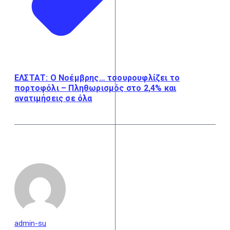
ΕΛΣΤΑΤ: Ο Νοέμβρης… τσουρουφλίζει το
πορτοφόλι – Πληθωρισμός στο 2,4% και
ανατιμήσεις σε όλα
admin-su