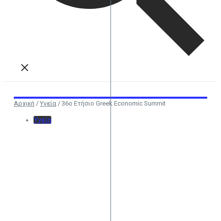
Αρχική
/
Υγεία
/
36ο Ετήσιο Greek Economic Summit
Υγεία