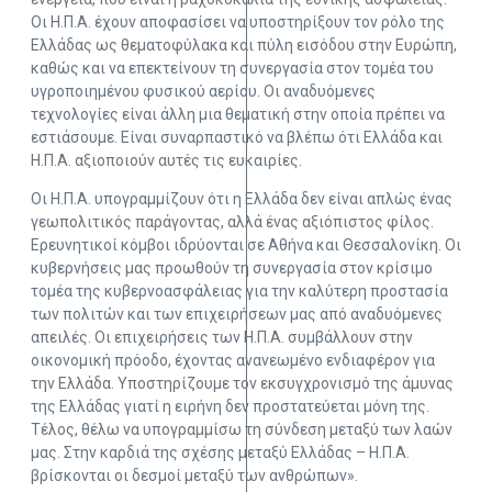
Οι Η.Π.Α. έχουν αποφασίσει να υποστηρίξουν τον ρόλο της
Ελλάδας ως θεματοφύλακα και πύλη εισόδου στην Ευρώπη,
καθώς και να επεκτείνουν τη συνεργασία στον τομέα του
υγροποιημένου φυσικού αερίου. Οι αναδυόμενες
τεχνολογίες είναι άλλη μια θεματική στην οποία πρέπει να
εστιάσουμε. Είναι συναρπαστικό να βλέπω ότι Ελλάδα και
Η.Π.Α. αξιοποιούν αυτές τις ευκαιρίες.
Οι Η.Π.Α. υπογραμμίζουν ότι η Ελλάδα δεν είναι απλώς ένας
γεωπολιτικός παράγοντας, αλλά ένας αξιόπιστος φίλος.
Ερευνητικοί κόμβοι ιδρύονται σε Αθήνα και Θεσσαλονίκη. Οι
κυβερνήσεις μας προωθούν τη συνεργασία στον κρίσιμο
τομέα της κυβερνοασφάλειας για την καλύτερη προστασία
των πολιτών και των επιχειρήσεων μας από αναδυόμενες
απειλές. Οι επιχειρήσεις των Η.Π.Α. συμβάλλουν στην
οικονομική πρόοδο, έχοντας ανανεωμένο ενδιαφέρον για
την Ελλάδα. Υποστηρίζουμε τον εκσυγχρονισμό της άμυνας
της Ελλάδας γιατί η ειρήνη δεν προστατεύεται μόνη της.
Τέλος, θέλω να υπογραμμίσω τη σύνδεση μεταξύ των λαών
μας. Στην καρδιά της σχέσης μεταξύ Ελλάδας – Η.Π.Α.
βρίσκονται οι δεσμοί μεταξύ των ανθρώπων».