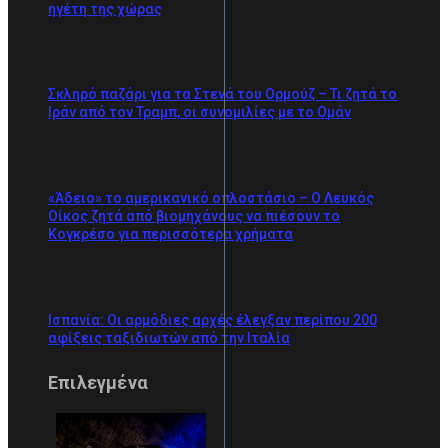
ηγέτη της χώρας
Σκληρό παζάρι για τα Στενά του Ορμούζ – Τι ζητά το
Ιράν από τον Τραμπ, οι συνομιλίες με το Ομάν
«Άδειο» το αμερικανικό οπλοστάσιο – Ο Λευκός
Οίκος ζητά από βιομηχάνους να πιέσουν το
Κογκρέσο για περισσότερα χρήματα
Ισπανία: Οι αρμόδιες αρχές έλεγξαν περίπου 200
αφίξεις ταξιδιωτών από την Ιταλία
Επιλεγμένα