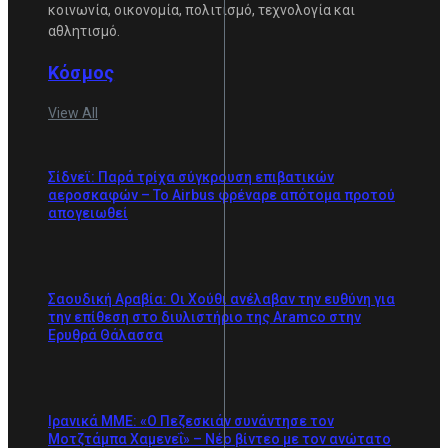
κοινωνία, οικονομία, πολιτισμό, τεχνολογία και
αθλητισμό.
Κόσμος
View All
Σίδνεϊ: Παρά τρίχα σύγκρουση επιβατικών
αεροσκαφών – Το Airbus φρέναρε απότομα προτού
απογειωθεί
Σαουδική Αραβία: Οι Χούθι ανέλαβαν την ευθύνη για
την επίθεση στο διυλιστήριο της Aramco στην
Ερυθρά Θάλασσα
Ιρανικά ΜΜΕ: «Ο Πεζεσκιάν συνάντησε τον
Μοτζτάμπα Χαμενεΐ» – Νέο βίντεο με τον ανώτατο