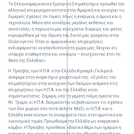
Το Ελληνοαμερικανικό Εμπορικό Επιμελητήριο προωθεί την
ελληνική επιχειρηματικότητα στην Αμερική και ενισχύει τις
διμερείς σχέσεις σε τομείς όπως η ενέργεια, η άμυνα και η
τεχνολογία. Μέσα από συνέδρια, μεγάλες εκθέσεις και
αποστολές, η παρουσία μας ενισχύεται διαρκώς και φέτος
κορυφώθηκε με την ίδρυση του δικού μας γραφείου στην
Ουάσινγκτον. Όταν οι αμερικανικές επιχειρήσεις
ενδιαφέρονται να επενδύσουν στη χώρα μας, δείχνει ότι
υπάρχει σταθερότητα και ισονομία — ενισχύοντας έτσι τη
θέση της Ελλάδας».
Η Πρέσβης των Η.Π.Α. στην Ελλάδα Κίμπερλι Γκίλφοϊλ
ανέφερε στον εναρκτήριο χαιρετισμό της: «Ο ρόλος του
επιμελητηρίου στην ενίσχυση των δεσμών ανάμεσα στις
επιχειρήσεις των Η.Π.Α. και της Ελλάδας είναι
σημαντικότατος. Σήμερα, υπό τη γεμάτη τόλμη ηγεσία του
Ντ. Τραμπ, οι Η.Π.Α. δεσμεύονται να βελτιώσουν τις σχέσεις
των δύο χωρών όσο ποτέ άλλοτε. Μαζί, οι Η.Π.Α. και η
Ελλάδα επεκτείνουν τη συνεργασία τους στον αμυντικό και
οικονομικό τομέα. Προωθούμε την Ελλάδα ως ενεργειακό
κόμβο». Η Πρέσβης πρόσθεσε: «Βασικό θέμα των ημερών η
ενέργεια, που είναι η ραχοκοκαλιά της εθνικής ασφάλειας.