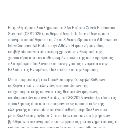
Επιμελητήριο ολοκλήρωσε το 36ο Ετήσιο Greek Economic
Summit (GES2025), με θέμα «Reset. Reform. Rise.», που
πραγματοποιήθηκε στις 2 και 3 Δεκεμβρίου στο Athenaeum
InterContinental Hotel στην Αθήνα. Η φετινή σύνοδος
επιβεβαίωσε για μία ακόμη χρονιά τον θεσμικό της
χαρακτήρα και τον καθιερωμένο ρόλο της ως κορυφαίας
πλατφόρμας διαλόγου και συνεργασίας ανάμεσα στην
Ελλάδα, τις Ηνωμένες Πολιτείες και την Ευρώπη.
Με τη συμμετοχή του Πρωθυπουργού, υψηλόβαθμων
κυβερνητικών στελεχών, εκπροσώπων της
επιχειρηματικής κοινότητας, θεσμικών φορέων,
ακαδημαϊκών και αναλυτών, το GES2025 ανέδειξε τόσο τις
προκλήσεις όσο και τις σημαντικές προοπτικές της
ελληνικής οικονομίας σε ένα διεθνές περιβάλλον που
μεταβάλλεται ραγδαία. Στο επίκεντρο των συζητήσεων
βρέθηκαν ο οικονομικός και ψηφιακός μετασχηματισμός, η
ενίσχυση της ανταγωνιστικότητας, η προώθηση της