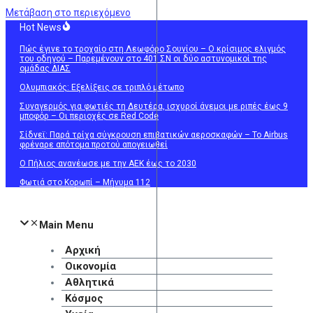
Μετάβαση στο περιεχόμενο
Hot News
Πώς έγινε το τροχαίο στη Λεωφόρο Σουνίου – Ο κρίσιμος ελιγμός
του οδηγού – Παρεμένουν στο 401 ΣΝ οι δύο αστυνομικοί της
ομάδας ΔΙΑΣ
Ολυμπιακός: Εξελίξεις σε τριπλό μέτωπο
Συναγερμός για φωτιές τη Δευτέρα, ισχυροί άνεμοι με ριπές έως 9
μποφόρ – Οι περιοχές σε Red Code
Σίδνεϊ: Παρά τρίχα σύγκρουση επιβατικών αεροσκαφών – Το Airbus
φρέναρε απότομα προτού απογειωθεί
O Πήλιος ανανέωσε με την ΑΕΚ έως το 2030
Φωτιά στο Κορωπί – Μήνυμα 112
Main Menu
Αρχική
Οικονομία
Αθλητικά
Κόσμος