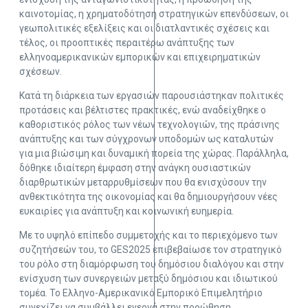
καινοτομίας, η χρηματοδότηση στρατηγικών επενδύσεων, οι
γεωπολιτικές εξελίξεις και οι διατλαντικές σχέσεις και
τέλος, οι προοπτικές περαιτέρω ανάπτυξης των
ελληνοαμερικανικών εμπορικών και επιχειρηματικών
σχέσεων.
Κατά τη διάρκεια των εργασιών παρουσιάστηκαν πολιτικές
προτάσεις και βέλτιστες πρακτικές, ενώ αναδείχθηκε ο
καθοριστικός ρόλος των νέων τεχνολογιών, της πράσινης
ανάπτυξης και των σύγχρονων υποδομών ως καταλυτών
για μια βιώσιμη και δυναμική πορεία της χώρας. Παράλληλα,
δόθηκε ιδιαίτερη έμφαση στην ανάγκη ουσιαστικών
διαρθρωτικών μεταρρυθμίσεων που θα ενισχύσουν την
ανθεκτικότητα της οικονομίας και θα δημιουργήσουν νέες
ευκαιρίες για ανάπτυξη και κοινωνική ευημερία.
Με το υψηλό επίπεδο συμμετοχής και το περιεχόμενο των
συζητήσεών του, το GES2025 επιβεβαίωσε τον στρατηγικό
του ρόλο στη διαμόρφωση του δημόσιου διαλόγου και στην
ενίσχυση των συνεργειών μεταξύ δημόσιου και ιδιωτικού
τομέα. Το Ελληνο-Αμερικανικό Εμπορικό Επιμελητήριο
συνεχίζει να συμβάλλει ενεργά στην προώθηση