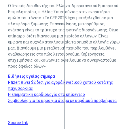
Ο Γενικός Διευθυντής του Ελληνο-Αμερικανικού Εμπορικού
Επιμελητηρίου, κ. Ηλίας Σπυρτούνιας στην εναρκτήρια
ομιλία του τόνισε: «Το GES2025 έχει μετεξελιχθεί σε μια
πλατφόρμα ζύμωσης. Επανεκκίνηση, μεταρρύθμιση,
ανάταση είναι το τρίπτυχο της φετινής διοργάνωσης. Θέμα
επίκαιρο, διότι διανύουμε μια περίοδο αλλαγών. Είναι
εμφανή και συχνά κατακλυσμιαία τα σημάδια αλλαγής γύρω
μας. Διανύουμε μια μεταβατική περίοδο που περιλαμβάνει
αναθεωρήσεις στο πώς λειτουργούμε. Κυβερνήσεις,
επιχειρήσεις και κοινωνίες οφείλουμε να συνεργαστούμε
προς όφελος όλων».
Ειδήσεις υγείας σήμερα
Pfizer: Δίνει $2 δισ. για αγορά κινεζικού χαπιού κατά της
παχυσαρκίας
Η επεμβατική καρδιολογία στο επίκεντρο
Συμβουλές για το κρύο για άτομα με καρδιακά προβλήματα
Source link