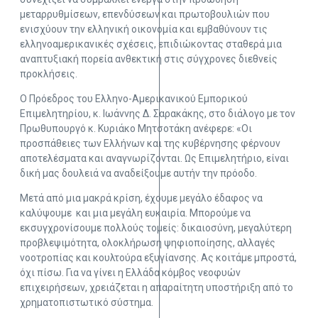
μεταρρυθμίσεων, επενδύσεων και πρωτοβουλιών που
ενισχύουν την ελληνική οικονομία και εμβαθύνουν τις
ελληνοαμερικανικές σχέσεις, επιδιώκοντας σταθερά μια
αναπτυξιακή πορεία ανθεκτική στις σύγχρονες διεθνείς
προκλήσεις.
Ο Πρόεδρος του Ελληνο-Αμερικανικού Εμπορικού
Επιμελητηρίου, κ. Ιωάννης Δ. Σαρακάκης, στο διάλογο με τον
Πρωθυπουργό κ. Κυριάκο Μητσοτάκη ανέφερε: «Οι
προσπάθειες των Ελλήνων και της κυβέρνησης φέρνουν
αποτελέσματα και αναγνωρίζονται. Ως Επιμελητήριο, είναι
δική μας δουλειά να αναδείξουμε αυτήν την πρόοδο.
Μετά από μια μακρά κρίση, έχουμε μεγάλο έδαφος να
καλύψουμε και μια μεγάλη ευκαιρία. Μπορούμε να
εκσυγχρονίσουμε πολλούς τομείς: δικαιοσύνη, μεγαλύτερη
προβλεψιμότητα, ολοκλήρωση ψηφιοποίησης, αλλαγές
νοοτροπίας και κουλτούρα εξυγίανσης. Ας κοιτάμε μπροστά,
όχι πίσω. Για να γίνει η Ελλάδα κόμβος νεοφυών
επιχειρήσεων, χρειάζεται η απαραίτητη υποστήριξη από το
χρηματοπιστωτικό σύστημα.