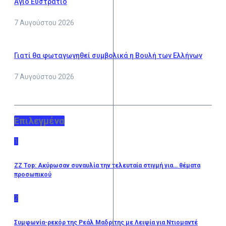
Αγιο Ευστράτιο
7 Αυγούστου 2026
Γιατί θα φωταγωγηθεί συμβολικά η Βουλή των Ελλήνων
7 Αυγούστου 2026
Επιλεγμένα
1
ZZ Top: Ακύρωσαν συναυλία την τελευταία στιγμή για… θέματα
προσωπικού
2
Συμφωνία-ρεκόρ της Ρεάλ Μαδρίτης με Λειψία για Ντιομαντέ