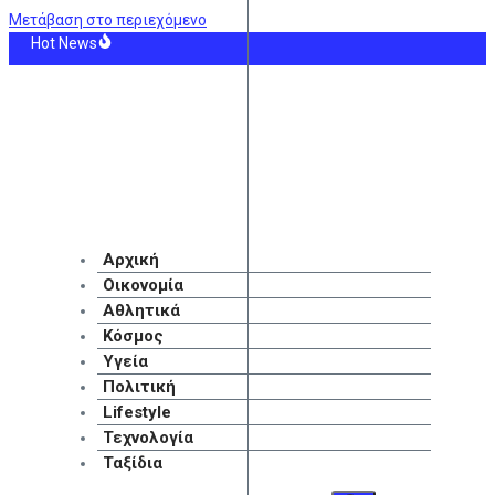
Μετάβαση στο περιεχόμενο
Hot News
p: Ακύρωσαν συναυλία την τελευταία στιγμή για… θέματα προσωπικού
νία-ρεκόρ της Ρεάλ Μαδρίτης με Λειψία για Ντιομαντέ
ση Marfin: Στην Ελλάδα η 46χρονη κατηγορούμενη για συμμετοχή στον εμπρησ
ίο δυστύχημα με θύμα 42χρονο μοτοσικλετιστή στη Μύκονο
– Άντερλεχτ: Οι 11άδες των δύο ομάδων
Ν: Οκτώ γυναίκες στα επείγοντα του Νοσοκομείου Ζακύνθου καταγγέλλοντας
Αρχική
Οικονομία
Αθλητικά
Κόσμος
Υγεία
Πολιτική
Lifestyle
Τεχνολογία
Ταξίδια