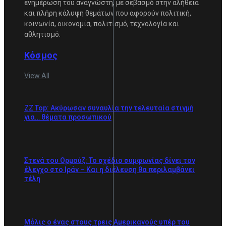
ενημέρωση του αναγνώστη, με σεβασμό στην αλήθεια
και πλήρη κάλυψη θεμάτων που αφορούν πολιτική,
κοινωνία, οικονομία, πολιτισμό, τεχνολογία και
αθλητισμό.
Κόσμος
View All
ZZ Top: Ακύρωσαν συναυλία την τελευταία στιγμή
για… θέματα προσωπικού
Στενά του Ορμούζ: Το σχέδιο συμφωνίας δίνει τον
έλεγχο στο Ιράν – Και η διέλευση θα περιλαμβάνει
τέλη
Μόλις ο ένας στους τρεις Αμερικανούς υπέρ του