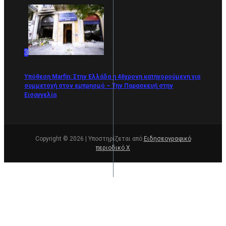
3
Υπόθεση Marfin: Στην Ελλάδα η 46χρονη κατηγορούμενη για
συμμετοχή στον εμπρησμό – Την Παρασκευή στην
Εισαγγελία
Copyright © 2026 | Υποστηρίζεται από
Ειδησεογραφικό
περιοδικό Χ