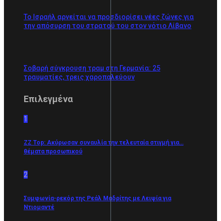
Το Ισραήλ αρνείται να προσδιορίσει νέες ζώνες για
την απόσυρση του στρατού του στον νότιο Λίβανο
Σοβαρή σύγκρουση τραμ στη Γερμανία: 25
τραυματίες, τρεις χαροπαλεύουν
Επιλεγμένα
1
ZZ Top: Ακύρωσαν συναυλία την τελευταία στιγμή για…
θέματα προσωπικού
2
Συμφωνία-ρεκόρ της Ρεάλ Μαδρίτης με Λειψία για
Ντιομαντέ