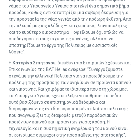
νόμος του Υπουργείου Υγείας αποτελεί ένα σημαντικό βήμα
προόδου, καθώς αντικατοπτρίζει μια σοβαρή δέσμευση για
την προστασία της νέας γενιάς από την πρόωρη έκθεση. Από
την πλευρά μας ως κλάδος – επιχειρήσεις, λιανοπωλητές
και το ευρύτερο οικοσύστημα – οφείλουμε όχι απλώς να
αποδεχόμαστε τους ισχύοντες κανόνες, αλλά και να
υποστηρίζουμε το έργο της Πολιτείας με ουσιαστικές
λύσεις”.
Η
Κατερίνα Σιπητάνου
, διευθύντρια Εταιρικών Σχέσεων και
Επικοινωνίας της BAT Hellas ανέφερε: “Συνεργαζόμαστε
στενά με την ελληνική Πολιτεία για να προωθήσουμε την
πρόληψη της πρόσβασης των ανηλίκων σε προϊόντα καπνού
και νικοτίνης. Και χαιρόμαστε ιδιαίτερα που στη χώρα μας,
το Υπουργείο Υγείας έχει επιλέξει να ρυθμίσει το πεδίο
αυτό βασιζόμενο σε επιστημονικά δεδομένα και
διαμορφώνοντας ένα διαφοροποιημένο πλαίσιο πολιτικής
που αναγνωρίζει τις διαφορές μεταξύ παραδοσιακών
προϊόντων καπνού και προϊόντων χωρίς καύση. Η
τεχνολογία και η συστηματική ενημέρωση του κοινού είναι
οι κοινοί μας σύμμαχοι στην προσπάθεια της αποτροπής”.