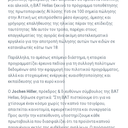
και αλκοόλ, η BAT Hellas ξεκινά το πρόγραμμα τοποθέτησης
της πρωτοποριακής ΑΙ λύσης Yoti σε 100 σημεία πώλησης
στην Αττική ως επιπρόσθετο μέσο έγκυρης, άμεσης και
γρήγορης επαλήθευσης της ηλικίας πέραν της επίδειξης
ταυτότητας. Με αυτόν τον τρόπο, παρέχει στους
επαγγελματίες της αγοράς ένα ακόμη αποτελεσματικό
εργαλείο για την αποτροπή πώλησης αυτών των ειδών σε
καταναλωτές κάτω των 18.
Παράλληλα, το αμέσως επόμενο διάστημα, η εταιρεία
προγραμματίζει έρευνα πεδίου για τη συλλογή πολύτιμων
δεδομένων από την εφαρμογή του πιλοτικού προγράμματος,
αλλά και στοχευμένες ενέργειες ευαισθητοποίησης και
εκπαίδευσης για το ευρύ κοινό.
Ο
Jochen Hiller
, πρόεδρος & διευθύνων σύμβουλος της BAT
Hellas, δήλωσε σχετικά: “Στη BAT πιστεύουμε ότι για να
χτίσουμε έναν κόσμο χωρίς τον καπνό του τσιγάρου,
απαιτείται καινοτομία, εφευρετικότητα και συνεργασία.
Προς αυτήν την κατεύθυνση, υποστηρίζουμε κάθε
πρωτοβουλία που διασφαλίζει ότι τα προϊόντα καπνού
παραμένουν εκτός της εμβέλειας ανηλίκων. Ο πρόσφατος