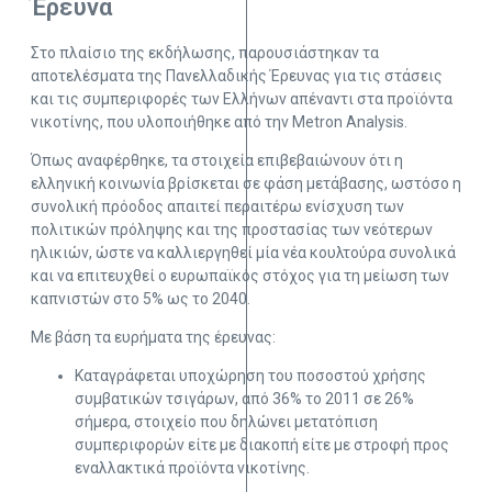
Έρευνα
Στο πλαίσιο της εκδήλωσης, παρουσιάστηκαν τα
αποτελέσματα της Πανελλαδικής Έρευνας για τις στάσεις
και τις συμπεριφορές των Ελλήνων απέναντι στα προϊόντα
νικοτίνης, που υλοποιήθηκε από την Metron Analysis.
Όπως αναφέρθηκε, τα στοιχεία επιβεβαιώνουν ότι η
ελληνική κοινωνία βρίσκεται σε φάση μετάβασης, ωστόσο η
συνολική πρόοδος απαιτεί περαιτέρω ενίσχυση των
πολιτικών πρόληψης και της προστασίας των νεότερων
ηλικιών, ώστε να καλλιεργηθεί μία νέα κουλτούρα συνολικά
και να επιτευχθεί ο ευρωπαϊκός στόχος για τη μείωση των
καπνιστών στο 5% ως το 2040.
Με βάση τα ευρήματα της έρευνας:
Καταγράφεται υποχώρηση του ποσοστού χρήσης
συμβατικών τσιγάρων, από 36% το 2011 σε 26%
σήμερα, στοιχείο που δηλώνει μετατόπιση
συμπεριφορών είτε με διακοπή είτε με στροφή προς
εναλλακτικά προϊόντα νικοτίνης.