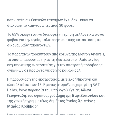
καπνιστές συμβατικών τσιγάρων έχει δοκιμάσει να
διακόψει το κάπνισμα περίπου 30 φορές.
Το 65% σκέφτεται να διακόψει τη χρήση μελλοντικά, λόγω
φόβου για την υγεία, καλύτερης φυσικής κατάστασης και
οικονομικών παραγόντων.
Τα παραπάνω προκύπτουν από έρευνα της Metron Analysis,
τα οποία παρουσιάστηκαν τη Δευτέρα στο πλαίσιο νέας
ενημερωτικής εκστρατείας για την αποτροπή πρόσβασης
ανηλίκων σε προϊόντα νικοτίνης και αλκοόλ.
Η παρουσίαση της εκστρατείας, με τίτλο “Νικοτίνη και
αλκοόλ κάτω των 18; Έφαγες άκυρο!”, με χορηγό τη ΒΑΤ
Hellas, έγινε παρουσία του υπουργού Υγείας
Άδωνι
Γεωργιάδη
, του υφυπουργού
Δημήτρη Βαρτζόπουλου
και
της γενικής γραμματέως Δημόσιας Υγείας
Χριστίνας –
Μαρίας Κράββαρη
.