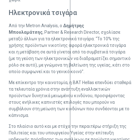
Ηλεκτρονικά τσιγάρα
Από την Metron Analysis, ο
Δημήτρης
Μπουλαμάτσης
, Partner & Research Director, σχολίασε
μεταξύ άλλων για τα ηλεκτρονικά τσιγάρα: “Το 10% της
χρήσης προϊόντων νικοτίνης αφορά ηλεκτρονικά τσιγάρα
και η μετάβαση σε αυτά γίνεται από τα συμβατικά τσιγάρα
(με τη γεύση των ηλεκτρονικών να διαδραματίζει σημαντικό
ρόλο σε αυτό), με γνώμονα τη βελτίωση της υγείας, κάτι στο
οποίο συμφωνεί και το γενικό κοινό”.
Με επίκεντρο την καινοτομία, η BAT Hellas επενδύει σταθερά
τα τελευταία χρόνια στην ανάπτυξη εναλλακτικών
προϊόντων δυνητικά μειωμένου κινδύνου, προσφέροντας
στους ενήλικες καπνιστές επιλογές που μπορούν να
συμβάλουν στη μείωση των κινδύνων που συνδέονται με το
κάπνισμα.
Στο πλαίσιο αυτό και με στόχο την περαιτέρω στήριξη της
Πολιτείας και του υπουργείου Υγείας στην επίτευξη
μηδενικής πρόσβασης των ανηλίκων σε προϊόντα νικοτίνης