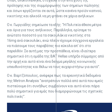
Όπως ανακοινώθηκε, στοχεύει στην ενίσχυση της
πρόληψης και της συμμόρφωσης των σημείων πώλησης
και όσων εργάζονται σε αυτά, ώστε κανένα προϊόν καπνού,
νικοτίνης και αλκοόλ να μη φτάνει σε χέρια ανήλικων.
Ο κ. Γωργιάδης σημείωσε τα εξής: “Η Πολιτεία έθεσε μέτρα
και όρια για τους ανήλικους. Παράλληλα, ορίσαμε το
ανώτατο ποσοστό για τα σακουλάκια νικοτίνης στα
16mg ανά σακουλάκι, ενώ πλέον έχουμε σύγχρονα εργαλεία
να πιάσουμε τους παραβάτες πιο εύκολα απ’ ότι στο
παρελθόν. Σε αυτή μας την προσπάθεια, είναι ιδιαίτερα
σημαντικό ότι η ομάδα της BAT Hellas υπήρξε σύμμαχος από
την αρχή και αυτό είναι ένα δείγμα μεγάλης κοινωνικής
υπευθυνότητας και θέλω να τους ευχαριστήσω για αυτό”.
Ο κ. Βαρτζόπουλος, ανέφερε πως τα ερευνητικά δεδομένα
της Metron Analysis “ανατρέπουν πολλά από αυτά που εμείς
πιστεύουμε ότι συνήθως συμβαίνουν και αυτό είναι πάρα
πολύ σημαντικό για εμάς που διαμορφώνουμε τις σχετικές
πολιτικές”.