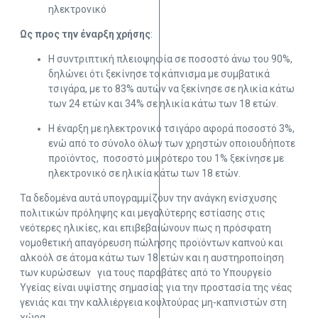
ηλεκτρονικό
Ως προς την έναρξη χρήσης
:
Η συντριπτική πλειοψηφία σε ποσοστό άνω του 90%,
δηλώνει ότι ξεκίνησε το κάπνισμα με συμβατικά
τσιγάρα, με το 83% αυτών να ξεκίνησε σε ηλικία κάτω
των 24 ετών και 34% σε ηλικία κάτω των 18 ετών.
Η έναρξη με ηλεκτρονικό τσιγάρο αφορά ποσοστό 3%,
ενώ από το σύνολο όλων των χρηστών οποιουδήποτε
προϊόντος, ποσοστό μικρότερο του 1% ξεκίνησε με
ηλεκτρονικό σε ηλικία κάτω των 18 ετών.
Τα δεδομένα αυτά υπογραμμίζουν την ανάγκη ενίσχυσης
πολιτικών πρόληψης και μεγαλύτερης εστίασης στις
νεότερες ηλικίες, και επιβεβαιώνουν πως η πρόσφατη
νομοθετική απαγόρευση πώλησης προϊόντων καπνού και
αλκοόλ σε άτομα κάτω των 18 ετών και η αυστηροποίηση
των κυρώσεων για τους παραβάτες από το Υπουργείο
Υγείας είναι υψίστης σημασίας για την προστασία της νέας
γενιάς και την καλλιέργεια κουλτούρας μη-καπνιστών στη
χώρα.