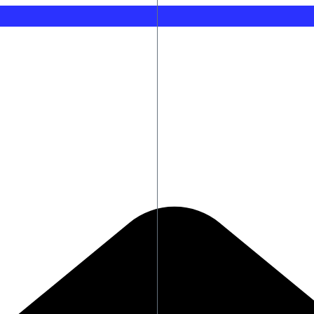
Λιβύη: Οι κινήσεις της ΜΙΤ και το σχέδιο ΗΠΑ 
ερί αποχώρησης
Ρεάλ Μαδρίτης: Ανανέωσε μέχρι το 2032 ο Βι
Συρία: Δύο νεκροί και 13 τραυματίες από έκρ
 στον λαιμό των αφανών ηρώων»
Πατουλίδου: 34 χρόνια από το χρυσό της Βαρ
Παράταση του ωραρίου λειτουργίας του Λευκ
Χαμός με Ρόδρι: Η Μπαρτσελόνα τον… κλέβει 