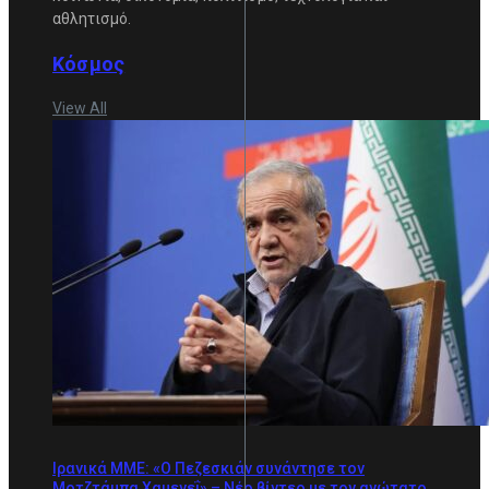
αθλητισμό.
Κόσμος
View All
Ιρανικά ΜΜΕ: «Ο Πεζεσκιάν συνάντησε τον
Μοτζτάμπα Χαμενεΐ» – Νέο βίντεο με τον ανώτατο