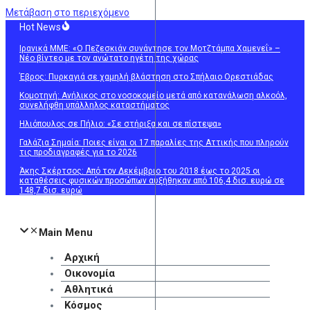
Μετάβαση στο περιεχόμενο
Hot News
Ιρανικά ΜΜΕ: «Ο Πεζεσκιάν συνάντησε τον Μοτζτάμπα Χαμενεΐ» –
Νέο βίντεο με τον ανώτατο ηγέτη της χώρας
Έβρος: Πυρκαγιά σε χαμηλή βλάστηση στο Σπήλαιο Ορεστιάδας
Κομοτηνή: Ανήλικος στο νοσοκομείο μετά από κατανάλωση αλκοόλ,
συνελήφθη υπάλληλος καταστήματος
Ηλιόπουλος σε Πήλιο: «Σε στήριξα και σε πίστεψα»
Γαλάζια Σημαία: Ποιες είναι οι 17 παραλίες της Αττικής που πληρούν
τις προδιαγραφές για το 2026
Άκης Σκέρτσος: Από τον Δεκέμβριο του 2018 έως το 2025 οι
καταθέσεις φυσικών προσώπων αυξήθηκαν από 106,4 δισ. ευρώ σε
148,7 δισ. ευρώ
Main Menu
Αρχική
Οικονομία
Αθλητικά
Κόσμος