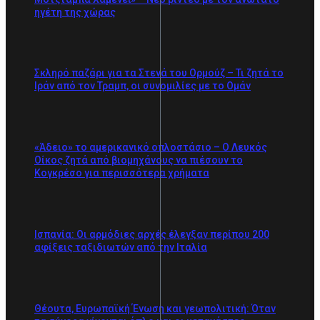
ηγέτη της χώρας
Σκληρό παζάρι για τα Στενά του Ορμούζ – Τι ζητά το
Ιράν από τον Τραμπ, οι συνομιλίες με το Ομάν
«Άδειο» το αμερικανικό οπλοστάσιο – Ο Λευκός
Οίκος ζητά από βιομηχάνους να πιέσουν το
Κογκρέσο για περισσότερα χρήματα
Ισπανία: Οι αρμόδιες αρχές έλεγξαν περίπου 200
αφίξεις ταξιδιωτών από την Ιταλία
Θέουτα, Ευρωπαϊκή Ένωση και γεωπολιτική: Όταν