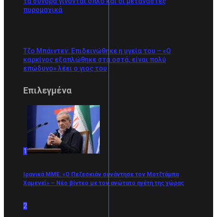
τα σύνορα γίνονται όπλο και οι μετανάστες
πυρομαχικά
Τζο Μπάιντεν: Επιδεινώθηκε η υγεία του – «Ο
καρκίνος εξαπλώθηκε στα οστά, είναι πολύ
επώδυνο» λέει ο γιος του
Επιλεγμένα
1
Ιρανικά ΜΜΕ: «Ο Πεζεσκιάν συνάντησε τον Μοτζτάμπα
Χαμενεΐ» – Νέο βίντεο με τον ανώτατο ηγέτη της χώρας
2