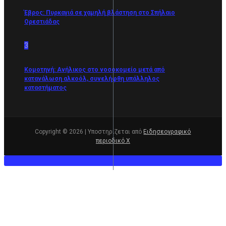
Έβρος: Πυρκαγιά σε χαμηλή βλάστηση στο Σπήλαιο
Ορεστιάδας
3
Κομοτηνή: Ανήλικος στο νοσοκομείο μετά από
κατανάλωση αλκοόλ, συνελήφθη υπάλληλος
καταστήματος
Copyright © 2026 | Υποστηρίζεται από
Ειδησεογραφικό
περιοδικό Χ