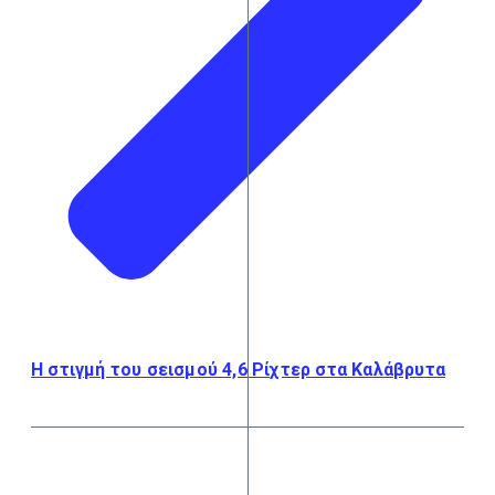
Η στιγμή του σεισμού 4,6 Ρίχτερ στα Καλάβρυτα