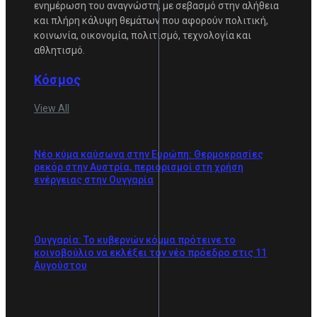
ενημέρωση του αναγνώστη, με σεβασμό στην αλήθεια
και πλήρη κάλυψη θεμάτων που αφορούν πολιτική,
κοινωνία, οικονομία, πολιτισμό, τεχνολογία και
αθλητισμό.
Κόσμος
View All
Νέο κύμα καύσωνα στην Ευρώπη: Θερμοκρασίες
ρεκόρ στην Αυστρία, περιορισμοί στη χρήση
ενέργειας στην Ουγγαρία
Ουγγαρία: Το κυβερνών κόμμα πρότεινε το
κοινοβούλιο να εκλέξει τον νέο πρόεδρο στις 11
Αυγούστου