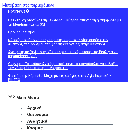
Μετάβαση στο περιεχόμενο
Hot News
Ηλεκτρική διασύνδεση Ελλάδας – Κύπρου: Υπεγράφη η συμφωνία με
τη Meridiam για το GSI
Προβληματισμοί
Νέο κύμα καύσωνα στην Ευρώπη: Θερμοκρασίες ρεκόρ στην
Αυστρία, περιορισμοί στη χρήση ενέργειας στην Ουγγαρία
Ανατροπή με Βινίσιους: «Σε επαφές με ανθρώπους της Ρεάλ για να
παραμείνει!» (vid)
Ουγγαρία: Το κυβερνών κόμμα πρότεινε το κοινοβούλιο να εκλέξει
τον νέο πρόεδρο στις 11 Αυγούστου
Φωτιά στην Κάρπαθο: Μάχη με τις φλόγες στην Αγία Κυριακή –
ΒΙΝΤΕΟ
Main Menu
Αρχική
Οικονομία
Αθλητικά
Κόσμος