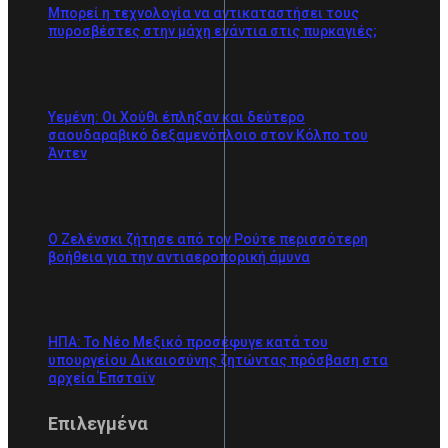
Μπορεί η τεχνολογία να αντικαταστήσει τους
πυροσβέστες στην μάχη ενάντια στις πυρκαγιές;
Υεμένη: Οι Χούθι έπληξαν και δεύτερο
σαουδαραβικό δεξαμενόπλοιο στον Κόλπο του
Άντεν
Ο Ζελένσκι ζήτησε από τον Ρούτε περισσότερη
βοήθεια για την αντιαεροπορική άμυνα
ΗΠΑ: Το Νέο Μεξικό προσέφυγε κατά του
υπουργείου Δικαιοσύνης ζητώντας πρόσβαση στα
αρχεία Έπσταϊν
Επιλεγμένα