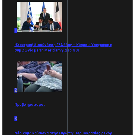
1
Ηλεκτρική διασύνδεση Ελλάδας – Κύπρου: Υπεγράφη η
συμφωνία με τη Meridiam για το GSI
2
Προβληματισμοί
3
Νέο κύμα καύσωνα στην Ευρώπη: Θερμοκρασίες ρεκόρ