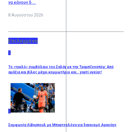
να κάνουν δ ...
8 Αυγούστου 2026
Επιλεγμένα
1
Το «τρελό» συμβόλαιο του Σαλάχ με την Τραμπζονσπόρ: Από
αμάξια και βίλες μέχρι κομμωτήριο και… χαρτί υγείας!
2
Συμφωνία Λίβερπουλ με Μπαρτσελόνα για δανεισμό Αραούχο