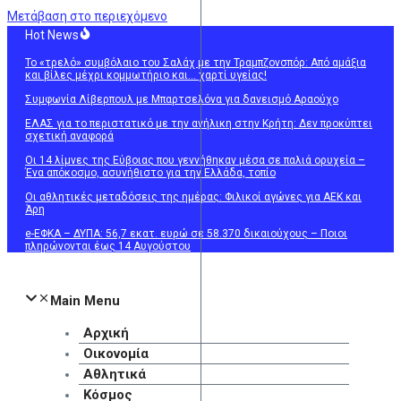
Μετάβαση στο περιεχόμενο
Hot News
Το «τρελό» συμβόλαιο του Σαλάχ με την Τραμπζονσπόρ: Από αμάξια
και βίλες μέχρι κομμωτήριο και… χαρτί υγείας!
Συμφωνία Λίβερπουλ με Μπαρτσελόνα για δανεισμό Αραούχο
ΕΛΑΣ για το περιστατικό με την ανήλικη στην Κρήτη: Δεν προκύπτει
σχετική αναφορά
Οι 14 λίμνες της Εύβοιας που γεννήθηκαν μέσα σε παλιά ορυχεία –
Ένα απόκοσμο, ασυνήθιστο για την Ελλάδα, τοπίο
Οι αθλητικές μεταδόσεις της ημέρας: Φιλικοί αγώνες για ΑΕΚ και
Άρη
e-ΕΦΚΑ – ΔΥΠΑ: 56,7 εκατ. ευρώ σε 58.370 δικαιούχους – Ποιοι
πληρώνονται έως 14 Αυγούστου
Main Menu
Αρχική
Οικονομία
Αθλητικά
Κόσμος