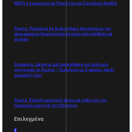
ΝΑΤΟ η συμφωνία με Πακιστάν και Σαουδική Αραβία
Ρωσία: Πυρκαγιά σε διυλιστήριο πετρελαίου της
περιφέρειας Κρασνοντάρ ύστερα από επίθεση με
drones
Ουκρανία: Δέχεται μαζική επίθεση για άλλη μία
νύχτα από τη Ρωσία – Τουλάχιστον 3 νεκροί, παιδί
ανάμεσά τους
Ρωσία: Έπληξε φορτηγό πλοίο με όπλα για την
Ουκρανία ανοιχτά της Οδησσού
Επιλεγμένα
1