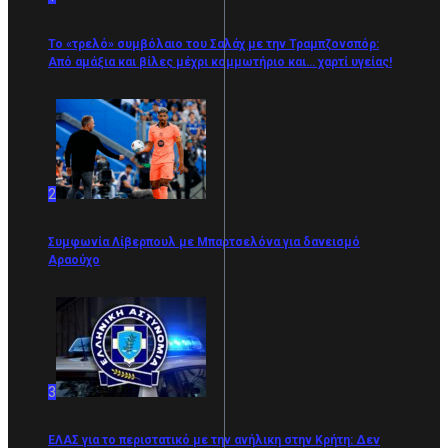
Το «τρελό» συμβόλαιο του Σαλάχ με την Τραμπζονσπόρ:
Από αμάξια και βίλες μέχρι κομμωτήριο και… χαρτί υγείας!
2
Συμφωνία Λίβερπουλ με Μπαρτσελόνα για δανεισμό
Αραούχο
3
ΕΛΑΣ για το περιστατικό με την ανήλικη στην Κρήτη: Δεν