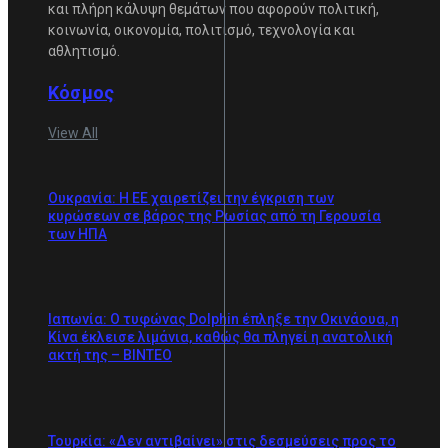
και πλήρη κάλυψη θεμάτων που αφορούν πολιτική,
κοινωνία, οικονομία, πολιτισμό, τεχνολογία και
αθλητισμό.
Κόσμος
View All
Ουκρανία: Η ΕΕ χαιρετίζει την έγκριση των
κυρώσεων σε βάρος της Ρωσίας από τη Γερουσία
των ΗΠΑ
Ιαπωνία: Ο τυφώνας Dolphin έπληξε την Οκινάουα, η
Κίνα έκλεισε λιμάνια, καθώς θα πληγεί η ανατολική
ακτή της – BINTEO
Τουρκία: «Δεν αντιβαίνει» στις δεσμεύσεις προς το