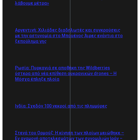
λάβουμε μέτρα»
Αργεντινή: Χιλιάδες διαδηλωτές και συγκρούσεις
με την αστυνομία στο Μπουένος Άιρες ενάντια στο
ξεπούλημα γης
Ρωσία: Πυρκαγιά σε αποθήκη της Wildberries
ύστερα από νέα επίθεση ουκρανικών drones – Η
Μόσχα έπληξε πλοία
Ινδία: Σχεδόν 100 νεκροί από τις πλημμύρες
Στενά του Ορμούζ: Η κίνηση των πλοίων μειώθηκε –
Εν αναμονή αποτελεσμάτων των συνομιλιών Ιράν –