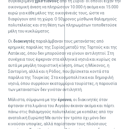
συγκεκριμένα
χριστιανούς
από τη Συρία- οι οποίοι είχαν την
οικονομική άνεση να πληρώσουν 10.000 ή ακόμα και 15.000
ευρώ για κάθε μέλος της οικογένειάς τους, ώστε να
διαφύγουν από τη χώρα. Ο 50χρονος μίσθωνε θαλαμηγούς
πολυτελείας και στη θέση των πληρωμάτων τοποθετούσε
μέλη του κυκλώματος.
Οι
διακινητές
παραλάμβαναν τους μετανάστες από
ερημικές παραλίες της Συρίας μεταξύ της Ταρτούς και της
Λατάκιας, όπου δεν μπορούσαν να γίνουν αντιληπτοί. Στη
συνέχεια τους έφερναν στα ελληνικά νησιά και κυρίως σε
αυτά με μεγάλη τουριστική κίνηση, όπως η Μύκονος, η
Σαντορίνη, αλλά και η Ρόδος, που βρίσκεται κοντά στα
παράλια της Τουρκίας. Στα κοσμοπολίτικα και δημοφιλή
νησιά, όπου συρρέουν εκατομμύρια τουρίστες, η παρουσία
των μεταναστών δεν γινόταν αντιληπτή.
Μάλιστα, σύμφωνα με την
έρευνα
, οι διακινητές όταν
έφταναν στα λιμάνια του Αιγαίου έκαναν ακόμα και πάρτι
πάνω στις θαλαμηγούς πολυτελείας με κοπέλες από την
ανατολική Ευρώπη! Με αυτόν τον τρόπο όχι μόνο δεν
κινούσαν υποψίες, αλλά παρίσταναν τους πλούσιους