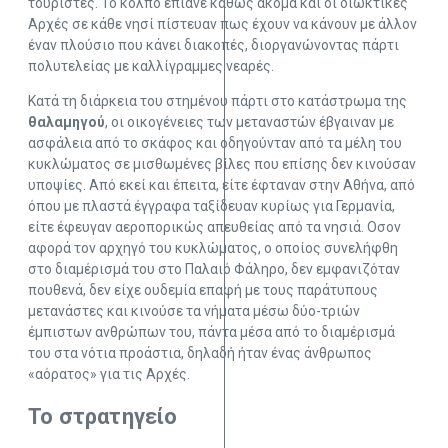
τουρίστες. Το κόλπο έπιανε καθώς ακόμα και οι διωκτικές
Αρχές σε κάθε νησί πίστευαν πως έχουν να κάνουν με άλλον
έναν πλούσιο που κάνει διακοπές, διοργανώνοντας πάρτι
πολυτελείας με καλλίγραμμες νεαρές.
Κατά τη διάρκεια του στημένου πάρτι στο κατάστρωμα της
θαλαμηγού
, οι οικογένειες των μεταναστών έβγαιναν με
ασφάλεια από το σκάφος και οδηγούνταν από τα μέλη του
κυκλώματος σε μισθωμένες βίλες που επίσης δεν κινούσαν
υποψίες. Από εκεί και έπειτα, είτε έφταναν στην Αθήνα, από
όπου με πλαστά έγγραφα ταξίδευαν κυρίως για Γερμανία,
είτε έφευγαν αεροπορικώς απευθείας από τα νησιά. Οσον
αφορά τον αρχηγό του κυκλώματος, ο οποίος συνελήφθη
στο διαμέρισμά του στο Παλαιό Φάληρο, δεν εμφανιζόταν
πουθενά, δεν είχε ουδεμία επαφή με τους παράτυπους
μετανάστες και κινούσε τα νήματα μέσω δύο-τριών
έμπιστων ανθρώπων του, πάντα μέσα από το διαμέρισμά
του στα νότια προάστια, δηλαδή ήταν ένας άνθρωπος
«αόρατος» για τις Αρχές.
Το στρατηγείο