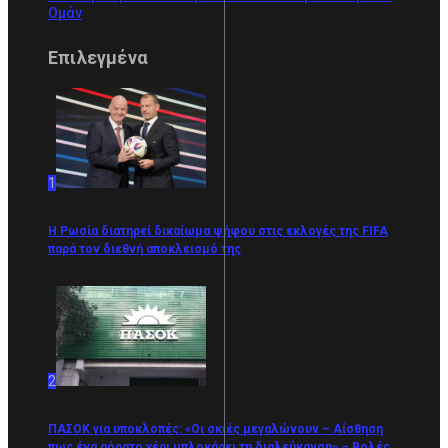
Ομάν
Επιλεγμένα
1
Η Ρωσία διατηρεί δικαίωμα ψήφου στις εκλογές της FIFA
παρά τον διεθνή αποκλεισμό της
2
ΠΑΣΟΚ για υποκλοπές: «Οι σκιές μεγαλώνουν – Αίσθηση
πως ένα αόρατο χέρι μπλοκάρει τη διαλεύκανση» – Βολές