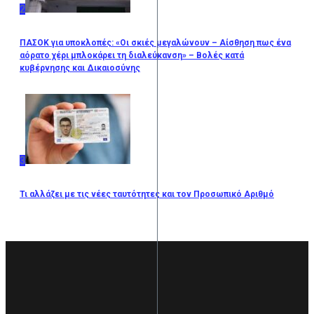
2
ΠΑΣΟΚ για υποκλοπές: «Οι σκιές μεγαλώνουν – Αίσθηση πως ένα
αόρατο χέρι μπλοκάρει τη διαλεύκανση» – Βολές κατά
κυβέρνησης και Δικαιοσύνης
3
Τι αλλάζει με τις νέες ταυτότητες και τον Προσωπικό Αριθμό