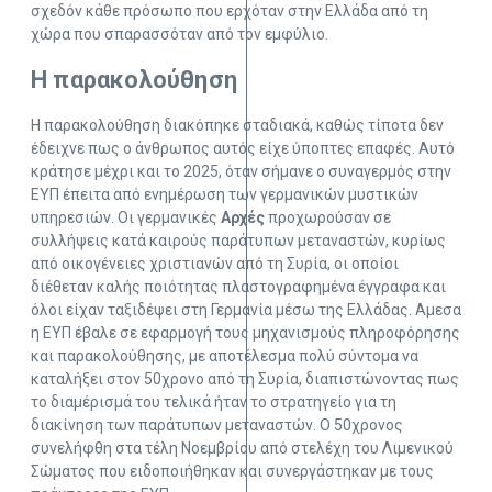
σχεδόν κάθε πρόσωπο που ερχόταν στην Ελλάδα από τη
χώρα που σπαρασσόταν από τον εμφύλιο.
Η παρακολούθηση
Η παρακολούθηση διακόπηκε σταδιακά, καθώς τίποτα δεν
έδειχνε πως ο άνθρωπος αυτός είχε ύποπτες επαφές. Αυτό
κράτησε μέχρι και το 2025, όταν σήμανε ο συναγερμός στην
ΕΥΠ έπειτα από ενημέρωση των γερμανικών μυστικών
υπηρεσιών. Οι γερμανικές
Αρχές
προχωρούσαν σε
συλλήψεις κατά καιρούς παράτυπων μεταναστών, κυρίως
από οικογένειες χριστιανών από τη Συρία, οι οποίοι
διέθεταν καλής ποιότητας πλαστογραφημένα έγγραφα και
όλοι είχαν ταξιδέψει στη Γερμανία μέσω της Ελλάδας. Αμεσα
η ΕΥΠ έβαλε σε εφαρμογή τους μηχανισμούς πληροφόρησης
και παρακολούθησης, με αποτέλεσμα πολύ σύντομα να
καταλήξει στον 50χρονο από τη Συρία, διαπιστώνοντας πως
το διαμέρισμά του τελικά ήταν το στρατηγείο για τη
διακίνηση των παράτυπων μεταναστών. Ο 50χρονος
συνελήφθη στα τέλη Νοεμβρίου από στελέχη του Λιμενικού
Σώματος που ειδοποιήθηκαν και συνεργάστηκαν με τους