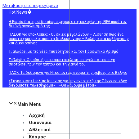
Μετάβαση στο περιεχόμενο
Hot News
Η Ρωσία διατηρεί δικαίωμα ψήφου στις εκλογές της FIFA παρά τον
διεθνή αποκλεισμό της
ΠΑΣΟΚ για υποκλοπές: «Οι σκιές μεγαλώνουν – Αίσθηση πως ένα
αόρατο χέρι μπλοκάρει τη διαλεύκανση» – Βολές κατά κυβέρνησης
και Δικαιοσύνης
Τι αλλάζει με τις νέες ταυτότητες και τον Προσωπικό Αριθμό
Ταϊλάνδη: Ο μαθητής που αιματοκύλισε το σχολείο του είχε
σκοτώσει πριν τον παππού και τη γιαγιά του
ΠΑΟΚ: Τα δεδομένα για Ντεσπόντοφ ενόψει της ρεβάνς στο Βέλγιο
«Σύγκρουση» Ιταλίας-Ισπανίας για την αναστολή της Σένγκεν: «Δεν
δεχόμαστε τελεσίγραφα» – «Θα λάβουμε μέτρα»
Main Menu
Αρχική
Οικονομία
Αθλητικά
Κόσμος