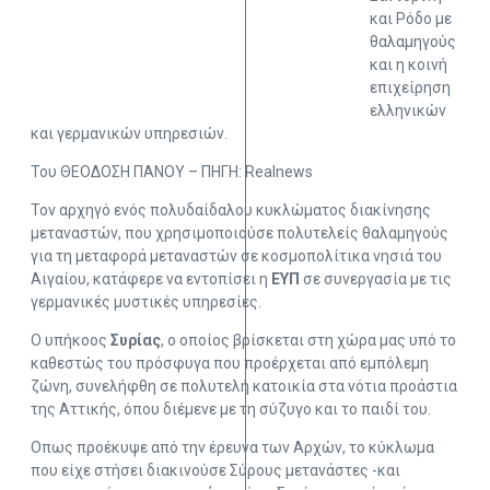
και Ρόδο με
θαλαμηγούς
και η κοινή
επιχείρηση
ελληνικών
και γερμανικών υπηρεσιών.
Του ΘΕΟΔΟΣΗ ΠΑΝΟΥ – ΠΗΓΗ: Realnews
Τον αρχηγό ενός πολυδαίδαλου κυκλώματος διακίνησης
μεταναστών, που χρησιμοποιούσε πολυτελείς θαλαμηγούς
για τη μεταφορά μεταναστών σε κοσμοπολίτικα νησιά του
Αιγαίου, κατάφερε να εντοπίσει η
ΕΥΠ
σε συνεργασία με τις
γερμανικές μυστικές υπηρεσίες.
Ο υπήκοος
Συρίας
, ο οποίος βρίσκεται στη χώρα μας υπό το
καθεστώς του πρόσφυγα που προέρχεται από εμπόλεμη
ζώνη, συνελήφθη σε πολυτελή κατοικία στα νότια προάστια
της Αττικής, όπου διέμενε με τη σύζυγο και το παιδί του.
Οπως προέκυψε από την έρευνα των Αρχών, το κύκλωμα
που είχε στήσει διακινούσε Σύρους μετανάστες -και