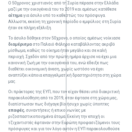
Ο 50χρονος χριστιανός από τη Συρία πέρασε στην Ελλάδα
μαζί με την οικογένειά του το 2019 και αμέσως κατέθεσε
αίτημα
για άσυλο υπό το καθεστώς του πρόσφυγα.
Αλλωστε, εκείνη τη χρονική περίοδο ο εμφύλιος στη Συρία
ήταν σε πλήρη εξέλιξη.
Το άσυλο δόθηκε στον 50χρονο, ο οποίος αμέσως νοίκιασε
διαμέρισμα
στο Παλαιό Φάληρο καταβάλλοντας ακριβό
μίσθωμα, καθώς το οίκημα ήταν μεγάλο και σε καλή
περιοχή. Σχεδόν από την πρώτη ημέρα άρχισε να έχει μια
κανονική ζωή με την οικογένειά του, ενώ έδειξε πως
διαθέτει οικονομική άνεση, χωρίς ωστόσο να έχει
αναπτύξει κάποια επαγγελματική δραστηριότητα στη χώρα
μας.
Οι πράκτορες της ΕΥΠ, που τον είχαν θέσει υπό διακριτική
παρακολούθηση από το 2019, όταν έφτασε στη χώρα μας,
διαπίστωσαν πως διήγαγε βίο ήσυχο χωρίς ύποπτες
επαφές
, συναντήσεις ή επικοινωνίες με
ριζοσπαστικοποιημένα άτομα. Εκείνη την εποχή οι
τζιχαντιστές έφταναν στην Ευρώπη προφασιζόμενοι τους
πρόσφυγες και για τον λόγο αυτόν η ΕΥΠ παρακολουθούσε