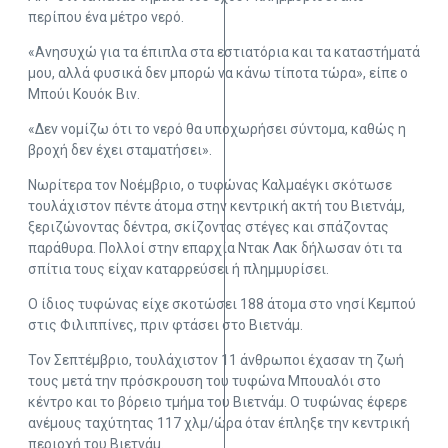
περίπου ένα μέτρο νερό.
«Ανησυχώ για τα έπιπλα στα εστιατόρια και τα καταστήματά
μου, αλλά φυσικά δεν μπορώ να κάνω τίποτα τώρα», είπε ο
Μπούι Κουόκ Βιν.
«Δεν νομίζω ότι το νερό θα υποχωρήσει σύντομα, καθώς η
βροχή δεν έχει σταματήσει».
Νωρίτερα τον Νοέμβριο, ο τυφώνας Καλμαέγκι σκότωσε
τουλάχιστον πέντε άτομα στην κεντρική ακτή του Βιετνάμ,
ξεριζώνοντας δέντρα, σκίζοντας στέγες και σπάζοντας
παράθυρα. Πολλοί στην επαρχία Ντακ Λακ δήλωσαν ότι τα
σπίτια τους είχαν καταρρεύσει ή πλημμυρίσει.
Ο ίδιος τυφώνας είχε σκοτώσει 188 άτομα στο νησί Κεμπού
στις Φιλιππίνες, πριν φτάσει στο Βιετνάμ.
Τον Σεπτέμβριο, τουλάχιστον 11 άνθρωποι έχασαν τη ζωή
τους μετά την πρόσκρουση του τυφώνα Μπουαλόι στο
κέντρο και το βόρειο τμήμα του Βιετνάμ. Ο τυφώνας έφερε
ανέμους ταχύτητας 117 χλμ/ώρα όταν έπληξε την κεντρική
περιοχή του Βιετνάμ.