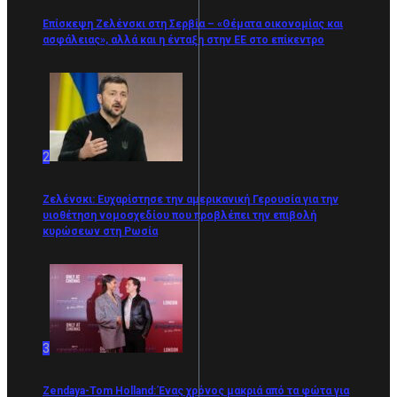
Επίσκεψη Ζελένσκι στη Σερβία – «Θέματα οικονομίας και
ασφάλειας», αλλά και η ένταξη στην ΕΕ στο επίκεντρο
2
Ζελένσκι: Ευχαρίστησε την αμερικανική Γερουσία για την
υιοθέτηση νομοσχεδίου που προβλέπει την επιβολή
κυρώσεων στη Ρωσία
3
Zendaya-Tom Holland: Ένας χρόνος μακριά από τα φώτα για