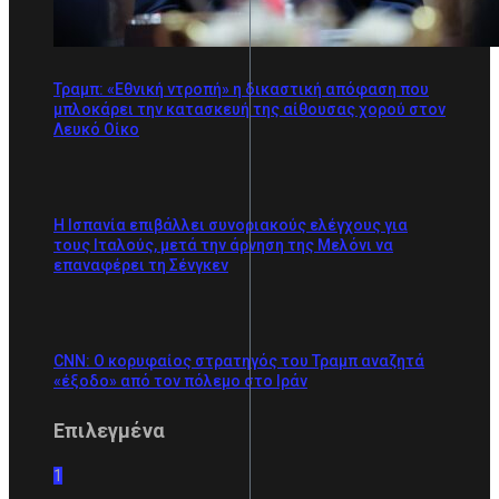
Τραμπ: «Εθνική ντροπή» η δικαστική απόφαση που
μπλοκάρει την κατασκευή της αίθουσας χορού στον
Λευκό Οίκο
Η Ισπανία επιβάλλει συνοριακούς ελέγχους για
τους Ιταλούς, μετά την άρνηση της Μελόνι να
επαναφέρει τη Σένγκεν
CNN: Ο κορυφαίος στρατηγός του Τραμπ αναζητά
«έξοδο» από τον πόλεμο στο Ιράν
Επιλεγμένα
1