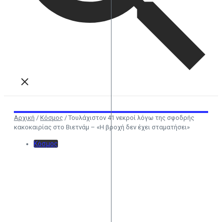
Αρχική
/
Κόσμος
/
Τουλάχιστον 41 νεκροί λόγω της σφοδρής
κακοκαιρίας στο Βιετνάμ – «Η βροχή δεν έχει σταματήσει»
Κόσμος