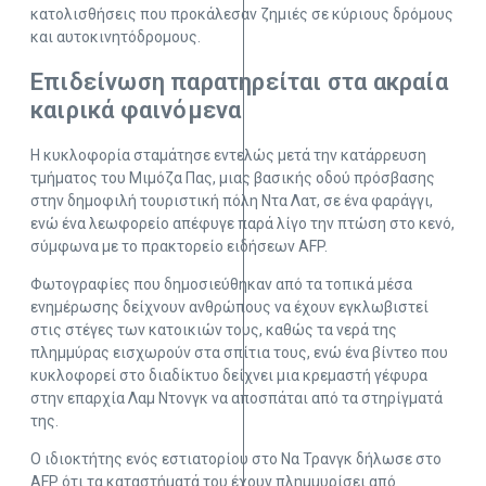
κατολισθήσεις που προκάλεσαν ζημιές σε κύριους δρόμους
και αυτοκινητόδρομους.
Επιδείνωση παρατηρείται στα ακραία
καιρικά φαινόμενα
Η κυκλοφορία σταμάτησε εντελώς μετά την κατάρρευση
τμήματος του Μιμόζα Πας, μιας βασικής οδού πρόσβασης
στην δημοφιλή τουριστική πόλη Ντα Λατ, σε ένα φαράγγι,
ενώ ένα λεωφορείο απέφυγε παρά λίγο την πτώση στο κενό,
σύμφωνα με το πρακτορείο ειδήσεων AFP.
Φωτογραφίες που δημοσιεύθηκαν από τα τοπικά μέσα
ενημέρωσης δείχνουν ανθρώπους να έχουν εγκλωβιστεί
στις στέγες των κατοικιών τους, καθώς τα νερά της
πλημμύρας εισχωρούν στα σπίτια τους, ενώ ένα βίντεο που
κυκλοφορεί στο διαδίκτυο δείχνει μια κρεμαστή γέφυρα
στην επαρχία Λαμ Ντονγκ να αποσπάται από τα στηρίγματά
της.
Ο ιδιοκτήτης ενός εστιατορίου στο Να Τρανγκ δήλωσε στο
AFP ότι τα καταστήματά του έχουν πλημμυρίσει από