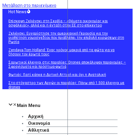
Μετάβαση στο περιεχόμενο
Hot News
Επίσκεψη Ζελένσκι στη Σερβία – «Θέματα οικονομίας και
ασφάλειας», αλλά και η ένταξη στην ΕΕ στο επίκεντρο
Ζελένσκι: Ευχαρίστησε την αμερικανική Γερουσία για την
υιοθέτηση νομοσχεδίου που προβλέπει την επιβολή κυρώσεων στη
Ρωσία
Zendaya-Tom Holland: Ένας χρόνος μακριά από τα φώτα για να
ζήσουν τον έρωτά τους
Σαρωτικοί έλεγχοι στις παραλίες: Drones αποκάλυψαν παρανομίες –
Σφραγίσματα και πρόστιμα-φωτιά
Φωτιές: Γιατί κάηκε η Δυτική Αττική και όχι η Ανατολική
Στο στόχαστρο των Αρχών οι παραλίες: Πάνω από 1.500 έλεγχοι με
drones
Main Menu
Αρχική
Οικονομία
Αθλητικά