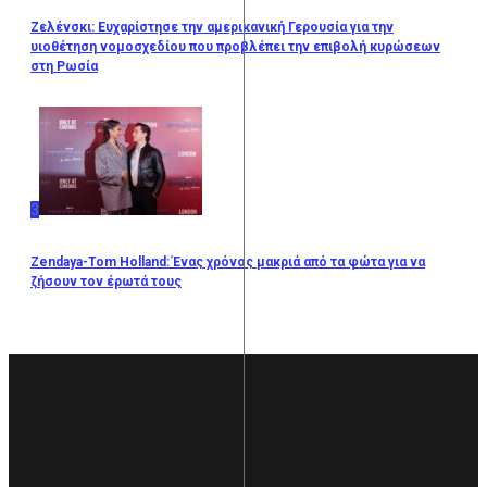
Ζελένσκι: Ευχαρίστησε την αμερικανική Γερουσία για την
υιοθέτηση νομοσχεδίου που προβλέπει την επιβολή κυρώσεων
στη Ρωσία
3
Zendaya-Tom Holland: Ένας χρόνος μακριά από τα φώτα για να
ζήσουν τον έρωτά τους