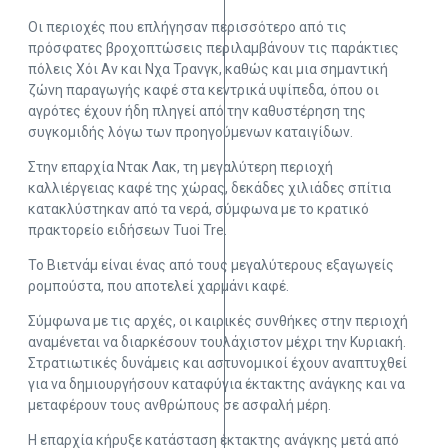
Οι περιοχές που επλήγησαν περισσότερο από τις
πρόσφατες βροχοπτώσεις περιλαμβάνουν τις παράκτιες
πόλεις Χόι Αν και Νχα Τρανγκ, καθώς και μια σημαντική
ζώνη παραγωγής καφέ στα κεντρικά υψίπεδα, όπου οι
αγρότες έχουν ήδη πληγεί από την καθυστέρηση της
συγκομιδής λόγω των προηγούμενων καταιγίδων.
Στην επαρχία Ντακ Λακ, τη μεγαλύτερη περιοχή
καλλιέργειας καφέ της χώρας, δεκάδες χιλιάδες σπίτια
κατακλύστηκαν από τα νερά, σύμφωνα με το κρατικό
πρακτορείο ειδήσεων Tuoi Tre.
Το Βιετνάμ είναι ένας από τους μεγαλύτερους εξαγωγείς
ρομπούστα, που αποτελεί χαρμάνι καφέ.
Σύμφωνα με τις αρχές, οι καιρικές συνθήκες στην περιοχή
αναμένεται να διαρκέσουν τουλάχιστον μέχρι την Κυριακή.
Στρατιωτικές δυνάμεις και αστυνομικοί έχουν αναπτυχθεί
για να δημιουργήσουν καταφύγια έκτακτης ανάγκης και να
μεταφέρουν τους ανθρώπους σε ασφαλή μέρη.
Η επαρχία κήρυξε κατάσταση έκτακτης ανάγκης μετά από