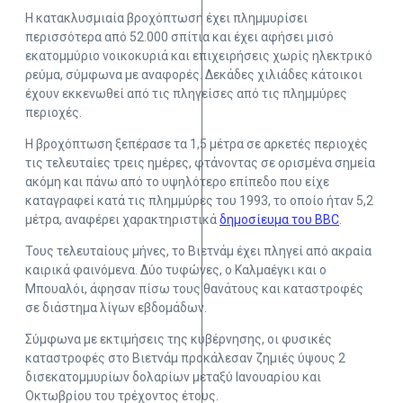
Η κατακλυσμιαία βροχόπτωση έχει πλημμυρίσει
περισσότερα από 52.000 σπίτια και έχει αφήσει μισό
εκατομμύριο νοικοκυριά και επιχειρήσεις χωρίς ηλεκτρικό
ρεύμα, σύμφωνα με αναφορές. Δεκάδες χιλιάδες κάτοικοι
έχουν εκκενωθεί από τις πληγείσες από τις πλημμύρες
περιοχές.
Η βροχόπτωση ξεπέρασε τα 1,5 μέτρα σε αρκετές περιοχές
τις τελευταίες τρεις ημέρες, φτάνοντας σε ορισμένα σημεία
ακόμη και πάνω από το υψηλότερο επίπεδο που είχε
καταγραφεί κατά τις πλημμύρες του 1993, το οποίο ήταν 5,2
μέτρα, αναφέρει χαρακτηριστικά
δημοσίευμα του BBC
.
Τους τελευταίους μήνες, το Βιετνάμ έχει πληγεί από ακραία
καιρικά φαινόμενα. Δύο τυφώνες, ο Καλμαέγκι και ο
Μπουαλόι, άφησαν πίσω τους θανάτους και καταστροφές
σε διάστημα λίγων εβδομάδων.
Σύμφωνα με εκτιμήσεις της κυβέρνησης, οι φυσικές
καταστροφές στο Βιετνάμ προκάλεσαν ζημιές ύψους 2
δισεκατομμυρίων δολαρίων μεταξύ Ιανουαρίου και
Οκτωβρίου του τρέχοντος έτους.