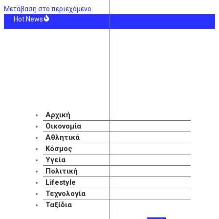
Μετάβαση στο περιεχόμενο
Hot News
Α: Ο Νίκος Καλογερόπουλος υπήρξε σπουδαίος ηθοποιός και πολυσχιδής δημιο
ode για φωτιές σήμερα λόγω θυελλωδών ανέμων και ζέστης – Τα 9 μποφόρ θα 
νώμη που δεν κατάφερα να σε προστατεύσω», γράφει η Αφροδίτη Νέστορα για
ισμός, Fed και αγορές: Η εβδομάδα που θα κρίνει την πορεία των επιτοκίων
ικοθεραπεία στην πρόληψη και την αποκατάσταση των καρδιαγγειακών νοσημά
ντασμα των ρωσικών παρεμβάσεων στην Ευρώπη
Αρχική
Οικονομία
Αθλητικά
Κόσμος
Υγεία
Πολιτική
Lifestyle
Τεχνολογία
Ταξίδια