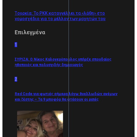
Tουρκία: Το PKK καταγγέλλει τα «λάθη» στο
νομοσχέδιο για το μέλλον των μαχητών του
Επιλεγμένα
1
ΣΥΡΙΖΑ: Ο Νίκος Καλογερόπουλος υπήρξε σπουδαίος
ηθοποιός και πολυσχιδής δημιουργός
2
Red Code για φωτιές σήμερα λόγω θυελλωδών ανέμων
και ζέστης – Τα 9 μποφόρ θα φτάσουν οι ριπές