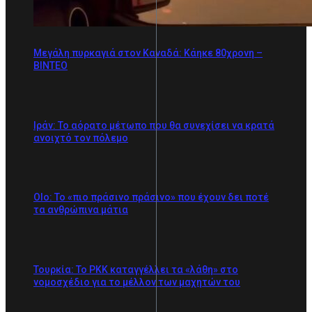
Mεγάλη πυρκαγιά στον Καναδά: Κάηκε 80χρονη –
ΒΙΝΤΕΟ
Ιράν: Το αόρατο μέτωπο που θα συνεχίσει να κρατά
ανοιχτό τον πόλεμο
Olo: Το «πιο πράσινο πράσινο» που έχουν δει ποτέ
τα ανθρώπινα μάτια
Τουρκία: Το PKK καταγγέλλει τα «λάθη» στο
νομοσχέδιο για το μέλλον των μαχητών του