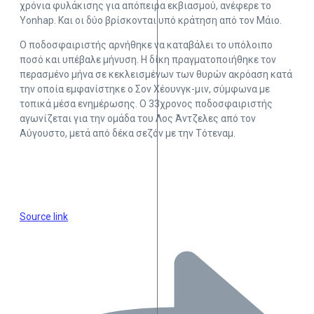
χρόνια φυλάκισης για απόπειρα εκβιασμού, ανέφερε το
Yonhap. Και οι δύο βρίσκονται υπό κράτηση από τον Μάιο.
Ο ποδοσφαιριστής αρνήθηκε να καταβάλει το υπόλοιπο
ποσό και υπέβαλε μήνυση. Η δίκη πραγματοποιήθηκε τον
περασμένο μήνα σε κεκλεισμένων των θυρών ακρόαση κατά
την οποία εμφανίστηκε ο Σον Χέουνγκ-μιν, σύμφωνα με
τοπικά μέσα ενημέρωσης. Ο 33χρονος ποδοσφαιριστής
αγωνίζεται για την ομάδα του Λος Άντζελες από τον
Αύγουστο, μετά από δέκα σεζόν με την Τότεναμ.
Source link