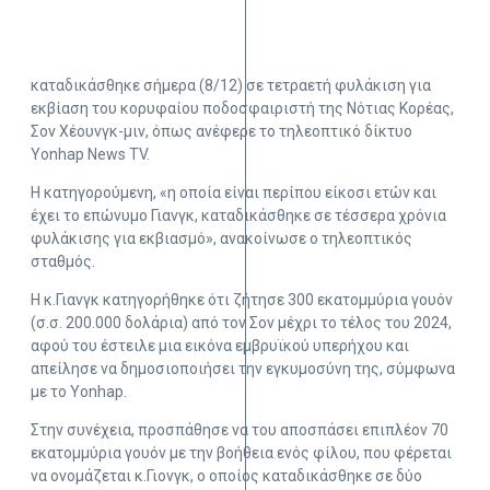
καταδικάσθηκε σήμερα (8/12) σε τετραετή φυλάκιση για
εκβίαση του κορυφαίου ποδοσφαιριστή της Νότιας Κορέας,
Σον Χέουνγκ-μιν, όπως ανέφερε το τηλεοπτικό δίκτυο
Yonhap News TV.
Η κατηγορούμενη, «η οποία είναι περίπου είκοσι ετών και
έχει το επώνυμο Γιανγκ, καταδικάσθηκε σε τέσσερα χρόνια
φυλάκισης για εκβιασμό», ανακοίνωσε ο τηλεοπτικός
σταθμός.
Η κ.Γιανγκ κατηγορήθηκε ότι ζήτησε 300 εκατομμύρια γουόν
(σ.σ. 200.000 δολάρια) από τον Σον μέχρι το τέλος του 2024,
αφού του έστειλε μια εικόνα εμβρυϊκού υπερήχου και
απείλησε να δημοσιοποιήσει την εγκυμοσύνη της, σύμφωνα
με το Yonhap.
Στην συνέχεια, προσπάθησε να του αποσπάσει επιπλέον 70
εκατομμύρια γουόν με την βοήθεια ενός φίλου, που φέρεται
να ονομάζεται κ.Γιονγκ, ο οποίος καταδικάσθηκε σε δύο