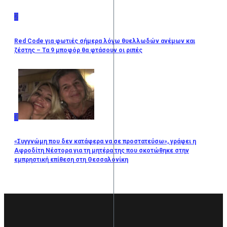
2
Red Code για φωτιές σήμερα λόγω θυελλωδών ανέμων και
ζέστης – Τα 9 μποφόρ θα φτάσουν οι ριπές
3
«Συγγνώμη που δεν κατάφερα να σε προστατεύσω», γράφει η
Αφροδίτη Νέστορα για τη μητέρα της που σκοτώθηκε στην
εμπρηστική επίθεση στη Θεσσαλονίκη