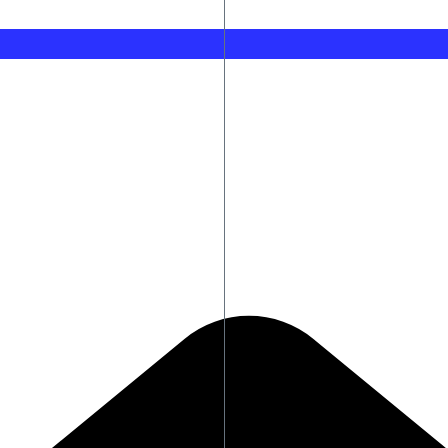
Θεσσαλονίκη: Πυρκαγιά σε χαμηλή βλάστηση στη
ίου «Άγιος Ανδρέας»
Τραγωδία στην Πάτρα: Πέθανε βρέφος μόλις 8 η
υ 2027
WNBA: Μετά τον Ενές Κάντερ και ο Ρόις Γουάιτ θέ
 απόγνωση οι πυρόπληκτοι
Πόρτο Γερμενό: «Δεν έχει μείνει τίποτε, εμείς π
 εντάσεων
Η αεροδιαστημική βιομηχανία αντιμέτωπη με κρ
 ακόμη και χερσαία εισβολή
Ο Πούτιν θα μπορούσε να προκαλέσει το ΝΑΤΟ εκ