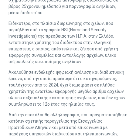
σχηματίσθηκε δικογραφία, αυτόφωρης διαδικασίας, σε
βάρος 25χρονου ημεδαπού για πορνογραφία ανηλίκων,
μέσω διαδικτύου.
Ειδικότερα, στο πλαίσιο διερεύνησης στοιχείων, που
περιήλθαν από το γραφείο HSI (Homeland Security
Investigations) της πρεσβείας των Η.Π.Α. στην Ελλάδα,
εντοπίστηκε χρήστης του διαδικτύου στην ελληνική
επικράτεια, ο οποίος, απέστειλε και ζήτησε από χρήστη
εφαρμογής συνομιλίας και ανταλλαγής αρχείων, υλικό
σεξουαλικής κακοποίησης ανηλίκων.
Ακολούθησε ενδελεχής ψηφιακή ανάλυση και διαδικτυακή
έρευνα, από την οποία προέκυψε ότι ο κατηγορούμενος,
τουλάχιστον από το 2024, έχει διαμοιράσει σε πλήθος
χρηστών της ανωτέρω εφαρμογής μεγάλο αριθμό αρχείων
υλικού σεξουαλικής κακοποίησης ανηλίκων, που δεν έχουν
συμπληρώσει το 12ο έτος της ηλικίας τους.
Από την επακόλουθη αλληλογραφία, που πραγματοποιήθηκε
κατόπιν σχετικής παραγγελίας της Εισαγγελίας
Πρωτοδικών Αθηνών και μετά από επικοινωνία με
παρόχους υπηρεσιών διαδικτύου και τηλεπικοινωνιών,