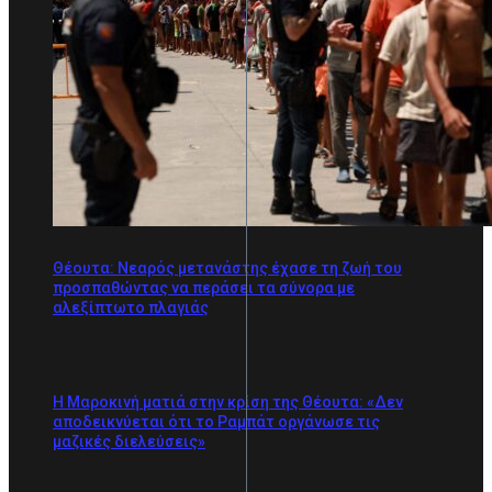
Θέουτα: Νεαρός μετανάστης έχασε τη ζωή του
προσπαθώντας να περάσει τα σύνορα με
αλεξίπτωτο πλαγιάς
Η Μαροκινή ματιά στην κρίση της Θέουτα: «Δεν
αποδεικνύεται ότι το Ραμπάτ οργάνωσε τις
μαζικές διελεύσεις»