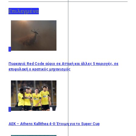
Επιλεγμένα
1
Πυρκαγιά: Red Code αύριο σε Αττική και άλλες 5 περιοχές, σε
επιφυλακή ο κρατικός μηχανισμός
2
ΑΕΚ – Athens Kallithea 4-0: Έτοιμη για το Super Cup