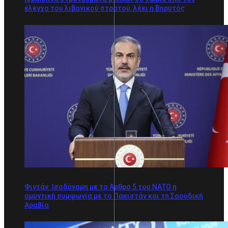
έλεγχο του λιβανικού στρατού, λέει η Βηρυτός
Φιντάν: Ισοδύναμη με τo Άρθρο 5 του ΝΑΤΟ η
αμυντική συμφωνία με το Πακιστάν και τη Σαουδική
Αραβία