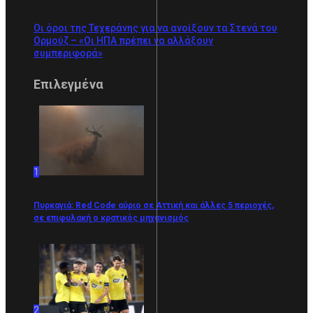
Οι όροι της Τεχεράνης για να ανοίξουν τα Στενά του
Ορμούζ – «Οι ΗΠΑ πρέπει να αλλάξουν
συμπεριφορά»
Επιλεγμένα
1
Πυρκαγιά: Red Code αύριο σε Αττική και άλλες 5 περιοχές,
σε επιφυλακή ο κρατικός μηχανισμός
2