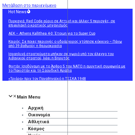
Μετάβαση στο περιεχόμενο
Hot News
Πυρκαγιά: Red Code αύριο σε Αττική και άλλες 5 περιοχές, σε
επιφυλακή ο κρατικός μηχανισμός
ΑΕΚ – Athens Kallithea 4-0: Έτοιμη για το Super Cup
Καιρός: Σε ποιες περιοχές ο υδράργυρος χτύπησε κόκκινο – Πάνω
από 39 βαθμούς η θερμοκρασία
Ισραηλινά στρατεύματα μπήκαν σε χωριό υπό τον έλεγχο του
λιβανικού στρατού, λέει η Βηρυτός
Φιντάν: Ισοδύναμη με τo Άρθρο 5 του ΝΑΤΟ η αμυντική συμφωνία με
το Πακιστάν και τη Σαουδική Αραβία
«Τριάρα» πριν τον Παναθηναϊκό η ΤΣΣΚΑ 1948
Main Menu
Αρχική
Οικονομία
Αθλητικά
Κόσμος