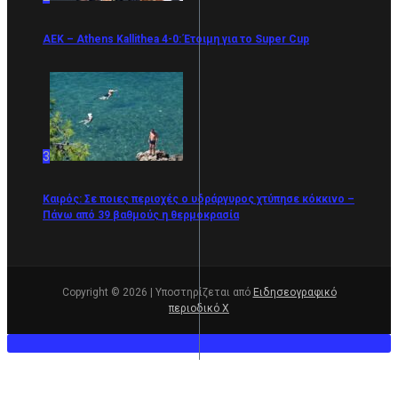
ΑΕΚ – Athens Kallithea 4-0: Έτοιμη για το Super Cup
3
Καιρός: Σε ποιες περιοχές ο υδράργυρος χτύπησε κόκκινο –
Πάνω από 39 βαθμούς η θερμοκρασία
Copyright © 2026 | Υποστηρίζεται από
Ειδησεογραφικό
περιοδικό Χ