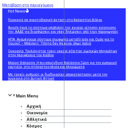
Μετάβαση στο περιεχόμενο
Hot News
Πυρκαγιά σε αγροτοδασική έκταση στο Βελεστίνο Βόλου
Άνοιξε ξανά το σύστημα υποβολής της ενιαίας αίτησης ενίσχυσης
της ΑΑΔΕ για διορθώσεις και νέες δηλώσεις από τους παραγωγούς
ΗΠΑ: Αναμένουμε σύντομα συμφωνία μεταξύ Ιράν και Ομάν για το
Ορμούζ – Μπέσεντ: Τίποτα δεν θα είναι όπως παλιά
Ουκρανία: Τουλάχιστον τρεις νεκροί εξαιτίας ρωσικών πληγμάτων
στην περιφέρεια του Κιέβου
Μαύρη Θάλασσα: Η πιο επικίνδυνη θαλάσσια ζώνη για την εμπορική
ναυτιλία, στο στόχαστρο πλοία και πληρώματα
Με ταχείς ρυθμούς οι διαδικασίες αποκατάστασης μετά την
πυρκαγιά στη Δυτική Αττική
Main Menu
Αρχική
Οικονομία
Αθλητικά
Κόσμος