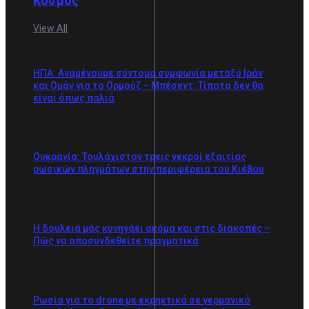
Κόσμος
View All
ΗΠΑ: Αναμένουμε σύντομα συμφωνία μεταξύ Ιράν
και Ομάν για το Ορμούζ – Μπέσεντ: Τίποτα δεν θα
είναι όπως παλιά
Ουκρανία: Τουλάχιστον τρεις νεκροί εξαιτίας
ρωσικών πληγμάτων στην περιφέρεια του Κιέβου
Η δουλειά μάς κυνηγάει ακόμα και στις διακοπές –
Πώς να αποσυνδεθείτε πραγματικά
Ρωσία για το drone με εκρηκτικά σε γερμανικό