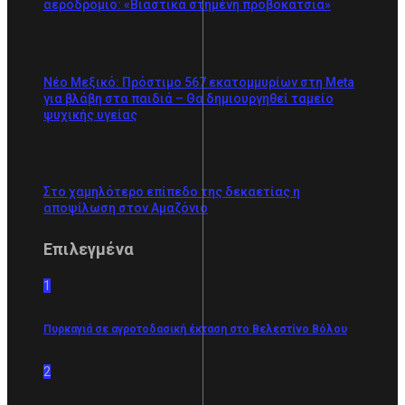
αεροδρόμιο: «Βιαστικά στημένη προβοκάτσια»
Νέο Μεξικό: Πρόστιμο 567 εκατομμυρίων στη Meta
για βλάβη στα παιδιά – Θα δημιουργηθεί ταμείο
ψυχικής υγείας
Στο χαμηλότερο επίπεδο της δεκαετίας η
αποψίλωση στον Αμαζόνιο
Επιλεγμένα
1
Πυρκαγιά σε αγροτοδασική έκταση στο Βελεστίνο Βόλου
2