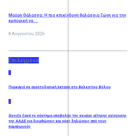
Μαύρη Θάλασσα: Η πιο επικίνδυνη θαλάσσια ζώνη για την
εμπορική να ...
8 Αυγούστου 2026
Επιλεγμένα
1
Πυρκαγιά σε αγροτοδασική έκταση στο Βελεστίνο Βόλου
2
Άνοιξε ξανά το σύστημα υποβολής της ενιαίας αίτησης ενίσχυσης
της ΑΑΔΕ για διορθώσεις και νέες δηλώσεις από τους
παραγωγούς