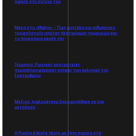
άφησε στη σύζυγό του
Μέσα στο «Matrix» – Πώς μοντέλα και influencers
τροφοδοτούν απάτες πλατφόρμας γνωριμιών και
τα παγκόσμια κέρδη της
Γερμανία: Ρωσικές εκστρατείες
παραπληροφόρησης ενόψει των εκλογών του
Σεπτεμβρίου
Μεξικό: Iνφλουένσερ δολοφονήθηκε σε live
μετάδοση
Η Ρωσία έπληξε πλοίο με ξένη σημαία στα