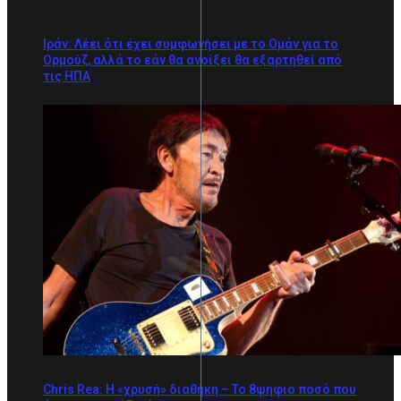
Ιράν: Λέει ότι έχει συμφωνήσει με το Ομάν για το
Ορμούζ, αλλά το εάν θα ανοίξει θα εξαρτηθεί από
τις ΗΠΑ
Chris Rea: Η «χρυσή» διαθήκη – To 8ψηφιο ποσό που