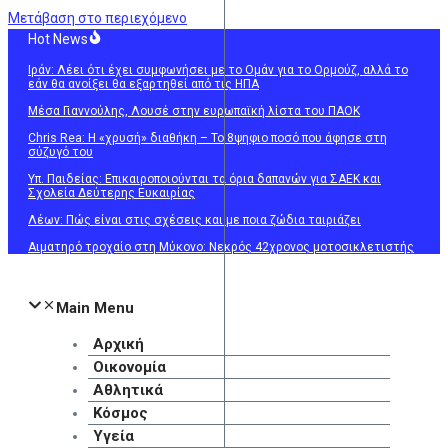
Μετάβαση στο περιεχόμενο
Hot News
Ιράν: Λέει ότι έχει συμφωνήσει με το Ομάν για το Ορμούζ, αλλά το
εάν θα ανοίξει θα εξαρτηθεί από τις ΗΠΑ
Μέσα Γιαννούλης, Λουσέ στην ευρωπαϊκή λίστα του ΠΑΟΚ
Chris Rea: Η «χρυσή» διαθήκη – To 8ψηφιο ποσό που άφησε στη
σύζυγό του
Υπ. Παιδείας: Επικαιροποιούνται τα όρια δαπανών για ΣΑΕΚ και
Σχολεία Δεύτερης Ευκαιρίας
Λέων: Πώς είναι στις σχέσεις και με ποια ζώδια ταιριάζει
Αιματηρό τροχαίο στη Μύκονο: Νεκρός 42χρονος μοτοσικλετιστής
Main Menu
Αρχική
Οικονομία
Αθλητικά
Κόσμος
Υγεία