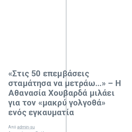
«Στις 50 επεµβάσεις
σταµάτησα να µετράω…» – Η
Αθανασία Χουβαρδά μιλάει
για τον «μακρύ γολγοθά»
ενός εγκαυματία
Από
admin-su