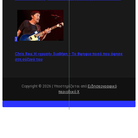
3
Chris Rea: Η «χρυσή» διαθήκη – To 8ψηφιο ποσό που άφησε
στη σύζυγό του
Copyright © 2026 | Υποστηρίζεται από
Ειδησεογραφικό
περιοδικό Χ