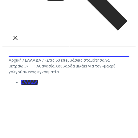
Αρχική
/
ΕΛΛΑΔΑ
/
«Στις 50 επεµβάσεις σταµάτησα να
µετράω…» – Η Αθανασία Χουβαρδά μιλάει για τον «μακρύ
γολγοθά» ενός εγκαυματία
ΕΛΛΑΔΑ