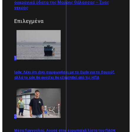
ουκρανικά ύδατα της Μαύρης Θάλασσας – Ένας
νεκρός
Επιλεγμένα
1
Ιράν: Λέει ότι έχει συμφωνήσει με το Ομάν για το Ορμούζ,
αλλά το εάν θα ανοίξει θα εξαρτηθεί από τις ΗΠΑ
2
Μέσα Γιαννούλης, Λουσέ στην ευρωπαϊκή λίστα του ΠΑΟΚ