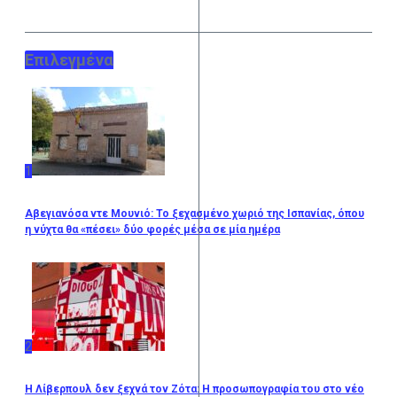
Επιλεγμένα
1
Αβεγιανόσα ντε Μουνιό: Το ξεχασμένο χωριό της Ισπανίας, όπου
η νύχτα θα «πέσει» δύο φορές μέσα σε μία ημέρα
2
Η Λίβερπουλ δεν ξεχνά τον Ζότα: Η προσωπογραφία του στο νέο