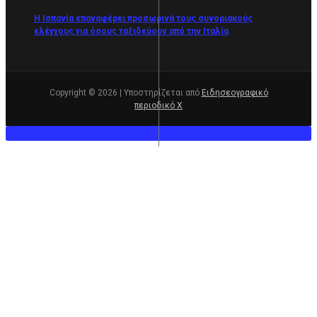
Η Ισπανία επαναφέρει προσωρινά τους συνοριακούς
ελέγχους για όσους ταξιδεύουν από την Ιταλία
Copyright © 2026 | Υποστηρίζεται από
Ειδησεογραφικό
περιοδικό Χ