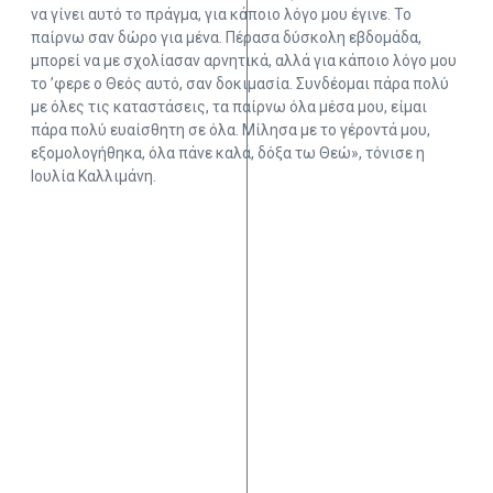
να γίνει αυτό το πράγμα, για κάποιο λόγο μου έγινε. Το
παίρνω σαν δώρο για μένα. Πέρασα δύσκολη εβδομάδα,
μπορεί να με σχολίασαν αρνητικά, αλλά για κάποιο λόγο μου
το ’φερε ο Θεός αυτό, σαν δοκιμασία. Συνδέομαι πάρα πολύ
με όλες τις καταστάσεις, τα παίρνω όλα μέσα μου, είμαι
πάρα πολύ ευαίσθητη σε όλα. Μίλησα με το γέροντά μου,
εξομολογήθηκα, όλα πάνε καλά, δόξα τω Θεώ», τόνισε η
Ιουλία Καλλιμάνη.