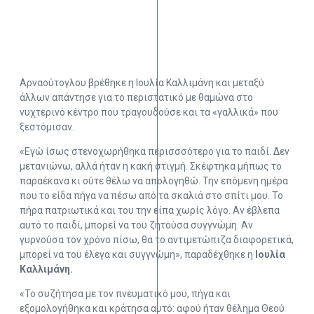
Αρναούτογλου βρέθηκε η Ιουλία Καλλιμάνη και μεταξύ
άλλων απάντησε για το περιστατικό με θαμώνα στο
νυχτερινό κέντρο που τραγουδούσε και τα «γαλλικά» που
ξεστόμισαν.
«Εγώ ίσως στενοχωρήθηκα περισσσότερο για το παιδί. Δεν
μετανιώνω, αλλά ήταν η κακή στιγμή. Σκέφτηκα μήπως το
παραέκανα κι ούτε θέλω να απολογηθώ. Την επόμενη ημέρα
που το είδα πήγα να πέσω από τα σκαλιά στο σπίτι μου. Το
πήρα πατριωτικά και του την είπα χωρίς λόγο. Αν έβλεπα
αυτό το παιδί, μπορεί να του ζητούσα συγγνώμη. Αν
γυρνούσα τον χρόνο πίσω, θα το αντιμετώπιζα διαφορετικά,
μπορεί να του έλεγα και συγγνώμη», παραδέχθηκε η
Ιουλία
Καλλιμάνη.
«Το συζήτησα με τον πνευματικό μου, πήγα και
εξομολογήθηκα και κράτησα αυτό: αφού ήταν θέλημα Θεού