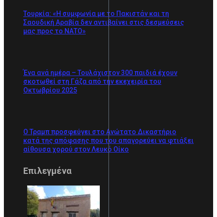
Τουρκία: «Η συμφωνία με το Πακιστάν και τη
Σαουδική Αραβία δεν αντιβαίνει στις δεσμεύσεις
μας προς το ΝΑΤΟ»
Ένα ανά ημέρα – Τουλάχιστον 300 παιδιά έχουν
σκοτωθεί στη Γάζα από την εκεχειρία του
Οκτωβρίου 2025
Ο Τραμπ προσφεύγει στο Ανώτατο Δικαστήριο
κατά της απόφασης που του απαγορεύει να φτιάξει
αίθουσα χορού στον Λευκό Οίκο
Επιλεγμένα