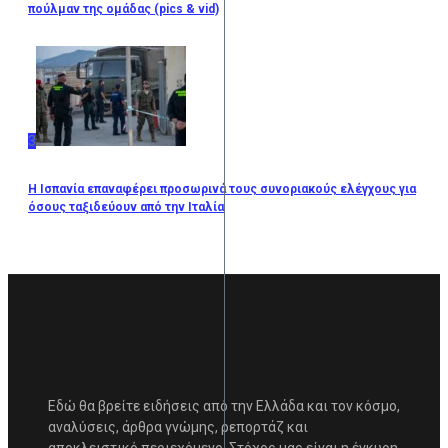
πούλμαν της ομάδας (pics & vid)
3
Η Ισπανία επαναφέρει προσωρινά τους συνοριακούς ελέγχους για
όσους ταξιδεύουν από την Ιταλία
Εδώ θα βρείτε ειδήσεις από την Ελλάδα και τον κόσμο,
αναλύσεις, άρθρα γνώμης, ρεπορτάζ και
αποκλειστικό περιεχόμενο. Στόχος μας είναι η έγκυρη