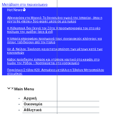
Μετάβαση στο περιεχόμενο
Hot News
Αβεγιανόσα ντε Μουνιό: Το ξεχασμένο χωριό της Ισπανίας, όπου η
νύχτα θα «πέσει» δύο φορές μέσα σε μία ημέρα
Η Λίβερπουλ δεν ξεχνά τον Ζότα: Η προσωπογραφία του στο νέο
πούλμαν της ομάδας (pics & vid)
Η Ισπανία επαναφέρει προσωρινά τους συνοριακούς ελέγχους για
όσους ταξιδεύουν από την Ιταλία
Ιός Δ. Νείλου: Έκκληση για εντατικοποίηση των μέτρων κατά των
κουνουπιών
Κάβος πρόσδεσης έσπασε και χτύπησε ναυτικό στο κεφάλι στο
λιμάνι της Ρόδου – Νοσηλεύεται στο νοσοκομείο
Παγκόσμιο Στίβου Κ20: Ασημένιο μετάλλιο η Έβελυν Μητροπούλου
στο μήκος
Main Menu
Αρχική
Οικονομία
Αθλητικά