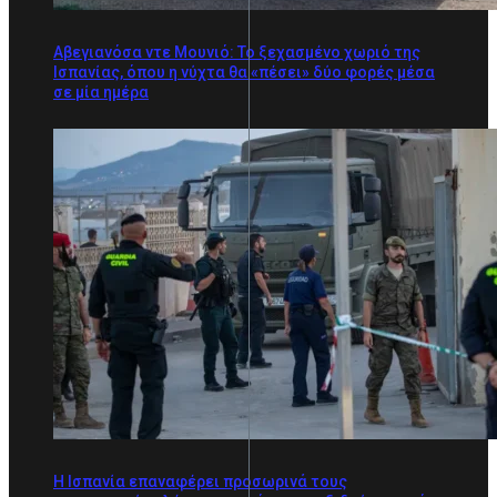
Αβεγιανόσα ντε Μουνιό: Το ξεχασμένο χωριό της
Ισπανίας, όπου η νύχτα θα «πέσει» δύο φορές μέσα
σε μία ημέρα
Η Ισπανία επαναφέρει προσωρινά τους