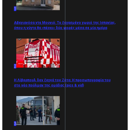
1
Αβεγιανόσα ντε Μουνιό: Το ξεχασμένο χωριό της Ισπανίας,
όπου η νύχτα θα «πέσει» δύο φορές μέσα σε μία ημέρα
2
Η Λίβερπουλ δεν ξεχνά τον Ζότα: Η προσωπογραφία του
στο νέο πούλμαν της ομάδας (pics & vid)
3