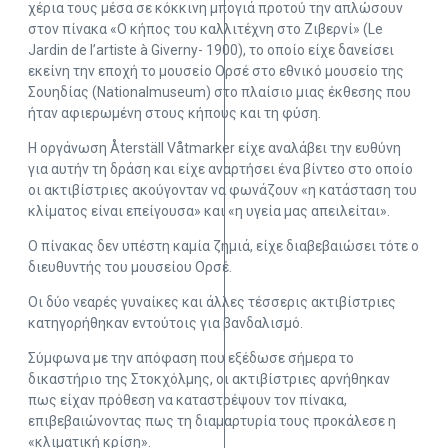
χέρια τους μέσα σε κόκκινη μπογιά προτού την απλώσουν
στον πίνακα «Ο κήπος του καλλιτέχνη στο Ζιβερνί» (Le
Jardin de l’artiste à Giverny- 1900), το οποίο είχε δανείσει
εκείνη την εποχή το μουσείο Ορσέ στο εθνικό μουσείο της
Σουηδίας (Nationalmuseum) στο πλαίσιο μιας έκθεσης που
ήταν αφιερωμένη στους κήπους και τη φύση.
Η οργάνωση Återställ Våtmarker είχε αναλάβει την ευθύνη
για αυτήν τη δράση και είχε αναρτήσει ένα βίντεο στο οποίο
οι ακτιβίστριες ακούγονταν να φωνάζουν «η κατάσταση του
κλίματος είναι επείγουσα» και «η υγεία μας απειλείται».
Ο πίνακας δεν υπέστη καμία ζημιά, είχε διαβεβαιώσει τότε ο
διευθυντής του μουσείου Ορσέ.
Οι δύο νεαρές γυναίκες και άλλες τέσσερις ακτιβίστριες
κατηγορήθηκαν εντούτοις για βανδαλισμό.
Σύμφωνα με την απόφαση που εξέδωσε σήμερα το
δικαστήριο της Στοκχόλμης, οι ακτιβίστριες αρνήθηκαν
πως είχαν πρόθεση να καταστρέψουν τον πίνακα,
επιβεβαιώνοντας πως τη διαμαρτυρία τους προκάλεσε η
«κλιματική κρίση».