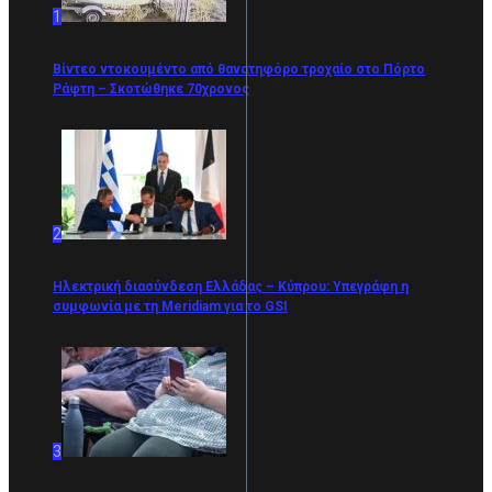
1
Βίντεο ντοκουμέντο από θανατηφόρο τροχαίο στο Πόρτο
Ράφτη – Σκοτώθηκε 70χρονος
2
Ηλεκτρική διασύνδεση Ελλάδας – Κύπρου: Υπεγράφη η
συμφωνία με τη Meridiam για το GSI
3