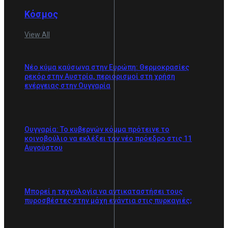
Κόσμος
View All
Νέο κύμα καύσωνα στην Ευρώπη: Θερμοκρασίες
ρεκόρ στην Αυστρία, περιορισμοί στη χρήση
ενέργειας στην Ουγγαρία
Ουγγαρία: Το κυβερνών κόμμα πρότεινε το
κοινοβούλιο να εκλέξει τον νέο πρόεδρο στις 11
Αυγούστου
Μπορεί η τεχνολογία να αντικαταστήσει τους
πυροσβέστες στην μάχη ενάντια στις πυρκαγιές;