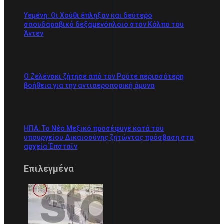
Υεμένη: Οι Χούθι έπληξαν και δεύτερο
σαουδαραβικό δεξαμενόπλοιο στον Κόλπο του
Άντεν
Ο Ζελένσκι ζήτησε από τον Ρούτε περισσότερη
βοήθεια για την αντιαεροπορική άμυνα
ΗΠΑ: Το Νέο Μεξικό προσέφυγε κατά του
υπουργείου Δικαιοσύνης ζητώντας πρόσβαση στα
αρχεία Έπσταϊν
Επιλεγμένα