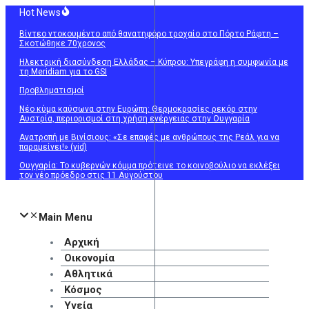
Μετάβαση
Hot News
στο
Βίντεο ντοκουμέντο από θανατηφόρο τροχαίο στο Πόρτο Ράφτη –
περιεχόμενο
Σκοτώθηκε 70χρονος
Ηλεκτρική διασύνδεση Ελλάδας – Κύπρου: Υπεγράφη η συμφωνία με
τη Meridiam για το GSI
Προβληματισμοί
Νέο κύμα καύσωνα στην Ευρώπη: Θερμοκρασίες ρεκόρ στην
Αυστρία, περιορισμοί στη χρήση ενέργειας στην Ουγγαρία
Ανατροπή με Βινίσιους: «Σε επαφές με ανθρώπους της Ρεάλ για να
παραμείνει!» (vid)
Ουγγαρία: Το κυβερνών κόμμα πρότεινε το κοινοβούλιο να εκλέξει
τον νέο πρόεδρο στις 11 Αυγούστου
Main Menu
Αρχική
Οικονομία
Αθλητικά
Κόσμος
Υγεία