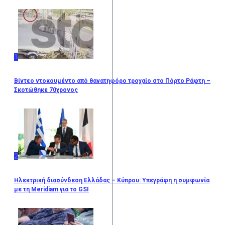
1
Βίντεο ντοκουμέντο από θανατηφόρο τροχαίο στο Πόρτο Ράφτη –
Σκοτώθηκε 70χρονος
2
Ηλεκτρική διασύνδεση Ελλάδας – Κύπρου: Υπεγράφη η συμφωνία
με τη Meridiam για το GSI