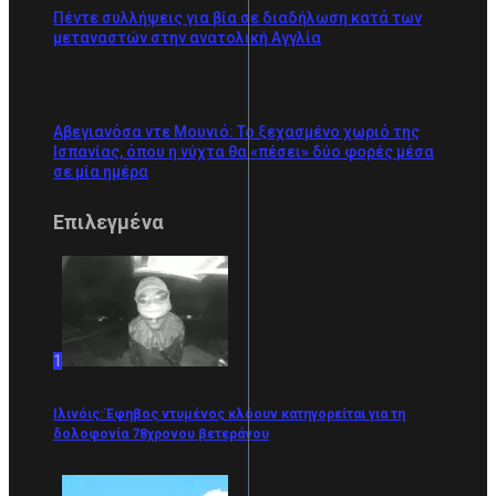
Πέντε συλλήψεις για βία σε διαδήλωση κατά των
μεταναστών στην ανατολική Αγγλία
Αβεγιανόσα ντε Μουνιό: Το ξεχασμένο χωριό της
Ισπανίας, όπου η νύχτα θα «πέσει» δύο φορές μέσα
σε μία ημέρα
Επιλεγμένα
1
Ιλινόις: Έφηβος ντυμένος κλόουν κατηγορείται για τη
δολοφονία 78χρονου βετεράνου