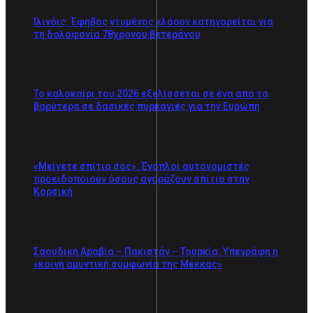
Ιλινόις: Έφηβος ντυμένος κλόουν κατηγορείται για
τη δολοφονία 78χρονου βετεράνου
Το καλοκαίρι του 2026 εξελίσσεται σε ένα από τα
βαρύτερα σε δασικές πυρκαγιές για την Ευρώπη
«Μείνετε σπίτια σας»: Ένοπλοι αυτονομιστές
προειδοποιούν όσους αγοράζουν σπίτια στην
Κορσική
Σαουδική Αραβία – Πακιστάν – Τουρκία: Υπεγράφη η
«κοινή αμυντική συμφωνία της Μέκκας»