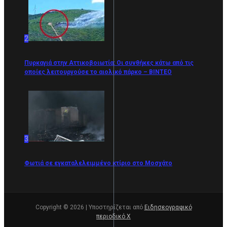
2
Πυρκαγιά στην Αττικοβοιωτία: Οι συνθήκες κάτω από τις
οποίες λειτουργούσε το αιολικό πάρκο – ΒΙΝΤΕΟ
3
Φωτιά σε εγκαταλελειμμένο κτίριο στο Μοσχάτο
Copyright © 2026 | Υποστηρίζεται από
Ειδησεογραφικό
περιοδικό Χ