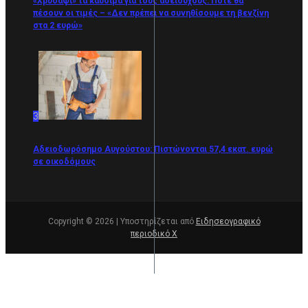
«Χρυσάφι» τα καύσιμα για τους αδειούχους: Πότε θα
πέσουν οι τιμές – «Δεν πρέπει να συνηθίσουμε τη βενζίνη
στα 2 ευρώ»
3
Αδειοδωρόσημο Αυγούστου: Πιστώνονται 57,4 εκατ. ευρώ
σε οικοδόμους
Copyright © 2026 | Υποστηρίζεται από
Ειδησεογραφικό
περιοδικό Χ