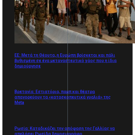
ΕΕ: Μετά τη Θέουτα, η Ευρώπη βρίσκεται και πάλι
βυθισμένη σε ένα μεταναστευτικό χάος που η ίδια
δημιούργησε
Βρετανία: Εστιατόρια, παμπ και θέατρα
απαγορεύουν τα «κατασκοπευτικά γυαλιά» της
Meta
Ρωσία: Καταδικάζει την απόφαση της Γαλλίας να
απελάσει Ρωσίδα δημοσιογράφο