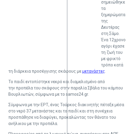
σημειώθηκε
τα
ξημερώματα
της
Δευτέρας
στη Σάμο.
Ένα 12χρονο
αγόρι έχασε
τη ζωή του
με φρικτό
τρόπο κατά
τη διάρκεια προσέγγισης σκάφους με
μετανάστες
.
Το παιδί εντοπίστηκε νεκρό και διαμελισμένο από
την προπέλα του σκάφους στην παραλία Σβάλα του κάμπου
Βουρλιωτών, σύμφωνα με το samos24.gr.
Σύμφωνα με την ΕΡΤ, ένας Τούρκος διακινητής πέταξε μέσα
στο νερό 37 μετανάστες και το παιδί και στη συνέχεια
προσπάθησε να διαφύγει, προκαλώντας τον θάνατο του
ανήλικου με την προπέλα.