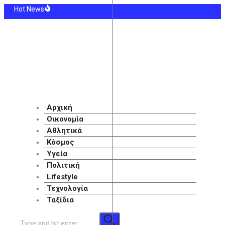
Μετάβαση
Hot News
στο
θετήθηκε το Ειδικό Χωροταξικό Πλαίσιο για τον τουρισμό – «Στρατηγικό εργ
περιεχόμενο
άφι» τα καύσιμα για τους αδειούχους: Πότε θα πέσουν οι τιμές – «Δεν πρέπει
δωρόσημο Αυγούστου: Πιστώνονται 57,4 εκατ. ευρώ σε οικοδόμους
ίντεο-σοκ από την τραγωδία στο Κραν Μοντανά: Νέοι σπάνε τις τζαμαρίες με κ
οψήφιοι αντίπαλοι του ΠΑΟΚ στα πλέι οφ του Conference League, εφόσον αποκ
ew McConaughey-Camila Alves: Η συνάντηση με τον Πάπα στο Βατικανό
Αρχική
Οικονομία
Αθλητικά
Κόσμος
Υγεία
Πολιτική
Lifestyle
Τεχνολογία
Ταξίδια
Αναζήτηση