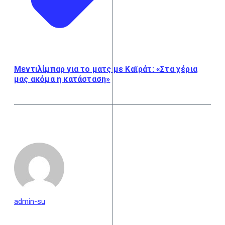
Μεντιλίμπαρ για το ματς με Καϊράτ: «Στα χέρια
μας ακόμα η κατάσταση»
admin-su