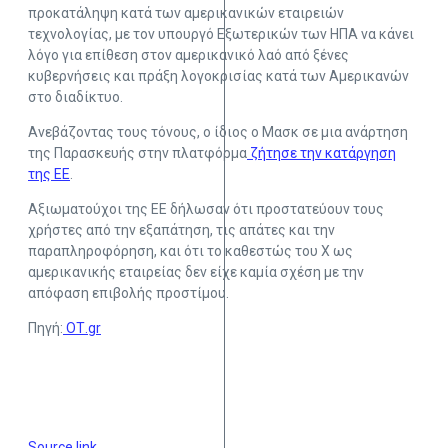
προκατάληψη κατά των αμερικανικών εταιρειών
τεχνολογίας, με τον υπουργό Εξωτερικών των ΗΠΑ να κάνει
λόγο για επίθεση στον αμερικανικό λαό από ξένες
κυβερνήσεις και πράξη λογοκρισίας κατά των Αμερικανών
στο διαδίκτυο.
Ανεβάζοντας τους τόνους, ο ίδιος ο Μασκ σε μια ανάρτηση
της Παρασκευής στην πλατφόρμα
ζήτησε την κατάργηση
της ΕΕ
.
Αξιωματούχοι της ΕΕ δήλωσαν ότι προστατεύουν τους
χρήστες από την εξαπάτηση, τις απάτες και την
παραπληροφόρηση, και ότι το καθεστώς του X ως
αμερικανικής εταιρείας δεν είχε καμία σχέση με την
απόφαση επιβολής προστίμου.
Πηγή:
ΟΤ.gr
Source link