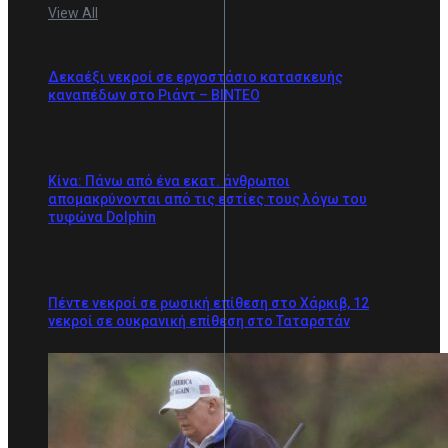
View All
Δεκαέξι νεκροί σε εργοστάσιο κατασκευής
καναπέδων στο Ριάντ – ΒΙΝΤΕΟ
Κίνα: Πάνω από ένα εκατ. άνθρωποι
απομακρύνονται από τις εστίες τους λόγω του
τυφώνα Dolphin
Πέντε νεκροί σε ρωσική επίθεση στο Χάρκιβ, 12
νεκροί σε ουκρανική επίθεση στο Ταταρστάν