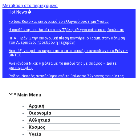
Μετάβαση στο περιεχόμενο
Hot News
Forbes: Καλό και οικονομικό το ελληνικό σύστημα Υγείας
Η αποθέωση του Αρτέτα στον Τζόλη: «Ρίχνει απίστευτη δουλειά»
ΗΠΑ – Ιράν: Στην οικονομική πίεση ποντάρει ο Τραμπ, στην κόπωση
του Αμερικανού προέδρου η Τεχεράνη
Δεκαέξι νεκροί σε εργοστάσιο κατασκευής καναπέδων στο Ριάντ –
ΒΙΝΤΕΟ
Αλεξάνδρα Νίκα: Η βόλτα με τα παιδιά της με σκάφος – Δείτε
φωτογραφίες
Ρόδος: Νεκρός ανασύρθηκε από τη θάλασσα 72χρονος τουρίστας
Main Menu
Αρχική
Οικονομία
Αθλητικά
Κόσμος
Υγεία