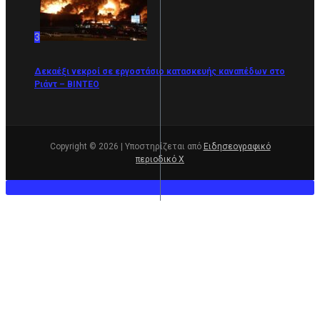
3
Δεκαέξι νεκροί σε εργοστάσιο κατασκευής καναπέδων στο
Ριάντ – ΒΙΝΤΕΟ
Copyright © 2026 | Υποστηρίζεται από
Ειδησεογραφικό
περιοδικό Χ