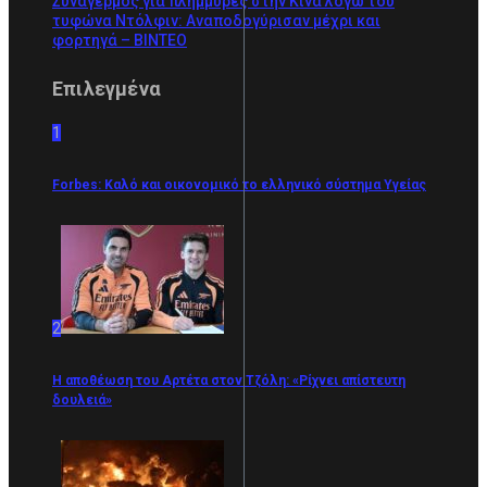
Συναγερμός για πλημμύρες στην Κίνα λόγω του
τυφώνα Ντόλφιν: Αναποδογύρισαν μέχρι και
φορτηγά – BINTEO
Επιλεγμένα
1
Forbes: Καλό και οικονομικό το ελληνικό σύστημα Υγείας
2
Η αποθέωση του Αρτέτα στον Τζόλη: «Ρίχνει απίστευτη
δουλειά»