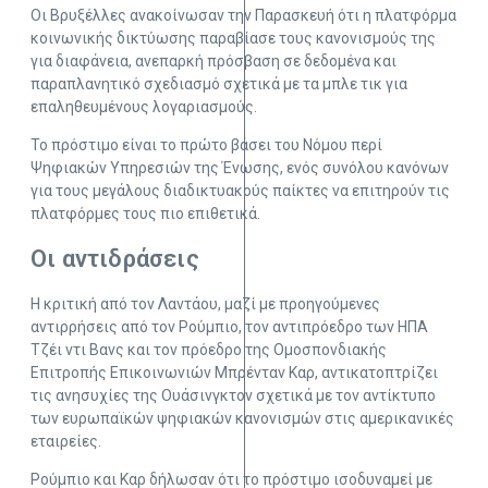
Οι Βρυξέλλες ανακοίνωσαν την Παρασκευή ότι η πλατφόρμα
κοινωνικής δικτύωσης παραβίασε τους κανονισμούς της
για διαφάνεια, ανεπαρκή πρόσβαση σε δεδομένα και
παραπλανητικό σχεδιασμό σχετικά με τα μπλε τικ για
επαληθευμένους λογαριασμούς.
Το πρόστιμο είναι το πρώτο βάσει του Νόμου περί
Ψηφιακών Υπηρεσιών της Ένωσης, ενός συνόλου κανόνων
για τους μεγάλους διαδικτυακούς παίκτες να επιτηρούν τις
πλατφόρμες τους πιο επιθετικά.
Οι αντιδράσεις
Η κριτική από τον Λαντάου, μαζί με προηγούμενες
αντιρρήσεις από τον Ρούμπιο, τον αντιπρόεδρο των ΗΠΑ
Τζέι ντι Βανς και τον πρόεδρο της Ομοσπονδιακής
Επιτροπής Επικοινωνιών Μπρένταν Καρ, αντικατοπτρίζει
τις ανησυχίες της Ουάσινγκτον σχετικά με τον αντίκτυπο
των ευρωπαϊκών ψηφιακών κανονισμών στις αμερικανικές
εταιρείες.
Ρούμπιο και Καρ δήλωσαν ότι το πρόστιμο ισοδυναμεί με