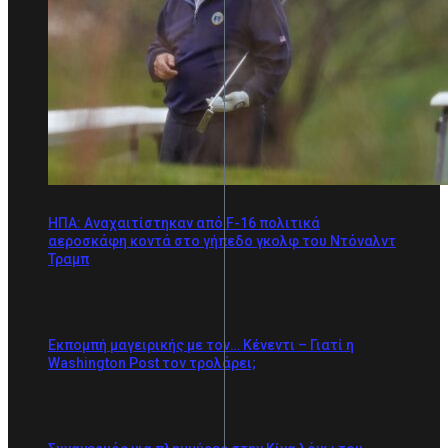
ΗΠΑ: Αναχαιτίστηκαν από F-16 πολιτικά
αεροσκάφη κοντά στο γήπεδο γκολφ του Ντόναλντ
Τραμπ
Εκπομπή μαγειρικής με τον… Κένεντι – Γιατί η
Washington Post τον τρολάρει;