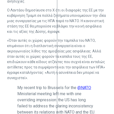
ανησυχίες.
Ο Λαντάου δημοσίευσε στο X ότι οι διαφορές της ΕΕ με την
κυβέρνηση Τραμπ σε πολλά ζητήματα υπονομεύουν την ιδέα
μιας συνεργασίας με τις ΗΠΑ παρά το ΝΑΤΟ. Η κανονιστική
στάση της ΕΕ θα μπορούσε να βλάψει την κοινή ασφάλεια
και τις αξίες της Δύσης, έγραψε.
«Όταν αυτές οι χώρες φορούν την ταμπέλα του ΝΑΤΟ,
επιμένουν ότι η διατλαντική συνεργασία είναι ο
ακρογωνιαίος λίθος της αμοιβαίας μας ασφάλειας. Αλλά
όταν αυτές οι χώρες φορούν τα καπέλα τους της ΕΕ,
επιδιώκουν κάθε είδους ατζέντες που συχνά είναι εντελώς
αντίθετες προς τα συμφέροντα και την ασφάλεια των ΗΠΑ»
έγραψε καταλήγοντας: «Αυτή η ασυνέπεια δεν μπορεί να
συνεχιστεί».
My recent trip to Brussels for the
@NATO
Ministerial meeting left me with one
overriding impression: the US has long
failed to address the glaring inconsistency
between its relations with NATO and the EU.