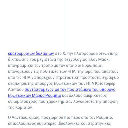
εκατομμυρίων δολαρίων
στο Χ, την πλατφόρμα κοινωνικής
δικτύωσης του μεγιστάνα της τεχνολογίας Έλον Μασκ,
υπογραμμίζει τον τρόπο με τον οποίο οι Ευρωπαίοι
υπονομεύουν τις πολιτικές των ΗΠΑ, την ώρα που απαιτούν
από τις ΗΠΑ να παρέχουν στρατιωτική προστασία, έγραψε ο
αναπληρωτής υπουργός Εξωτερικών των ΗΠΑ Κρίστοφερ
Λαντάου
συντάσσόμενος με τον προϊστάμενό του υπουργό
Εξωτερικών Μάρκο Ρούμπιο
και άλλους αμερικανούς
αξιωματούχους που χαρακτήρισαν λογοκρισία την απόφση
της Κομισιόν.
Ο Λαντάου, όμως, προχώρησε πιο πέρα από τον Ρούμπιο,
επικαλούμενος ευρύτερες ιδεολογικές και στρατηγικές