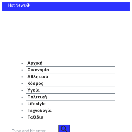
Μετάβαση
Hot News
στο
γιά στη Βοιωτία: Στη φυλακή ο δήμαρχος Στυλίδας, ο εργολάβος και ένας ιδι
περιεχόμενο
θετήθηκε το Ειδικό Χωροταξικό Πλαίσιο για τον τουρισμό – «Στρατηγικό εργ
άφι» τα καύσιμα για τους αδειούχους: Πότε θα πέσουν οι τιμές – «Δεν πρέπει
δωρόσημο Αυγούστου: Πιστώνονται 57,4 εκατ. ευρώ σε οικοδόμους
ίντεο-σοκ από την τραγωδία στο Κραν Μοντανά: Νέοι σπάνε τις τζαμαρίες με κ
οψήφιοι αντίπαλοι του ΠΑΟΚ στα πλέι οφ του Conference League, εφόσον αποκ
Αρχική
Οικονομία
Αθλητικά
Κόσμος
Υγεία
Πολιτική
Lifestyle
Τεχνολογία
Ταξίδια
Αναζήτηση