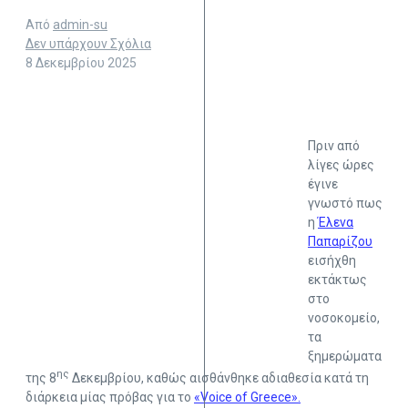
Από
admin-su
Δεν υπάρχουν Σχόλια
8 Δεκεμβρίου 2025
Πριν από
λίγες ώρες
έγινε
γνωστό πως
η
Έλενα
Παπαρίζου
εισήχθη
εκτάκτως
στο
νοσοκομείο,
τα
ξημερώματα
ης
της 8
Δεκεμβρίου, καθώς αισθάνθηκε αδιαθεσία κατά τη
διάρκεια μίας πρόβας για το
«Voice of Greece».