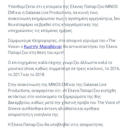
Υπενθυμίζεται ότι η εταιρεία της Έλενας Παπαρίζου MINOS
EMI και η Galaxias Live Productions, σε κοινή τους
ανακοίνωση ενημέρωσαν πως η αγαπημένη ερμηνεύτρια, δεν
θα καταφέρει να βρεθεί στις επαγγελματικές της
υποχρεώσεις τις επόμενες ημέρες.
Σύμφωνα με πληροφορίες, στο αποψινό γύρισμα του «The
Voice» ο
Κωστής Μαραβέγιας
θα αντικαταστήσει την Έλενα
Παπαρίζου στη θέση του κριτή.
Ο επιτυχημένος καλλιτέχνης γνωρίζει άλλωστε καλά το
μουσικό show, καθώς συμμετείχε σε τρεις κύκλους, το 2016,
το 2017 και το 2018.
Στην ανακοίνωση της MINOS EMI και της Galaxias Live
Productions, αναφερόταν ότι: «Η Έλενα Παπαρίζου εισήχθη
εκτάκτως στο νοσοκομείο τα ξημερώματα της 8ης
Δεκεμβρίου, καθώς μετά την χθεσινή πρόβα του The Voice of
Greece αισθάνθηκε έντονη αδιαθεσία και κρίθηκε
απαραίτητη η νοσηλεία της.
Η Έλενα Παπαρίζου θα υποβληθεί στις απαραίτητες