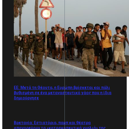
ΕΕ: Μετά τη Θέουτα, η Ευρώπη βρίσκεται και πάλι
βυθισμένη σε ένα μεταναστευτικό χάος που η ίδια
δημιούργησε
Βρετανία: Εστιατόρια, παμπ και θέατρα
απαγορεύουν τα «κατασκοπευτικά γυαλιά» της