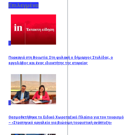
Επιλεγμένα
1
Πυρκαγιά στη Βοιωτία: Στη φυλακή ο δήμαρχος Στυλίδας, ο
εργολάβος και ένας ιδιοκτήτης της εταρείας
2
Θεσμοθετήθηκε το Ειδικό Χωροταξικό Πλαίσιο για τον τουρισμό
– «Στρατηγικό εργαλείο για βιώσιμη τουριστική ανάπτυξη»