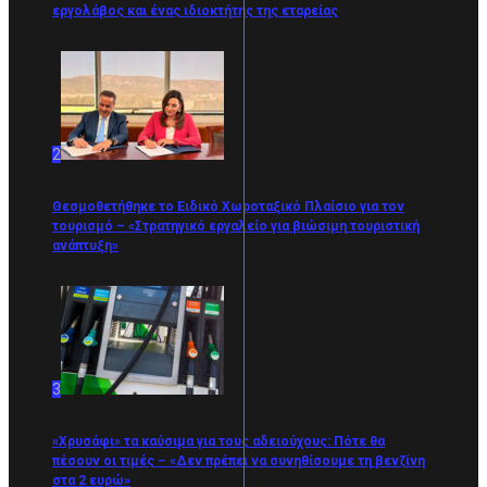
εργολάβος και ένας ιδιοκτήτης της εταρείας
2
Θεσμοθετήθηκε το Ειδικό Χωροταξικό Πλαίσιο για τον
τουρισμό – «Στρατηγικό εργαλείο για βιώσιμη τουριστική
ανάπτυξη»
3
«Χρυσάφι» τα καύσιμα για τους αδειούχους: Πότε θα
πέσουν οι τιμές – «Δεν πρέπει να συνηθίσουμε τη βενζίνη
στα 2 ευρώ»